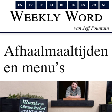
EN
FR
IT
FI
RU
UK
ES
RO
NL
Weekly Word
van Jeff Fountain
Afhaalmaaltijden
en menu’s