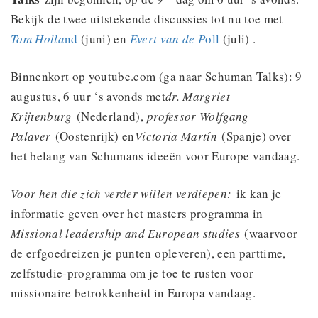
Bekijk de twee uitstekende discussies tot nu toe met
Tom Holla
nd
(juni) en
Evert van de P
oll
(juli) .
Binnenkort op youtube.com (ga naar Schuman Talks): 9
augustus, 6 uur ‘s avonds met
dr. Margriet
Krijtenburg
(Nederland),
professor Wolfgang
Palaver
(Oostenrijk) en
Victoria Martín
(Spanje) over
het belang van Schumans ideeën voor Europe vandaag.
Voor hen die zich verder willen verdiepen:
ik kan je
informatie geven over het masters programma in
Missional leadership and European studies
(waarvoor
de erfgoedreizen je punten opleveren), een parttime,
zelfstudie-programma om je toe te rusten voor
missionaire betrokkenheid in Europa vandaag.