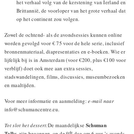
het verhaal volg van de kerstening van Ierland en
Brittannië, de voorloper van het grote verhaal dat
op het continent zou volgen.
Zowel de ochtend- als de avondsessies kunnen online
worden gevolgd voor € 75 voor de hele serie, inclusief
bronnenmateriaal, diapresentaties en e-boeken. Wie er
lijfelijk bij is in Amsterdam (voor €200, plus €100 voor
verblijf) doet ook mee aan extra sessies,
stadswandelingen, films, discussies, museumbezoeken
en maaltijden.
Voor meer informatie en aanmelding:
e-mail naar
info@schumancentre.eu.
Schuman
Tot slot het dessert:
De maandelijkse
de
Talks
zijn begonnen, op de 9
dag om 6 uur ’s avonds.