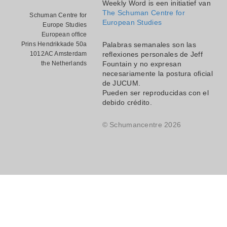
Weekly Word is een initiatief van
The Schuman Centre for
Schuman Centre for
European Studies
Europe Studies
European office
Prins Hendrikkade 50a
Palabras semanales son las
1012AC Amsterdam
reflexiones personales de Jeff
the Netherlands
Fountain y no expresan
necesariamente la postura oficial
de JUCUM.
Pueden ser reproducidas con el
debido crédito.
© Schumancentre 2026