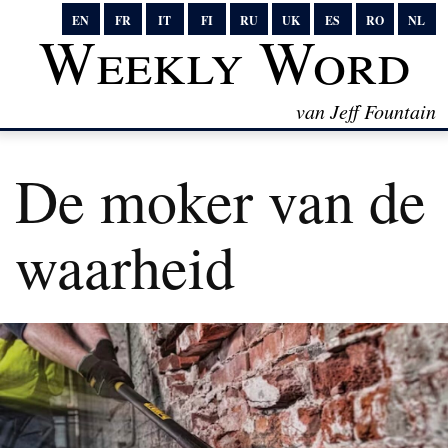
EN
FR
IT
FI
RU
UK
ES
RO
NL
Weekly Word
van Jeff Fountain
De moker van de
waarheid