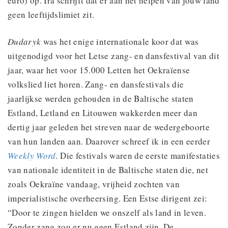
euro) op. Ira schrijft dat er aan het helpen van jouw land
geen leeftijdslimiet zit.
Dudaryk
was het enige internationale koor dat was
uitgenodigd voor het Letse zang- en dansfestival van dit
jaar, waar het voor 15.000 Letten het Oekraïense
volkslied liet horen. Zang- en dansfestivals die
jaarlijkse werden gehouden in de Baltische staten
Estland, Letland en Litouwen wakkerden meer dan
dertig jaar geleden het streven naar de wedergeboorte
van hun landen aan. Daarover schreef ik in een eerder
Weekly Word
.
Die festivals waren de eerste manifestaties
van nationale identiteit in de Baltische staten die, net
zoals Oekraïne vandaag, vrijheid zochten van
imperialistische overheersing. Een Estse dirigent zei:
“Door te zingen hielden we onszelf als land in leven.
Zonder zang zou er nu geen Estland zijn. De