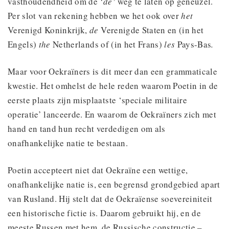
vasthoudendheid om de
‘de’
weg te laten op geneuzel.
Per slot van rekening hebben we het ook over
het
Verenigd Koninkrijk,
de
Verenigde Staten en (in het
Engels)
the
Netherlands of (in het Frans)
les
Pays-Bas
.
Maar voor Oekraïners is dit meer dan een grammaticale
kwestie. Het omhelst de hele reden waarom Poetin in de
eerste plaats zijn misplaatste ‘speciale militaire
operatie’ lanceerde. En waarom de Oekraïners zich met
hand en tand hun recht verdedigen om als
onafhankelijke natie te bestaan.
Poetin accepteert niet dat Oekraïne een wettige,
onafhankelijke natie is, een begrensd grondgebied apart
van Rusland. Hij stelt dat de Oekraïense soevereiniteit
een historische fictie is. Daarom gebruikt hij, en de
meeste Russen met hem, de Russische constructie –