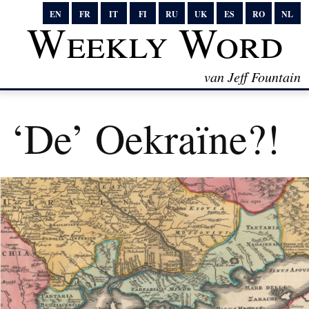
EN
FR
IT
FI
RU
UK
ES
RO
NL
Weekly Word
van Jeff Fountain
‘De’ Oekraïne?!