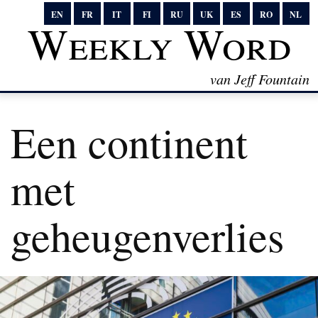
EN
FR
IT
FI
RU
UK
ES
RO
NL
Weekly Word
van Jeff Fountain
Een continent
met
geheugenverlies