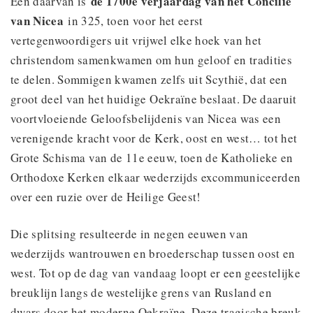
de 1700e verjaardag van het Concilie
Een daarvan is
van Nicea
in 325, toen voor het eerst
vertegenwoordigers uit vrijwel elke hoek van het
christendom samenkwamen om hun geloof en tradities
te delen. Sommigen kwamen zelfs uit Scythië, dat een
groot deel van het huidige Oekraïne beslaat. De daaruit
voortvloeiende Geloofsbelijdenis van Nicea was een
verenigende kracht voor de Kerk, oost en west… tot het
Grote Schisma van de 11e eeuw, toen de Katholieke en
Orthodoxe Kerken elkaar wederzijds excommuniceerden
over een ruzie over de Heilige Geest!
Die splitsing resulteerde in negen eeuwen van
wederzijds wantrouwen en broederschap tussen oost en
west. Tot op de dag van vandaag loopt er een geestelijke
breuklijn langs de westelijke grens van Rusland en
dwars door het moderne Oekraïne. Deze tragische breuk