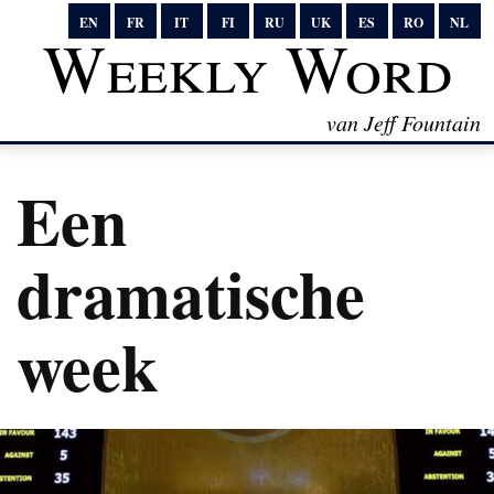
EN
FR
IT
FI
RU
UK
ES
RO
NL
Weekly Word
van Jeff Fountain
Een
dramatische
week