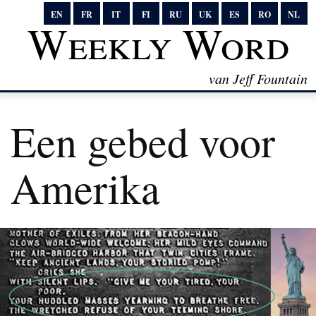
EN
FR
IT
FI
RU
UK
ES
RO
NL
Weekly Word
van Jeff Fountain
Een gebed voor
Amerika