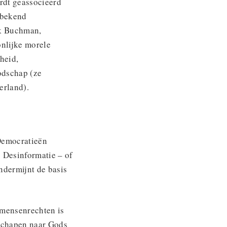
rdt geassocieerd
 bekend
nk Buchman,
onlijke morele
heid,
odschap (ze
erland).
emocratieën
. Desinformatie – of
ndermijnt de basis
 mensenrechten is
eschapen naar Gods