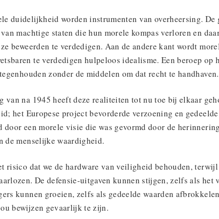
e duidelijkheid worden instrumenten van overheersing. De 
n van machtige staten die hun morele kompas verloren en daar
e ze beweerden te verdedigen. Aan de andere kant wordt morel
tsbaren te verdedigen hulpeloos idealisme. Een beroep op h
t tegenhouden zonder de middelen om dat recht te handhaven.
g van na 1945 heeft deze realiteiten tot nu toe bij elkaar g
eid; het Europese project bevorderde verzoening en gedeelde
d door een morele visie die was gevormd door de herinnering
in de menselijke waardigheid.
t risico dat we de hardware van veiligheid behouden, terwij
arlozen. De defensie-uitgaven kunnen stijgen, zelfs als het 
gers kunnen groeien, zelfs als gedeelde waarden afbrokkelen
u bewijzen gevaarlijk te zijn.