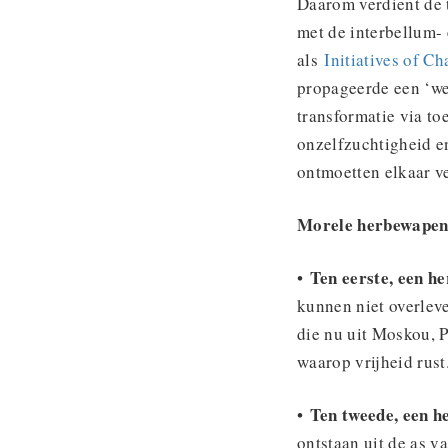
Daarom verdient de 
met de interbellum
als
Initiatives of C
propageerde een ‘we
transformatie via to
onzelfzuchtigheid e
ontmoetten elkaar ve
Morele herbewapen
Ten eerste, een h
•
kunnen niet overleve
die nu uit Moskou, 
waarop vrijheid rust
Ten tweede, een h
•
ontstaan uit de as v