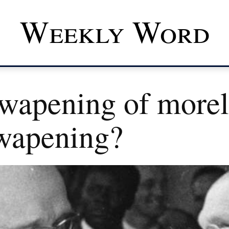
Weekly Word
wapening of morel
wapening?