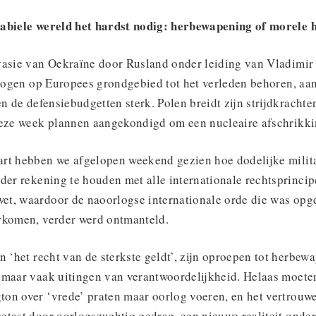
tabiele wereld het hardst nodig: herbewapening of morele
vasie van Oekraïne door Rusland onder leiding van Vladimir 
rlogen op Europees grondgebied tot het verleden behoren, aa
en de defensiebudgetten sterk. Polen breidt zijn strijdkracht
deze week plannen aangekondigd om een nucleaire afschrikki
rt hebben we afgelopen weekend gezien hoe dodelijke milita
der rekening te houden met alle internationale rechtsprincip
t, waardoor de naoorlogse internationale orde die was opg
rkomen, verder werd ontmanteld.
n ‘het recht van de sterkste geldt’, zijn oproepen tot herbe
 maar vaak uitingen van verantwoordelijkheid. Helaas moete
on over ‘vrede’ praten maar oorlog voeren, en het vertrouw
etast door oorlogszuchtig gedrag, een nieuwe realiteit onder