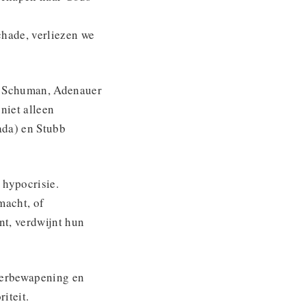
hade, verliezen we
– Schuman, Adenauer
niet alleen
ada) en Stubb
hypocrisie.
macht, of
nt, verdwijnt hun
 herbewapening en
iteit.