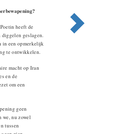
 herbewapening?
Poetin heeft de
n diggelen geslagen.
en in een opmerkelijk
ng te ontwikkelen.
ire macht op Iran
es en de
ezet om een
wapening geen
n we, nu zowel
en tussen
 ogen zien.