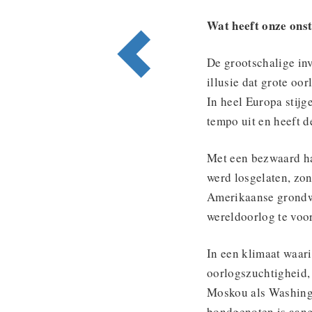
Wat heeft onze ons
De grootschalige in
illusie dat grote oo
In heel Europa stijg
tempo uit en heeft 
Met een bezwaard ha
werd losgelaten, zon
Amerikaanse grondwe
wereldoorlog te voo
In een klimaat waari
oorlogszuchtigheid,
Moskou als Washingt
bondgenoten is aang