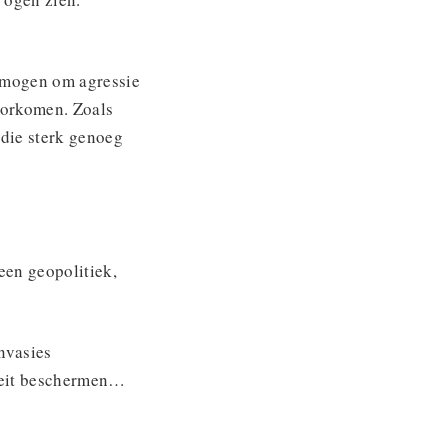
rmogen om agressie
oorkomen. Zoals
 die sterk genoeg
leen geopolitiek,
nvasies
teit beschermen…