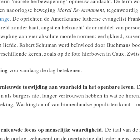
term ‘morele herbewapening’ opnieuw aandacht. De term wo
- en naoorlogse beweging
Moral Re-Armament
, tegenwoordig
hange
. De oprichter, de Amerikaanse lutherse evangelist Fra
reld zonder haat, angst en hebzucht’ door middel van perso
ewijding aan vier absolute morele normen: eerlijkheid, zuiver
n liefde. Robert Schuman werd beïnvloed door Buchmans bo
rschillende keren, zoals op de foto hierboven in Caux, Zwits
ing
zou vandaag de dag betekenen:
ernieuwde toewijding aan waarheid in het openbare leven.
D
n als burgers niet langer vertrouwen hebben in wat ze horen
Peking, Washington of van binnenlandse populisten komt – o
.
ernieuwde focus op menselijke waardigheid.
De taal van de
an de oorlog, gebaseerd op de overtuiging dat ieder mens, g