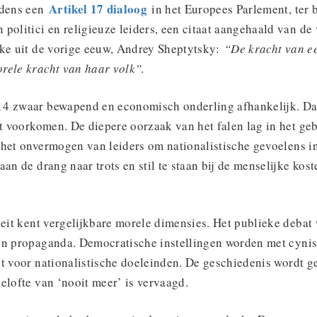
Artikel 17 dialoog
jdens een
in het Europees Parlement, ter 
politici en religieuze leiders, een citaat aangehaald van d
jke uit de vorige eeuw, Andrey Sheptytsky:
“De kracht van ee
rele kracht van haar volk”.
4 zwaar bewapend en economisch onderling afhankelijk. Dat
et voorkomen. De diepere oorzaak van het falen lag in het ge
 het onvermogen van leiders om nationalistische gevoelens i
aan de drang naar trots en stil te staan bij de menselijke kost
teit kent vergelijkbare morele dimensies. Het publieke deba
en propaganda. Democratische instellingen worden met cyni
et voor nationalistische doeleinden. De geschiedenis wordt 
elofte van ‘nooit meer’ is vervaagd.