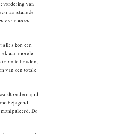
bevordering van
e vooraanstaande
n natie wordt
 alles kon een
brek aan morele
n toom te houden,
en van een totale
t wordt ondermijnd
sme bejegend.
gemanipuleerd. De