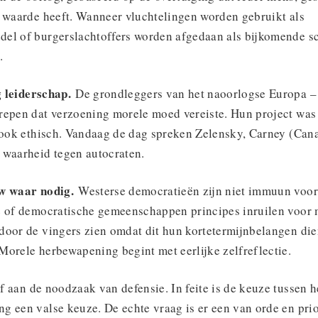
e waarde heeft. Wanneer vluchtelingen worden gebruikt als
el of burgerslachtoffers worden afgedaan als bijkomende sc
.
 leiderschap.
De grondleggers van het naoorlogse Europa 
repen dat verzoening morele moed vereiste. Hun project was 
r ook ethisch. Vandaag de dag spreken Zelensky, Carney (Can
 waarheid tegen autocraten.
w waar nodig.
Westerse democratieën zijn niet immuun voor 
e of democratische gemeenschappen principes inruilen voor 
door de vingers zien omdat dit hun kortetermijnbelangen die
Morele herbewapening begint met eerlijke zelfreflectie.
 af aan de noodzaak van defensie. In feite is de keuze tussen
 een valse keuze. De echte vraag is er een van orde en prior