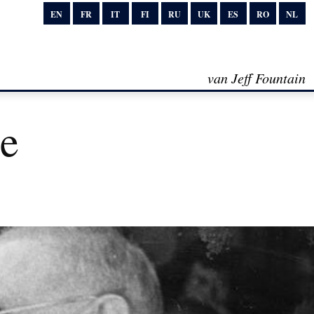
EN
FR
IT
FI
RU
UK
ES
RO
NL
van Jeff Fountain
e