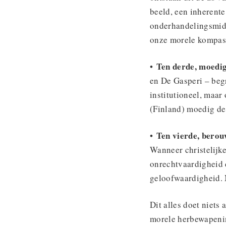
beeld, een inherent
onderhandelingsmidd
onze morele kompas
Ten derde, moedig
•
en De Gasperi – beg
institutioneel, maa
(Finland) moedig de
Ten vierde, berou
•
Wanneer christelijk
onrechtvaardigheid 
geloofwaardigheid. 
Dit alles doet niets
morele herbewapening