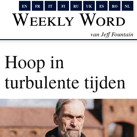
EN
FR
IT
FI
RU
UK
ES
RO
NL
Weekly Word
van Jeff Fountain
Hoop in
turbulente tijden