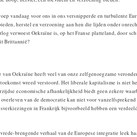
roep vandaag voor ons in ons versnipperde en turbulente E
eden, herstel en verzoening aan hen die lijden onder onrech
rlog verwoest Oekraïne is, op het Franse platteland, door sch
t Brittannië?
e van Oekraïne heeft veel van onze zelfgenoegzame veronder
oekomst wreed verstoord. Het liberale kapitalisme is niet he
rzijdse economische afhankelijkheid biedt geen zekere waar
 overleven van de democratie kan niet voor vanzelfspreken
tsverkiezingen in Frankrijk bijvoorbeeld hebben een verdeeld
 vrede-brengende verhaal van de Europese integratie leek ha