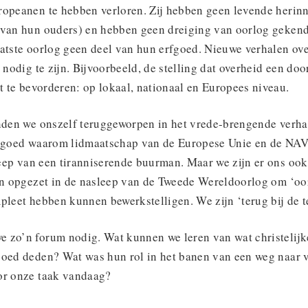
ropeanen te hebben verloren. Zij hebben geen levende herin
 van hun ouders) en hebben geen dreiging van oorlog geken
aatste oorlog geen deel van hun erfgoed. Nieuwe verhalen o
n nodig te zijn. Bijvoorbeeld, de stelling dat overheid een d
ht te bevorderen: op lokaal, nationaal en Europees niveau.
inden we onszelf teruggeworpen in het vrede-brengende verha
e goed waarom lidmaatschap van de Europese Unie en de NAV
greep van een tiranniserende buurman. Maar we zijn er ons oo
den opgezet in de nasleep van de Tweede Wereldoorlog om ‘oo
pleet hebben kunnen bewerkstelligen. We zijn ‘terug bij de t
 zo’n forum nodig. Wat kunnen we leren van wat christelij
goed deden? Wat was hun rol in het banen van een weg naar
or onze taak vandaag?