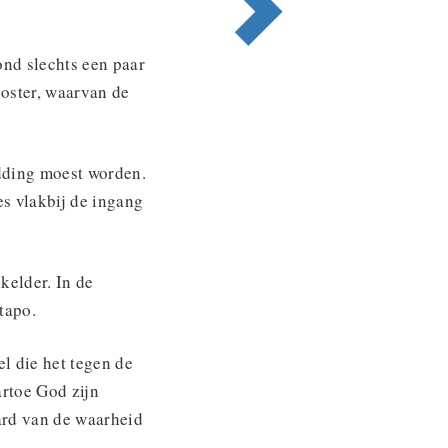
ond slechts een paar
ooster, waarvan de
idding moest worden.
s vlakbij de ingang
kelder. In de
stapo.
l die het tegen de
artoe God zijn
aard van de waarheid