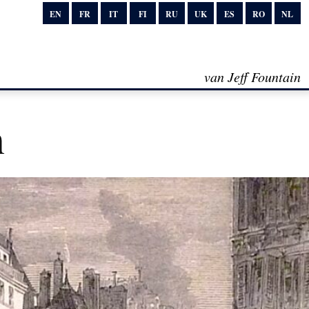
EN
FR
IT
FI
RU
UK
ES
RO
NL
van Jeff Fountain
n