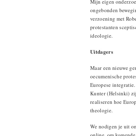
Mijn eigen onderzoe
ongebonden beweging
verzoening met Robe
protestanten scepti
ideologie.
Uitdagers
Maar een nieuwe gene
oecumenische protes
Europese integratie
Kunter (Helsinki) zi
realiseren hoe Europ
theologie.
We nodigen je uit om
online, om komende 