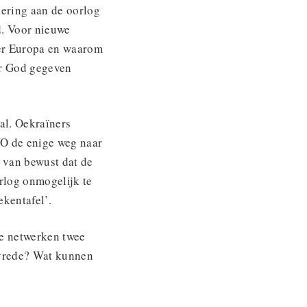
nering aan de oorlog
d. Voor nieuwe
ver Europa en waarom
oor God gegeven
al. Oekraïners
O de enige weg naar
k van bewust dat de
rlog onmogelijk te
ekentafel’.
ke netwerken twee
 vrede? Wat kunnen