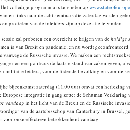
. Het volledige programma is te vinden op
www.stateofeurop
van en links naar de acht seminars die zaterdag worden geh
s en profielen van de inleiders zijn op deze site te vinden.
 sessie zal proberen een overzicht te krijgen van de
huidige 
omen is van Brexit en pandemie, en nu wordt geconfronteerd
ie vanwege de Russische invasie. We maken een rechtstreeks
anger en een politicus de laatste stand van zaken geven, al
en militaire leiders, voor de lijdende bevolking en voor de k
jke bijeenkomst zaterdag (11.00 uur) omvat een herlezing v
de Europese integratie in gang zette: de Schuman Verklaring
voor vandaag
in het licht van de Brexit en de Russische invasi
oordiger van de aartsbisschop van Canterbury in Brussel, ge
en voor onze effectieve betrokkenheid vandaag.