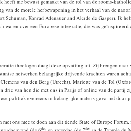
k heeft me bewust gemaakt van de rol van de rooms-katholi
 van de morele herbewapening in het verhaal van de naoor
rt Schuman, Konrad Adenauer and Alcide de Gasperi. Ik heb 
sch waren over een Europese integratie, die was geïnspireerd
ratie theologen daagt deze opvatting uit. Zij brengen naar 
tantse netwerken belangrijke drijvende krachten waren acht
. Clemens van den Berg (Utrecht), Mariette van de Tol (Oxfor
jn drie van hen die met ons in Parijs of online van de partij z
ese politiek eveneens in belangrijke mate is gevormd door p
 met ons mee te doen aan dit tiende State of Europe Forum, f
de
de
vrijdagavond (de 6
) en zaterdag (de 7
) in de Temple du 