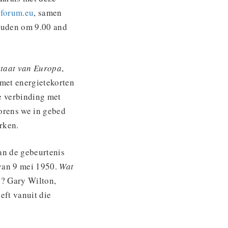
eforum.eu
, samen
ouden om 9.00 and
staat van Europa
,
 met energietekorten
e verbinding met
vorens we in gebed
erken.
an de gebeurtenis
 van 9 mei 1950.
Wat
e? Gary Wilton,
eft vanuit die