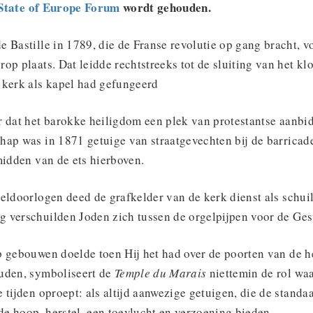
State of Europe Forum
wordt gehouden.
 Bastille in 1789, die de Franse revolutie op gang bracht, v
op plaats. Dat leidde rechtstreeks tot de sluiting van het kl
 kerk als kapel had gefungeerd
r dat het barokke heiligdom een plek van protestantse aanb
hap was in 1871 getuige van straatgevechten bij de barricade
midden van de ets hierboven.
eldoorlogen deed de grafkelder van de kerk dienst als schuil
 verschuilden Joden zich tussen de orgelpijpen voor de Ge
 gebouwen doelde toen Hij het had over de poorten van de he
uden, symboliseert de
Temple du Marais
niettemin de rol wa
 tijden oproept: als altijd aanwezige getuigen, die de stand
e hoop, herstel, een toevlucht en verzoening bieden.