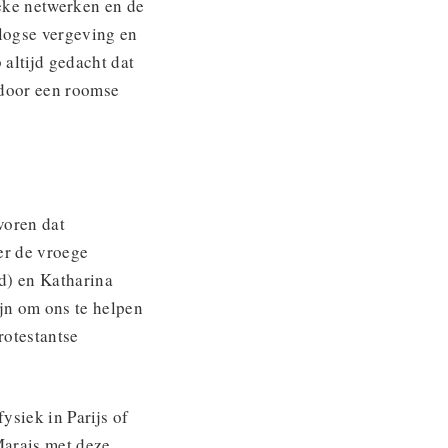
eke netwerken en de
logse vergeving en
altijd gedacht dat
 door een roomse
voren dat
er de vroege
d) en Katharina
ijn om ons te helpen
rotestantse
ysiek in Parijs of
Marais met deze