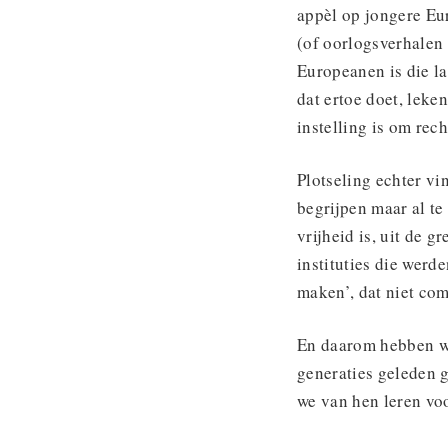
appèl op jongere Eu
(of oorlogsverhalen
Europeanen is die l
dat ertoe doet, leke
instelling is om rec
Plotseling echter v
begrijpen maar al t
vrijheid is, uit de 
instituties die wer
maken’, dat niet com
En daarom hebben we
generaties geleden 
we van hen leren vo