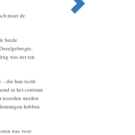
Toch moet de
de brede
Oeralgebergte,
lrug was net ten
 – die hun tocht
nend in het centrum
het noorden werden
. Sommigen hebben
loten was voor