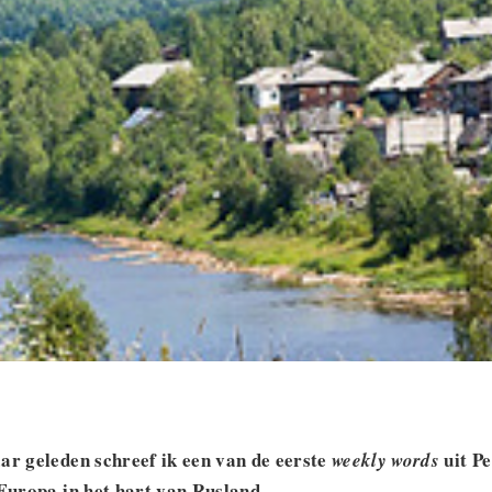
ar geleden schreef ik een van de eerste
uit P
weekly words
 Europa in het hart van Rusland.