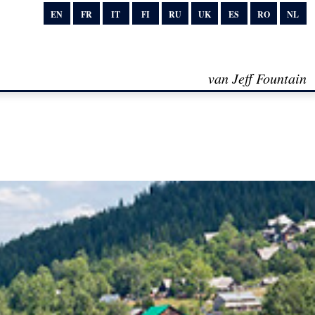
EN
FR
IT
FI
RU
UK
ES
RO
NL
van Jeff Fountain