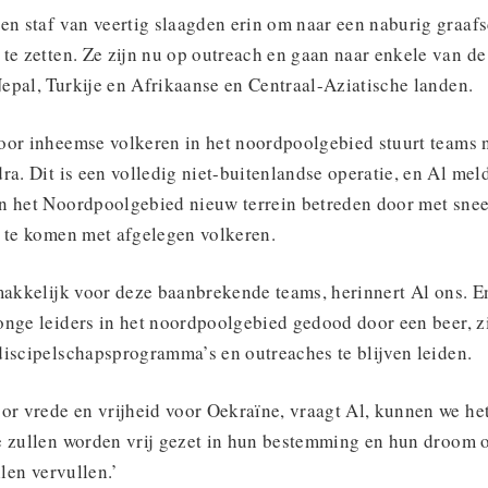
en staf van veertig slaagden erin om naar een naburig graafs
te zetten. Ze zijn nu op outreach en gaan naar enkele van d
epal, Turkije en Afrikaanse en Centraal-Aziatische landen.
oor inheemse volkeren in het noordpoolgebied stuurt teams 
ra. Dit is een volledig niet-buitenlandse operatie, en Al mel
n het Noordpoolgebied nieuw terrein betreden door met sne
t te komen met afgelegen volkeren.
emakkelijk voor deze baanbrekende teams, herinnert Al ons. E
onge leiders in het noordpoolgebied gedood door een beer, z
discipelschapsprogramma’s en outreaches te blijven leiden.
oor vrede en vrijheid voor Oekraïne, vraagt Al, kunnen we he
e zullen worden vrij gezet in hun bestemming en hun droom
llen vervullen.’