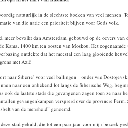
woordig natuurlijk in de slechtste boeken van veel mensen. 
matie van die natie een prioriteit blijven voor Gods volk.
d, meer bevolkt dan Amsterdam, gebouwd op de oevers van 
 de Kama, 1400 km ten oosten van Moskou. Het zogenaamde 
verbazing ontdekte dat het meestal een laag glooiende heuve
 grens met Azië.
rt naar Siberië’ voor veel ballingen – onder wie Dostojevski
onnen naar een onbekend lot langs de Siberische Weg, begin
was ook de laatste stads die gevangenen zagen toen ze naar 
ientallen gevangenkampen verspreid over de provincie Perm
nisbelt van de mensheid” genoemd.
eze stad gehuld, die tot een paar jaar voor mijn bezoek ges