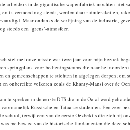
s de arbeiders in de gigantische wapenfabriek mochten niet w
, en ik vermoed nog steeds, werden daar ruimteraketten, rak
rvaardigd. Maar ondanks de verfijning van de industrie, gev
og steeds een ‘grens’-atmosfeer.
isch stel met onze missie was twee jaar voor mijn bezoek be
een springplank voor bedieningsteams die naar het noorden
n en gemeenschappen te stichten in afgelegen dorpen; om s
n en onbereikte volkeren zoals de Khanty-Mansi over de Oeral
 om te spreken in de eerste DTS die in de Oeral werd gehoud
 voornamelijk Russische en Tataarse studenten. Een zeer b
e school, terwijl een van de eerste Oezbeki’s die zich bij o
Ik was me bewust van de historische fundamenten die deze sc