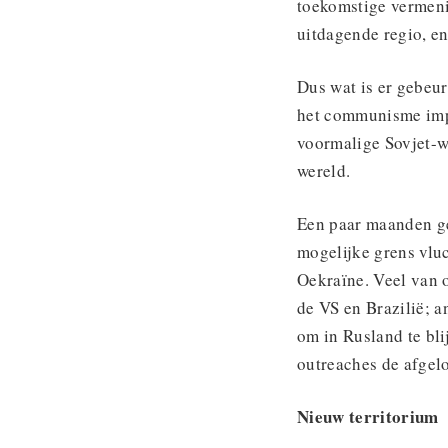
toekomstige vermeni
uitdagende regio, en
Dus wat is er gebeur
het communisme impl
voormalige Sovjet-we
wereld.
Een paar maanden ge
mogelijke grens vluc
Oekraïne. Veel van 
de VS en Brazilië; 
om in Rusland te bli
outreaches de afge
Nieuw territorium