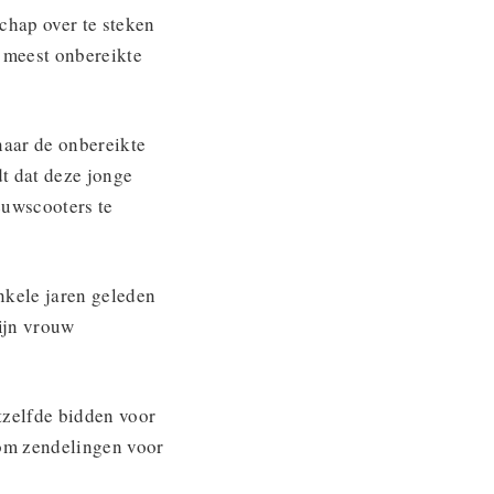
chap over te steken
e meest onbereikte
naar de onbereikte
dt dat deze jonge
euwscooters te
nkele jaren geleden
ijn vrouw
tzelfde bidden voor
 om zendelingen voor