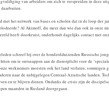
gvuldiging van arbeiders om zich te verspreiden in deze uit
 daarbuiten.
d met het netwerk van bases en scholen dat in de loop der ja
odeerde? Al Akimoff, die meer dan wie dan ook in onze mis
reld heeft doorkruist, onderhoudt dagelijks contact met onz
leden schreef hij over de honderdduizenden Russische jonge
htten om te ontsnappen aan de dienstplicht voor de ‘speciale
onze werknemers moesten ook het land verlaten, sommigen g
anderen naar de nabijgelegen Centraal-Aziatische landen. Toc
jven en te blijven dienen. Ondanks de crisis zijn de discipel
lopen maanden in Rusland doorgegaan.