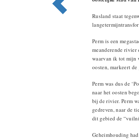
Rusland staat tegen
langetermijntransfor
Perm is een megasta
meanderende rivier
waarvan ik tot mijn 
oosten, markeert de
Perm was dus de ‘Poo
naar het oosten beg
bij de rivier. Perm 
gedreven, naar de t
dit gebied de “vuil
Geheimhouding had d