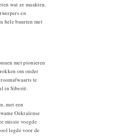
eten wat ze maakten.
etwerpers en
en hele buurten met
gonnen met pionieren
 trokken om onder
troomafwaarts te
 in Siberië.
en, met een
ekwame Oekraïense
nze missie voegde
hool legde voor de