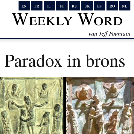
EN
FR
IT
FI
RU
UK
ES
RO
NL
Weekly Word
van Jeff Fountain
Paradox in brons