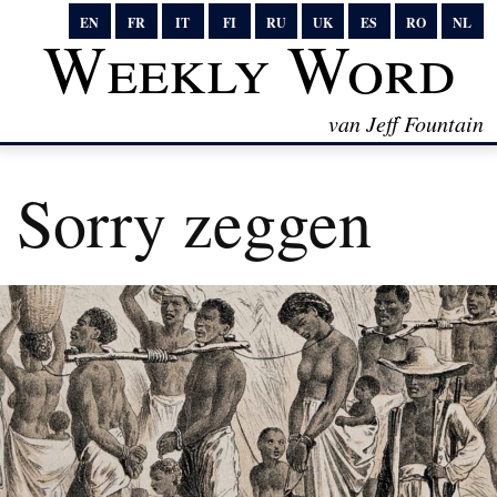
EN
FR
IT
FI
RU
UK
ES
RO
NL
Weekly Word
van Jeff Fountain
Sorry zeggen