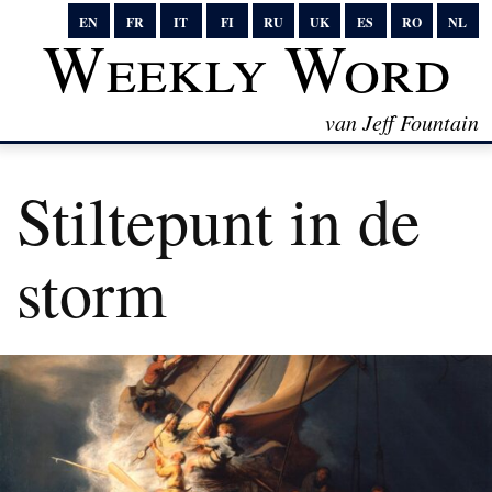
EN
FR
IT
FI
RU
UK
ES
RO
NL
Weekly Word
van Jeff Fountain
Stiltepunt in de
storm