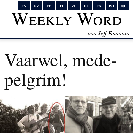
EN
FR
IT
FI
RU
UK
ES
RO
NL
Weekly Word
van Jeff Fountain
Vaarwel, mede-
pelgrim!