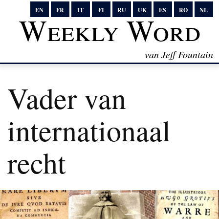
EN
FR
IT
FI
RU
UK
ES
RO
NL
Weekly Word
van Jeff Fountain
Vader van
internationaal
recht