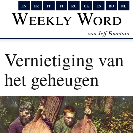
EN
FR
IT
FI
RU
UK
ES
RO
NL
Weekly Word
van Jeff Fountain
Vernietiging van
het geheugen