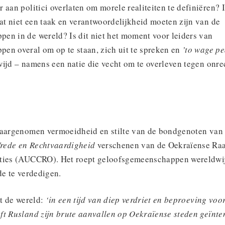
 aan politici overlaten om morele realiteiten te definiëren? 
t niet een taak en verantwoordelijkheid moeten zijn van de
en in de wereld? Is dit niet het moment voor leiders van
en overal om op te staan, zich uit te spreken en
’to wage p
ijd – namens een natie die vecht om te overleven tegen onrec
waargenomen vermoeidheid en stilte van de bondgenoten van 
rede en Rechtvaardigheid
verschenen van de Oekraïense Ra
ties (AUCCRO). Het roept geloofsgemeenschappen wereldwij
de te verdedigen.
ot de wereld:
‘in een tijd van diep verdriet en beproeving voo
ft Rusland zijn brute aanvallen op Oekraïense steden geïnte