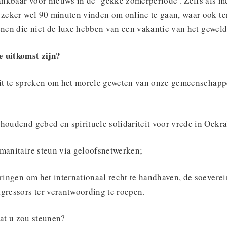
nkbaar voor nieuws in de ‘gekke zomerperiode’. Zelfs als m
 zeker wel 90 minuten vinden om online te gaan, waar ook ter
enen die niet de luxe hebben van een vakantie van het geweld
e uitkomst zijn?
uit te spreken om het morele geweten van onze gemeenschapp
houdend gebed en spirituele solidariteit voor vrede in Oekra
umanitaire steun via geloofsnetwerken;
eringen om het internationaal recht te handhaven, de soeverei
gressors ter verantwoording te roepen.
 dat u zou steunen?