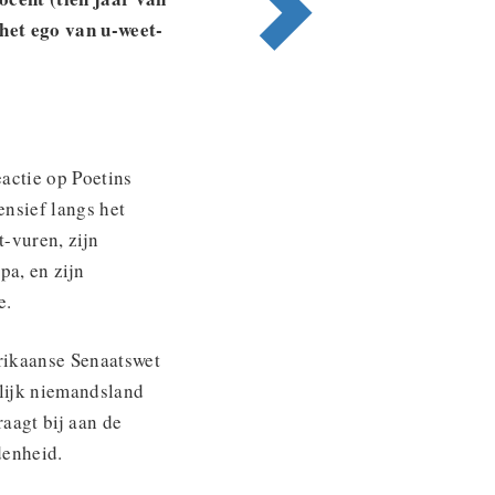
 het ego van u-weet-
actie op Poetins
ensief langs het
-vuren, zijn
pa, en zijn
e.
rikaanse Senaatswet
rlijk niemandsland
agt ​​bij aan de
denheid.