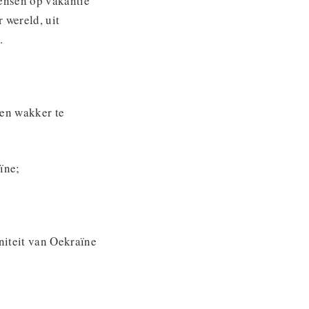
ensen op vakantie
 wereld, uit
.
en wakker te
ïne;
niteit van Oekraïne