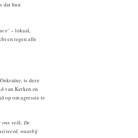
Is dat hun
eace’
– lokaal,
ht en tegen alle
Oekraïne, is deze
ad van Kerken en
d op om agressie te
r ons volk. De
nsiveerd, waarbij