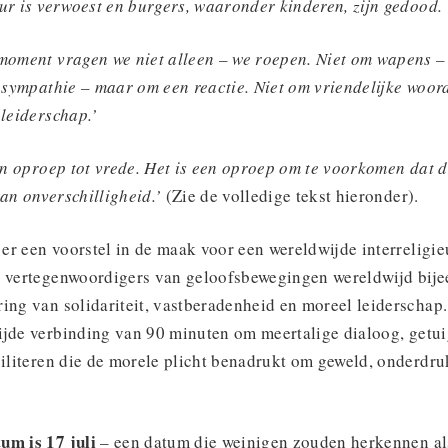
uur is verwoest en burgers, waaronder kinderen, zijn gedood.
 moment vragen we niet alleen – we roepen. Niet om wapens 
m sympathie – maar om een ​​reactie. Niet om vriendelijke wo
 leiderschap.’
een oproep tot vrede. Het is een oproep om te voorkomen dat d
an onverschilligheid.’
(Zie de volledige tekst hieronder).
s er een voorstel in de maak voor een wereldwijde interrelig
j vertegenwoordigers van geloofsbewegingen wereldwijd bij
ing van solidariteit, vastberadenheid en moreel leiderschap.
ijde verbinding van 90 minuten om meertalige dialoog, getu
ciliteren die de morele plicht benadrukt om geweld, onderdru
um is 17 juli
– een datum die weinigen zouden herkennen a