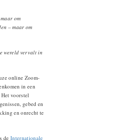
– maar om
orden – maar om
e wereld vervalt in
ieuze online Zoom-
eenkomen in een
 Het voorstel
igenissen, gebed en
kking en onrecht te
ls de
Internationale