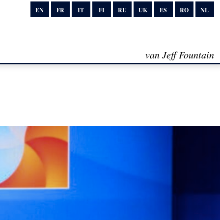
EN
FR
IT
FI
RU
UK
ES
RO
NL
van Jeff Fountain