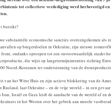
erbintenis tot collectieve verdediging werd herbevestigd en
ten.
et
bereikt?
we substantiële economische sancties overeengekomen als re
aanvallen op burgerdoelen in Oekraïne, zijn nieuwe zomeroff
 front, ondanks oproepen tot een onvoorwaardelijk staakt-het
etproductie, die wijst op langetermijnintenties richting Euro
000 Noord-Koreanen ter ondersteuning van de droneproducti
it van het Witte Huis en zijn actieve blokkering van de Ame
n Rusland, laat Oekraïne – en de vrije wereld – in een gevaa
 Iran, Israël en Gaza leidt de aandacht van de wereld af en dra
ekraïners in het Westen over het gebrek aan morele vastbera