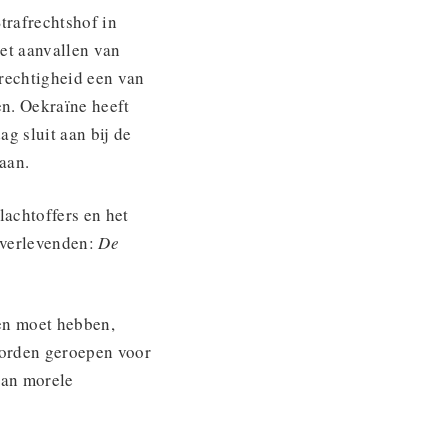
trafrechtshof in
et aanvallen van
erechtigheid een van
en. Oekraïne heeft
g sluit aan bij de
aan.
slachtoffers en het
overlevenden:
De
zen moet hebben,
orden geroepen voor
van morele