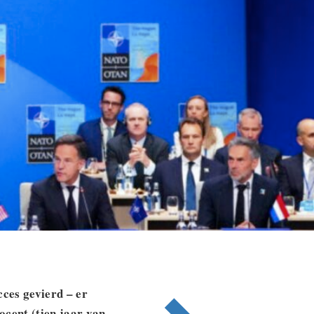
ces gevierd – er
ocent (tien jaar van