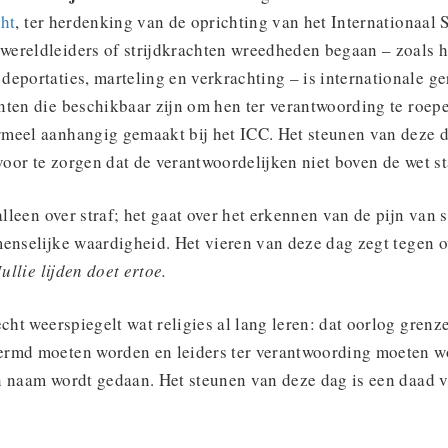
cht
, ter herdenking van de oprichting van het Internationaal S
ereldleiders of strijdkrachten wreedheden begaan – zoals h
eportaties, marteling en verkrachting – is internationale g
nten die beschikbaar zijn om hen ter verantwoording te roep
meel aanhangig gemaakt bij het ICC. Het steunen van deze da
oor te zorgen dat de verantwoordelijken niet boven de wet st
alleen over straf; het gaat over het erkennen van de pijn van 
menselijke waardigheid. Het vieren van deze dag zegt tegen 
Jullie lijden doet ertoe.
echt weerspiegelt wat religies al lang leren: dat oorlog gren
ermd moeten worden en leiders ter verantwoording moeten w
n naam wordt gedaan. Het steunen van deze dag is een daad 