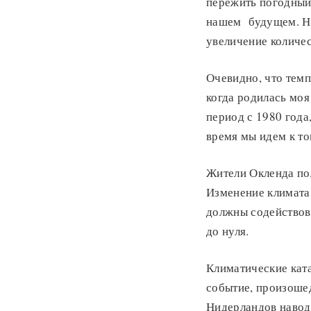
пережить погодный
нашем будущем. На
увеличение количес
Очевидно, что темп
когда родилась моя
период с 1980 года
время мы идем к то
Жители Окленда по
Изменение климата 
должны содействов
до нуля.
Климатические кат
событие, произошед
Нидерландов навод