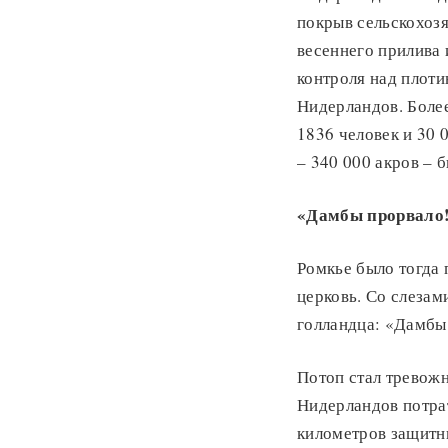
покрыв сельскохоз
весеннего прилива 
контроля над плоти
Нидерландов. Более
1836 человек и 30 
– 340 000 акров – 
«Дамбы прорвало
Ромкье было тогда 
церковь. Со слезам
голландца: «Дамбы
Потоп стал тревожн
Нидерландов потрат
километров защитн