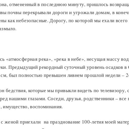
она, отмененный в последнюю минуту, пришлось возвраща
ывы почвы перекрывали дороги и угрожали домам, в конеч
ны как небезопасные. Дорогу, по которой мы ехали всего
азмыло.
ь «атмосферная река», «река в небе», несущая массу во
еки. Предыдущий рекордный суточный уровень осадков в 
см, был полностью превышен ливнем прошлой недели – 2
он бедствия, которые мы привыкли видеть по телевизору, 
ред нашими глазами. Соседи, друзья, родственники – все 
, имущество, воспоминания.
 с женой приехали на празднование 100-летия моей мате