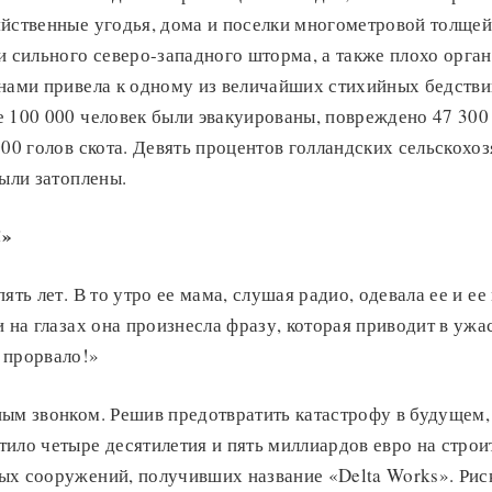
яйственные угодья, дома и поселки многометровой толще
и сильного северо-западного шторма, а также плохо орга
нами привела к одному из величайших стихийных бедстви
 100 000 человек были эвакуированы, повреждено 47 300
000 голов скота. Девять процентов голландских сельскохо
были затоплены.
!»
пять лет. В то утро ее мама, слушая радио, одевала ее и е
и на глазах она произнесла фразу, которая приводит в ужа
 прорвало!»
ым звонком. Решив предотвратить катастрофу в будущем,
ило четыре десятилетия и пять миллиардов евро на строи
ых сооружений, получивших название «Delta Works». Рис