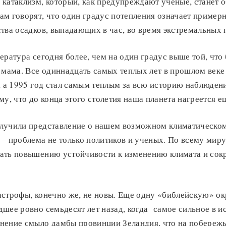
 катаклизм, который, как предупреждают ученые, станет 
м говорят, что один градус потепления означает пример
тва осадков, выпадающих в час, во время экстремальных 
ература сегодня более, чем на один градус выше той, что 
 мама. Все одиннадцать самых теплых лет в прошлом веке
, а 1995 год стал самым теплым за всю историю наблюден
му, что до конца этого столетия наша планета нагреется ещ
лучили представление о нашем возможном климатическо
– проблема не только политиков и ученых. По всему мир
ать повышению устойчивости к изменению климата и со
астрофы, конечно же, не новы. Еще одну «библейскую» ок
шее ровно семьдесят лет назад, когда самое сильное в и
нение смыло дамбы провинции Зеландия, что на побережь