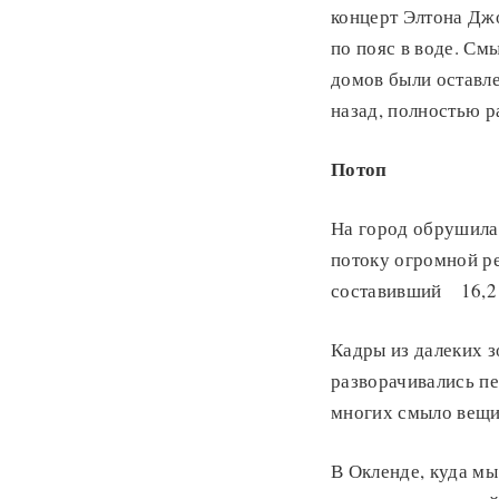
концерт Элтона Дж
по пояс в воде. См
домов были оставле
назад, полностью р
Потоп
На город обрушилас
потоку огромной р
составивший 16,2 
Кадры из далеких з
разворачивались пе
многих смыло вещи
В Окленде, куда мы