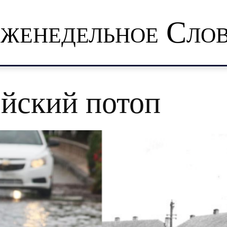
женедельное Сло
йский потоп