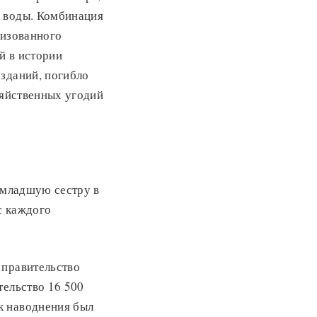
й воды. Комбинация
низованного
й в истории
 зданий, погибло
зяйственных угодий
е младшую сестру в
с каждого
 правительство
тельство 16 500
к наводнения был