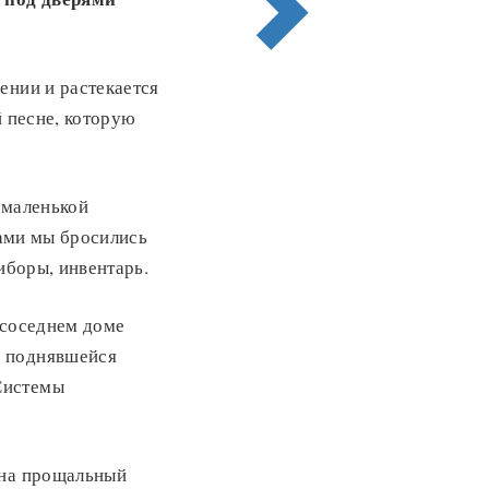
ении и растекается
й песне, которую
 маленькой
вами мы бросились
иборы, инвентарь.
 соседнем доме
д поднявшейся
Системы
 на прощальный