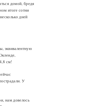
ться домой, бредя
ном итоге сотни
 несколько дней
ды, эквивалентную
Окленде,
4,8 см!
сейчас
пострадали. У
ри, нам довелось