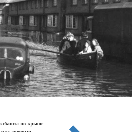
арабанил по крыше
и под дверями