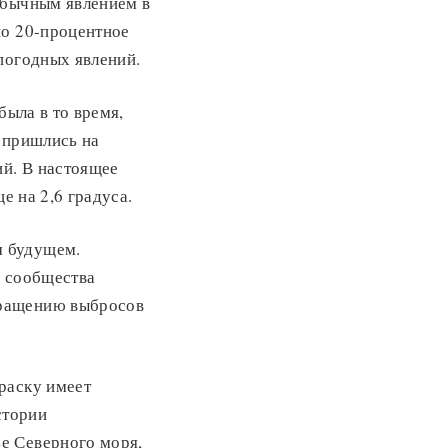
обычным явлением в
но 20-процентное
погодных явлений.
была в то время,
 пришлись на
ий. В настоящее
е на 2,6 градуса.
м будущем.
у сообщества
кращению выбросов
раску имеет
стории
е Северного моря,