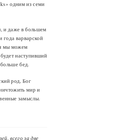
rks» одним из семи
ы, и даже в большем
и года варварской
тя мы можем
м будет наступивший
 больше бед.
ский род, Бог
уничтожить мир и
твенные замыслы.
ей, всего за две