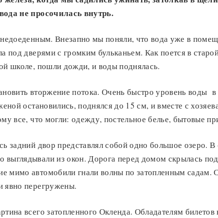
вода не просочилась внутрь.
 недоеденным. Внезапно мы поняли, что вода уже в помещ
ла под дверями с громким бульканьем. Как поется в старо
ой школе, пошли дожди, и воды поднялась.
тановить вторжение потока. Очень быстро уровень воды в
 женой остановились, поднялся до 15 см, и вместе с хозяе
ому все, что могли: одежду, постельное белье, бытовые пр
сь задний двор представлял собой одно большое озеро. В
 выглядывали из окон. Дорога перед домом скрылась по
е мимо автомобили гнали волны по затопленным садам. 
и явно перегружены.
артина всего затопленного Окленда. Обладателям билетов