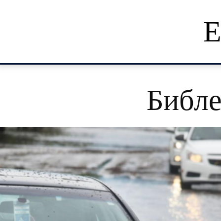
Е
Библе