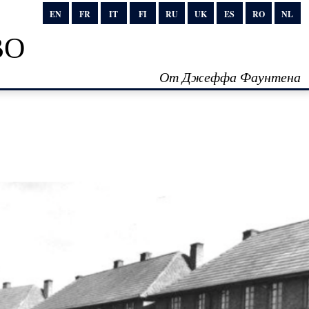
EN
FR
IT
FI
RU
UK
ES
RO
NL
во
От Джеффа Фаунтена