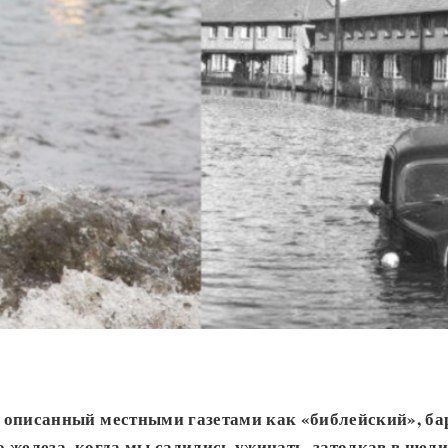
 описанный местными газетами как «библейский», б
 железа, когда мы садились ужинать, затолкав в щел