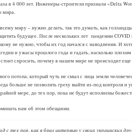
аза в 4 000 лет. Инженеры-строители признали «Delta Wo
о мира.
 всему миру – нужно делать, так это думать, как голландц
ащитить будущее. После нескольких лет пандемии COVID 
кому не нужно, чтобы их год начался с наводнения. И хо
агедии и ужасы прошлого года и гадать, насколько плохи
 стоит спросить, почему в нашем мире не происходит еще
ого потопа, который чуть не смыл с лица земли человече
да больше не позволить греху выйти из-под контроля и 
крайней мере, до тех пор, пока не будут исполнены божес
оминать нам об этом обещании.
од с тех пор, как я брал интервью у своих украинских друз