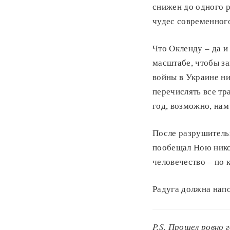
снижен до одного р
чудес современног
Что Окленду – да и
масштабе, чтобы з
войны в Украине ни
перечислять все тр
год, возможно, нам
После разрушительн
пообещал Ною никог
человечество – по 
Радуга должна нап
P.S. Прошел ровно г