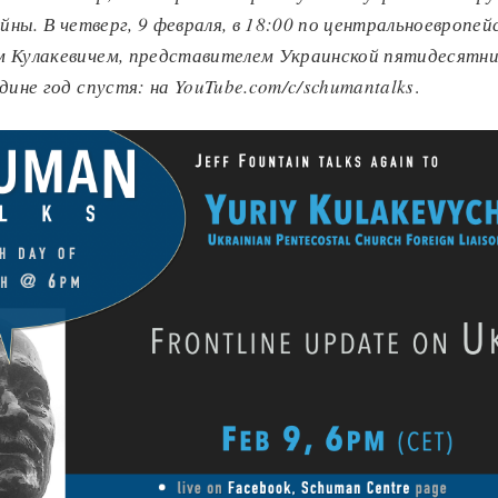
ойны. В четверг, 9 февраля, в 18:00 по центральноевропей
 Кулакевичем, представителем Украинской пятидесятнич
дине год спустя: на YouTube.com/c/schumantalks
.