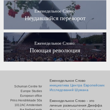
Еженедельное Слово:
Неудавшийся переворот
Еженедельное Слово:
Поющая революция
Еженедельное Слово
инициатива Центра Европейских
Schuman Centre for
Исследований Шумана
Europe Studies
European office
Prins Hendrikkade 50a
Еженедельное Слово - это
1012AC Amsterdam
личные размышления Джеффа
the Netherlands
Фаунтена и они не бязательно