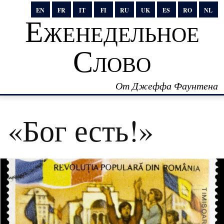
EN
FR
IT
FI
RU
UK
ES
RO
NL
Еженедельное
Слово
От Джеффа Фаунтена
«Бог есть!»