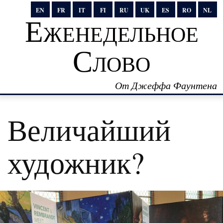
EN
FR
IT
FI
RU
UK
ES
RO
NL
Еженедельное
Слово
От Джеффа Фаунтена
Величайший
художник?