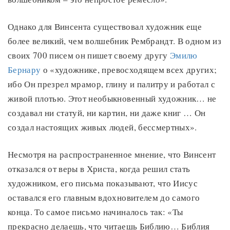
Однако для Винсента существовал художник еще
более великий, чем волшебник Рембрандт. В одном из
своих 700 писем он пишет своему другу
Эмилю
Бернару
о «художнике, превосходящем всех других;
ибо Он презрел мрамор, глину и палитру и работал с
живой плотью. Этот необыкновенный художник… не
создавал ни статуй, ни картин, ни даже книг … Он
создал настоящих живых людей, бессмертных».
Несмотря на распространенное мнение, что Винсент
отказался от веры в Христа, когда решил стать
художником, его письма показывают, что Иисус
оставался его главным вдохновителем до самого
конца. То самое письмо начиналось так: «Ты
прекрасно делаешь, что читаешь Библию… Библия