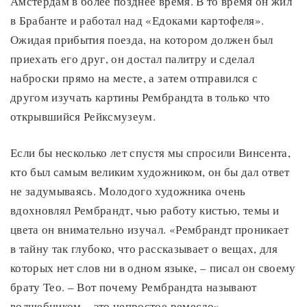
Амстердам в более позднее время. В то время он жил
в Брабанте и работал над «Едоками картофеля».
Ожидая прибытия поезда, на котором должен был
приехать его друг, он достал палитру и сделал
наброски прямо на месте, а затем отправился с
другом изучать картины Рембрандта в только что
открывшийся Рейксмузеум.
Если бы несколько лет спустя мы спросили Винсента,
кто был самым великим художником, он бы дал ответ
не задумываясь. Молодого художника очень
вдохновлял Рембрандт, чью работу кистью, темы и
цвета он внимательно изучал. «Рембрандт проникает
в тайну так глубоко, что рассказывает о вещах, для
которых нет слов ни в одном языке, – писал он своему
брату Тео. – Вот почему Рембрандта называют
волшебником – это непростое ремесло».