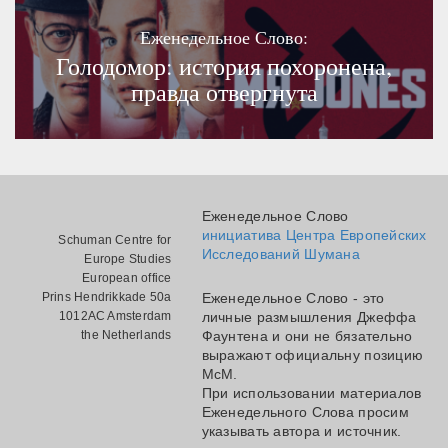
Еженедельное Слово:
Голодомор: история похоронена,
правда отвергнута
Еженедельное Слово
инициатива Центра Европейских
Schuman Centre for
Исследований Шумана
Europe Studies
European office
Prins Hendrikkade 50a
Еженедельное Слово - это
1012AC Amsterdam
личные размышления Джеффа
the Netherlands
Фаунтена и они не бязательно
выражают официальну позицию
МсМ.
При использовании материалов
Еженедельного Слова просим
указывать автора и источник.