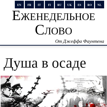
EN
FR
IT
FI
RU
UK
ES
RO
NL
Еженедельное
Слово
От Джеффа Фаунтена
Душа в осаде