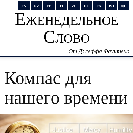
EN
FR
IT
FI
RU
UK
ES
RO
NL
Еженедельное
Слово
От Джеффа Фаунтена
Компас для
нашего времени