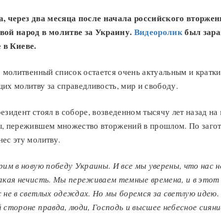
а, через два месяца после начала российского вторже
вой народ в молитве за Украину.
Видеоролик
б
ыл зара
е в Киеве
.
о молитвенный список остается очень актуальным и кратк
их молитву за справедливость, мир и свободу.
езидент стоял в соборе, возведенном тысячу лет назад на
ы, пережившем множество вторжений в прошлом. По заго
ес эту молитву.
рим в новую победу Украины.
И все мы уверены, что нас
акая нечисть.
Мы переживаем темные времена, и в этот
 не в светлых одеждах.
Но мы боремся за светлую идею.
 стороне правда, люди, Господь и высшее небесное сияни