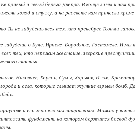
Ее правый и левый берега Днепра.
В конце зимы к нам пр
ринесли холод и стужу, а на рассвете нам принесли кро
то Ты не забудешь всех тех, кто пренебрег Твоими запов
е забудешь о Буче, Ирпене, Бородянке, Гостомеле.
И мы 
 всех тех, кто пережил жестокие, зверские преступлени
ческого счастья
.
нигов, Николаев, Херсон, Сумы, Харьков, Изюм, Краматор
 города и села, которые слышат жуткие взрывы бомб.
Да
обеды.
ариуполе и его героических защитниках.
Можно уничто
 уничтожить фундамент, на котором держится боевой дух
траны
.