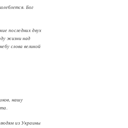
колеблется.
Бог
ние последних двух
еду жизни над
небу слова великой
иков, нашу
ета
.
 людям из Украины