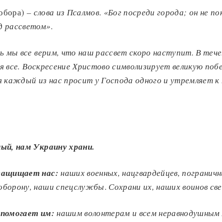
собора)
–
слова из Псалмов
.
«Бог посреди города; он не по
д рассветом».
ь мы все верим, что наш рассвет скоро наступит.
В тече
 все.
Воскресение Христово символизирует великую поб
я каждый из нас просит у Господа одного и утремляет к 
ый, нам Украину храни.
защищает нас:
наших военных, нацгвардейцев, пограничн
оборону, наши спецслужбы
.
Сохрани их, наших воинов св
 помогает им:
нашим волонтерам и всем неравнодушным