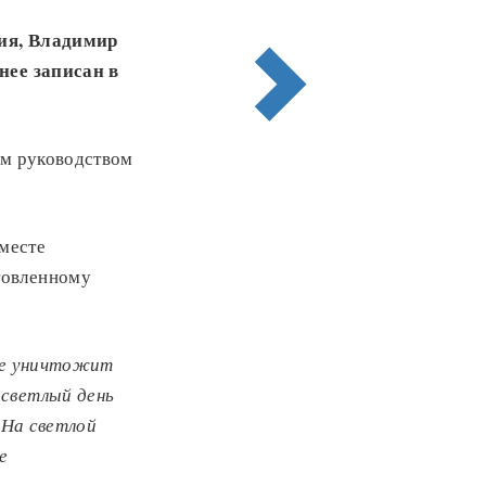
ния, Владимир
нее записан
в
им руководством
 месте
товленному
 не уничтожит
 светлый день
На светлой
е