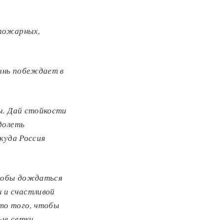
 пожарных,
знь побеждает в
ы.
Дай стойкости
долеть
 куда Россия
чтобы дождаться
 и счастливой
то того, чтобы
ные сетки
.