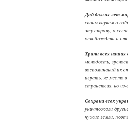
Дай долгих лет м
своим внукам о вой
эту страну, а сего
освобождена и отс
Храни всех наших
молодость, зрелос
воспоминаний их с
играть, не место в
с
транствия, но из-
Сохрани всех укра
уничтожали другие
чужие земли, поэт