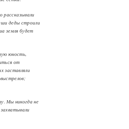
о рассказывали
аши деды строили
ша земля будет
вую юность,
виться от
их заставляли
т выстрелов;
ту
.
Мы никогда не
 захватывали