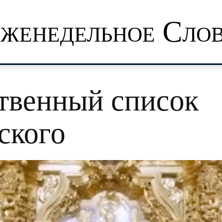
женедельное Сло
твенный список
ского