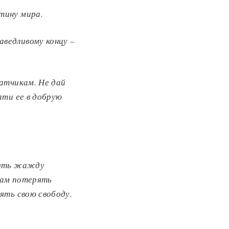
ртину мира
.
раведливому концу
–
ватчикам.
Не дай
ати ее в добрую
рять жажду
нам потерять
ять с
вою свободу
.