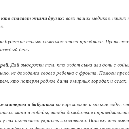
 кто спасает жизни других:
всех наших медиков, наших
ов
.
и будет не только символом этого праздника.
Пусть жи
каждый день.
рей
.
Дай выдержки тем, кто ждет сына или дочь с войн
нию, не дождался своего ребенка с фронта.
Помоги прео
ем, кто потерял родное дитя в мирных городах и селах,
им матерям и бабушкам
на еще многие и многие годы, 
аться мира и победы, чтобы дождаться справедливости
 у них пытаются украсть захватчики
.
Потому что вмес
ам шарфики и кофточки, они плетут сегодня маскировоч