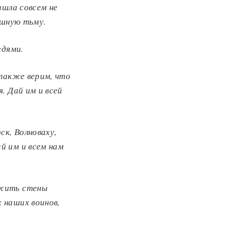
ишла совсем не
мешную тьму
.
едями
.
также верим, что
я.
Дай им и всей
ск, Волноваху,
й им и всем нам
жить стены
 наших воинов,