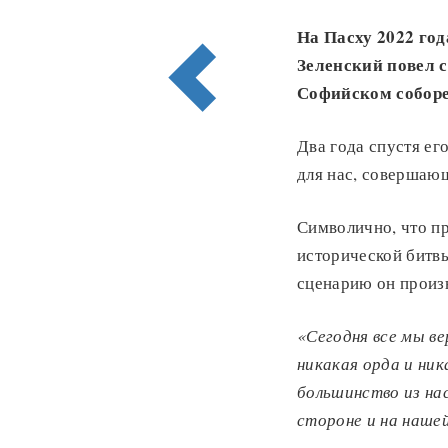
На Пасху 2022 год
Зеленский повел с
Софийско
м собор
Два года спустя ег
для нас, совершающ
Символично, что пр
исторической битв
сценарию он произн
«Сегодня все мы ве
никакая орда и ник
большинство из нас
стороне и на нашей