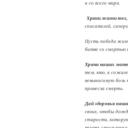
и со всего мира
.
Храни жизни тех,
спасателей, сапер
Пусть победа жизн
битве со смертью 
Храни
наших мате
тем, кто, к сожале
невыносимую боль т
принесла смерть
.
Дай здоровья наш
своих, чтобы дожд
старости, которую
вязать своим внук