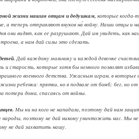
ирной жизни нашим отцам и дедушкам,
которые когда-т
не, а теперь отправляют внуков на
́ войну
.
Наши отцы и н
дня они видят, как ее разрушают.
Дай им увидеть, как на
троена, а нам дай силы это сделать
.
 дет
ей.
Дай каждому мальчику и каждой девочке счастли
ть и старость, которые хотя бы немного позволят изба
трашного военного детства.
Ужасным играм, в которые 
 жизни ребенка: п
рятки, но в подвале от бомб; б
ег, но о
за потери дома, спасаясь от войны
.
инцев.
Мы ни на кого не нападали, поэтому дай нам защи
 народы, поэтому не дай никому уничтожить нас.
Мы не
ому не дай захватить нашу
.