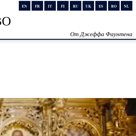
EN
FR
IT
FI
RU
UK
ES
RO
NL
во
От Джеффа Фаунтена