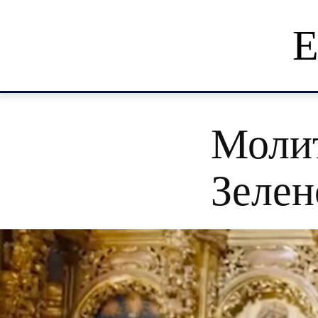
Е
Моли
Зелен