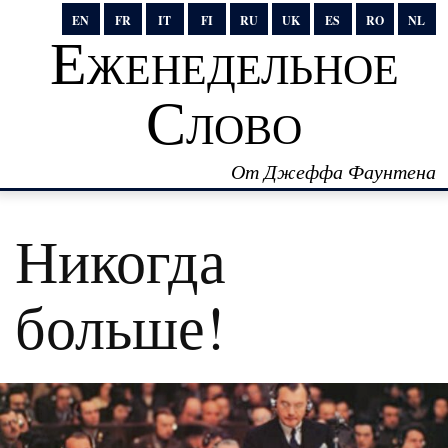
EN
FR
IT
FI
RU
UK
ES
RO
NL
Еженедельное
Слово
От Джеффа Фаунтена
Никогда
больше!