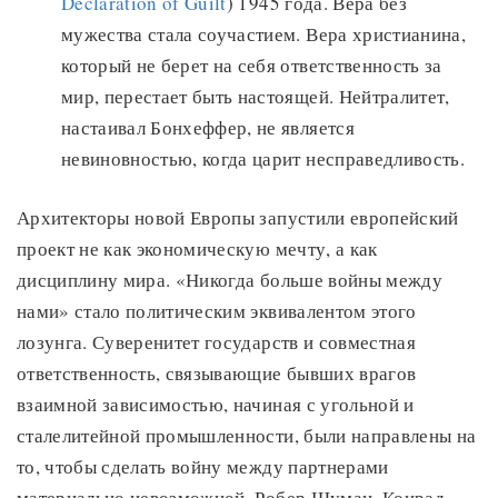
Declaration of Guilt
) 1945 года. Вера без
мужества стала соучастием. Вера христианина,
который не берет на себя ответственность за
мир, перестает быть настоящей. Нейтралитет,
настаивал Бонхеффер, не является
невиновностью, когда царит несправедливость.
Архитекторы новой Европы запустили европейский
проект не как экономическую мечту, а как
дисциплину мира. «Никогда больше войны между
нами» стало политическим эквивалентом этого
лозунга. Суверенитет государств и совместная
ответственность, связывающие бывших врагов
взаимной зависимостью, начиная с угольной и
сталелитейной промышленности, были направлены на
то, чтобы сделать войну между партнерами
материально невозможной. Робер Шуман, Конрад