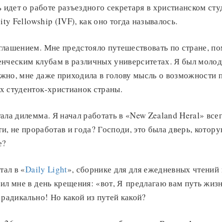
ь идет о работе разъездного секретаря в христианском ст
ity Fellowship (IVF), как оно тогда называлось.
глашением. Мне предстояло путешествовать по стране, по
нческим клубам в различных университетах. Я был молод 
жно, мне даже приходила в голову мысль о возможности 
х студенток-христианок страны.
ала дилемма. Я начал работать в «New Zealand Heral» все
ти, не проработав и года? Господи, это была дверь, котор
е?
тал в «
Daily Light
», сборнике для для ежедневных чтений
ил мне в день крещения: «вот, Я предлагаю вам путь жизн
 радикально! Но какой из путей какой?