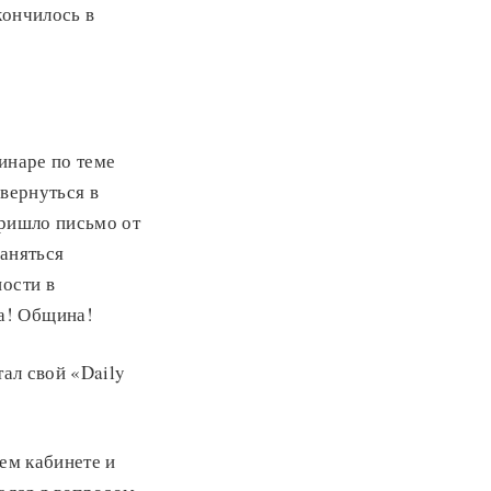
кончилось в
инаре по теме
 вернуться в
пришло письмо от
заняться
ности в
а! Община!
тал свой «Daily
оем кабинете и