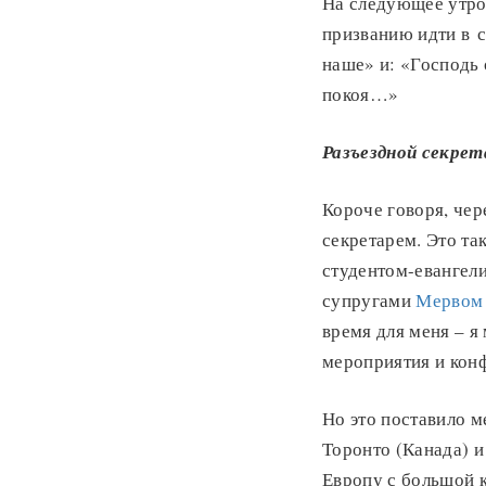
На следующее утро
призванию идти в с
наше» и: «Господь 
покоя…»
Раз
ъ
ездной секрет
Короче говоря, чер
секретарем. Это т
студентом-евангел
супругами
Мервом 
время для меня – я
мероприятия и кон
Но это поставило м
Торонто (Канада) 
Европу с большой к