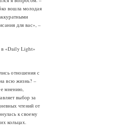
ался я вопросом. –
обко вошла молодая
 аккуратными
сания для вас», –
 в «Daily Light»
ались отношения с
на всю жизнь? –
ее мнению,
авляет выбор за
дневных чтений от
рнулась к своему
их кольцах.