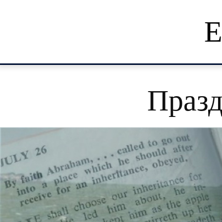
Е
Празд