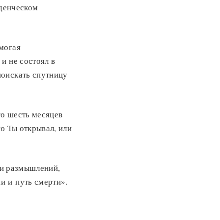
уденческом
могая
и не состоял в
поискать спутницу
го шесть месяцев
ую Ты открывал, или
 и размышлений,
и и путь смерти».