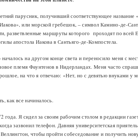
летний парусник, получивший соответствующее название 
Иакова», или морской гребешок, – символ Камино-де-Сан
ти, разветвленные маршруты которого проходят по всей 
гилы апостола Иакова в Сантьяго-де-Компостела.
началось на другом конце света и переносило меня с мест
 новое племя Фаунтенов в Нидерландах. Меня часто спраши
рошлое, на что я отвечаю: «Нет, но с девятью внуками у 
ь, как все начиналось.
2 года. Я сидел за своим рабочим столом в редакции газ
 когда зазвонил телефон. Давняя университетская приятель
в Веллингтон, чтобы пройти собеседование и получить но