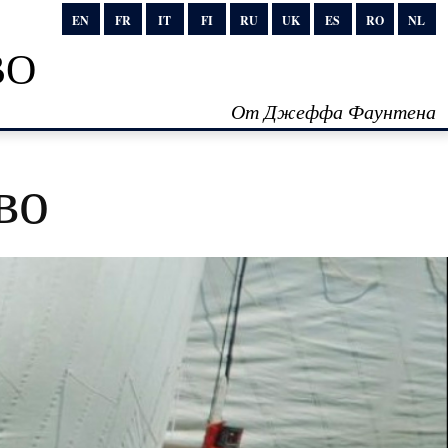
EN
FR
IT
FI
RU
UK
ES
RO
NL
во
От Джеффа Фаунтена
во