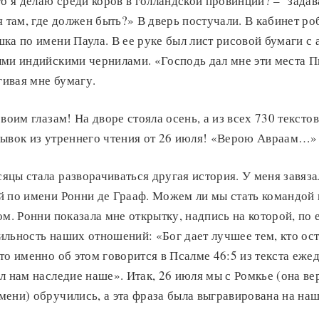
то я делаю среди коров в голландской провинции? – задав
 там, где должен быть?» В дверь постучали. В кабинет р
ка по имени Паула. В ее руке был лист рисовой бумаги с
ми индийскими чернилами. «Господь дал мне эти места Пи
гивая мне бумагу.
воим глазам! На дворе стояла осень, а из всех 730 текстов
рывок из утреннего чтения от 26 июля! «Верою Авраам…»
цы стала разворачиваться другая история. У меня завяз
й по имени Ронни де Грааф. Можем ли мы стать командой 
ом. Ронни показала мне открытку, надпись на которой, по 
льность наших отношений: «Бог дает лучшее тем, кто ост
то именно об этом говорится в Псалме 46:5 из текста еже
л нам наследие наше». Итак, 26 июля мы с Ромкье (она ве
ени) обручились, а эта фраза была выгравирована на наш