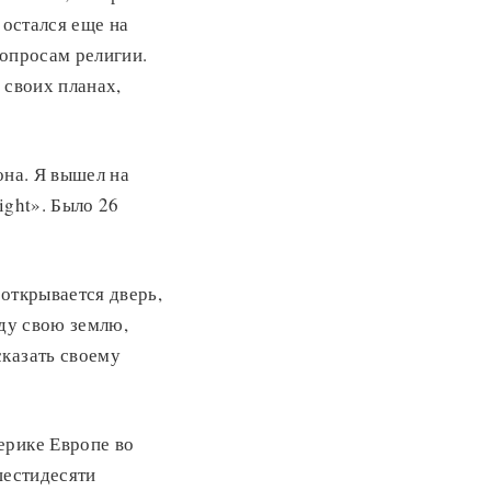
 остался еще на
вопросам религии.
 своих планах,
она. Я вышел на
ight». Было 26
 открывается дверь,
йду свою землю,
сказать своему
ерике Европе во
шестидесяти