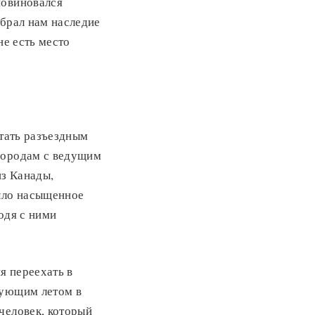
повиновался
збрал нам наследие
не есть место
отать разъездным
 городам с ведущим
из Канады,
ыло насыщенное
одя с ними
я переехать в
дующим летом в
человек, который