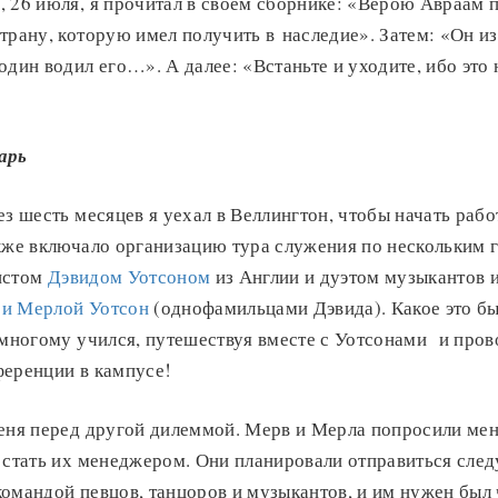
, 26 июля, я прочитал в своем сборнике: «Верою Авраам 
трану, которую имел получить в наследие». Затем: «Он и
один водил его…». А далее: «Встаньте и уходите, ибо это 
арь
ез шесть месяцев я уехал в Веллингтон, чтобы начать раб
акже включало организацию тура служения по нескольким
истом
Дэвидом Уотсоном
из Англии и дуэтом музыкантов 
и Мерлой Уотсон
(однофамильцами Дэвида). Какое это б
 многому учился, путешествуя вместе с Уотсонами и пров
ференции в кампусе!
еня перед другой дилеммой. Мерв и Мерла попросили мен
и стать их менеджером. Они планировали отправиться сле
омандой певцов, танцоров и музыкантов, и им нужен был 