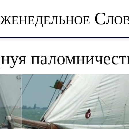
женедельное Сло
нуя паломничест