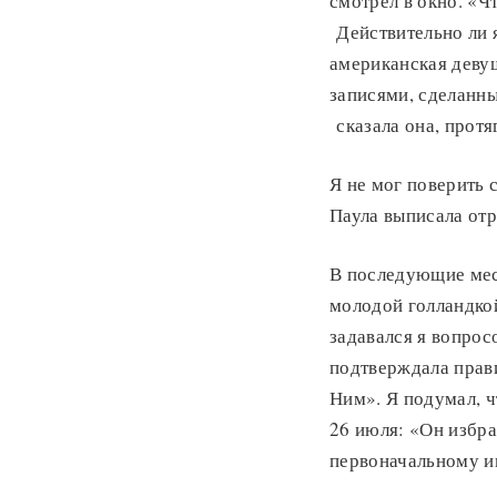
смотрел в окно. «Ч
Действительно ли я
американская девуш
записями, сделанны
сказала она, протя
Я не мог поверить с
Паула выписала от
В последующие меся
молодой голландко
задавался я вопрос
подтверждала прави
Ним». Я подумал, ч
26 июля: «Он избра
первоначальному им