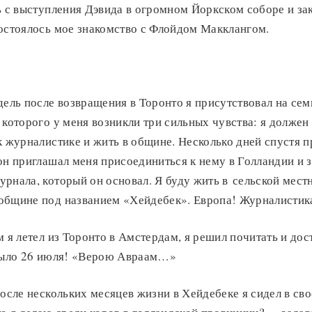
 с выступления Дэвида в огромном Йоркском соборе и за
состоялось мое знакомство с Флойдом Макклангом.
дель после возвращения в Торонто я присутствовал на сем
 которого у меня возникли три сильных чувства: я должен
к журналистике и жить в общине. Несколько дней спустя 
он приглашал меня присоединиться к нему в Голландии и 
рнала, который он основал. Я буду жить в сельской мест
общине под названием «Хейдебек». Европа! Журналистик
м я летел из Торонто в Амстердам, я решил почитать и дос
 было 26 июля! «Верою Авраам…»
после нескольких месяцев жизни в Хейдебеке я сидел в св