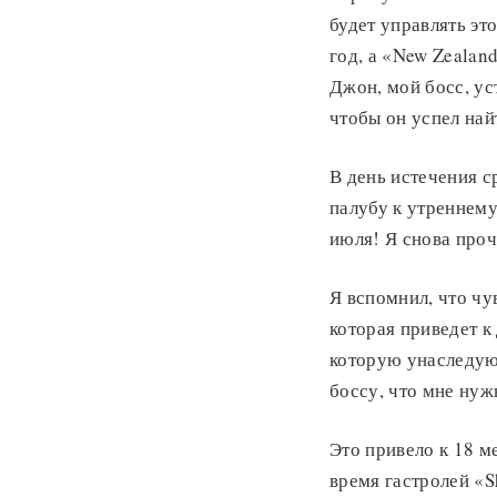
будет управлять эт
год, а «New Zealan
Джон, мой босс, ус
чтобы он успел най
В день истечения с
палубу к утреннему
июля! Я снова про
Я вспомнил, что чув
которая приведет к
которую унаследую.
боссу, что мне нуж
Это привело к 18 м
время гастролей «S