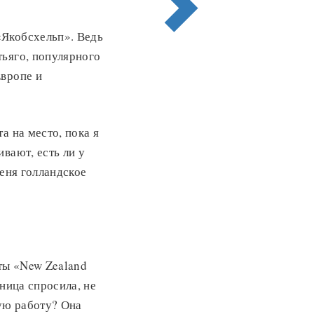
«Якобсхельп». Ведь
тьяго, популярного
Европе и
а на место, пока я
вают, есть ли у
меня голландское
еты «New Zealand
ница спросила, не
вую работу? Она