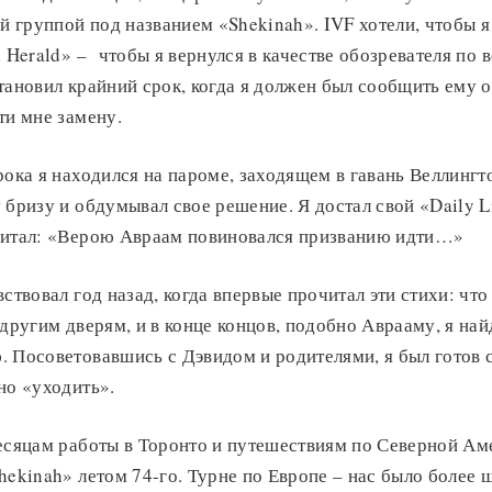
ой группой под названием «Shekinah». IVF хотели, чтобы я
d Herald» – чтобы я вернулся в качестве обозревателя по 
тановил крайний срок, когда я должен был сообщить ему о
ти мне замену.
рока я находился на пароме, заходящем в гавань Веллингт
 бризу и обдумывал свое решение. Я достал свой «Daily L
читал: «Верою Авраам повиновался призванию идти…»
ствовал год назад, когда впервые прочитал эти стихи: что
 другим дверям, и в конце концов, подобно Аврааму, я на
 Посоветовавшись с Дэвидом и родителями, я был готов 
но «уходить».
есяцам работы в Торонто и путешествиям по Северной Ам
hekinah» летом 74-го. Турне по Европе – нас было более 