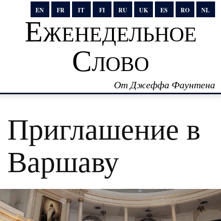
EN
FR
IT
FI
RU
UK
ES
RO
NL
Еженедельное
Слово
От Джеффа Фаунтена
Приглашение в
Варшаву