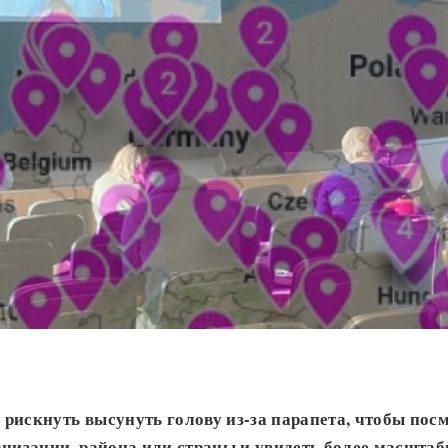
рискнуть высунуть голову из-за парапета, чтобы пос
анизации, района или страны и увидеть более масштаб