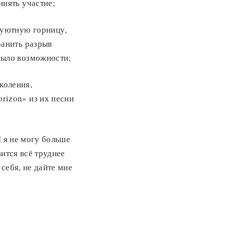
инять участие;
 уютную горницу,
ранить разрыв
было возможности;
коления,
rizon» из их песни
И я не могу больше
вится всё труднее
 себя, не дайте мне