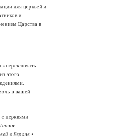
ации для церквей и
отников и
нением Царства в
н «переключать
из этого
уждениями,
мочь в вашей
ь с церквями
Личное
вей в Европе
•