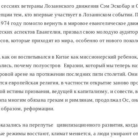
 сессиях ветераны Лозаннского движения Сэм Эскобар и 
пции тем, кто впервые участвует в Лозаннском событии. 
1974 году помогло вернуть в мировое евангелическое дви
еских аспектов Евангелия, призвал свою молодую аудитор
сов, которые приходят из мира, особенно от нового покол
 как он воспитывался в Китае как миссионерский ребенок, 
ались, почему полуостров Евразии, который мы теперь н
овой арене на протяжении последних пяти столетий. Они
тся европейская религия, в частности открытие заново пр
й истины призвания, ведущей к капитализму, и совести, 
опа многим обязана грекам и римлянам, продолжал Ос, он
м образом, реформации.
казались на перепутье цивилизационного развития, когда
ые режимы восстают, климат меняется, а люди умирают от