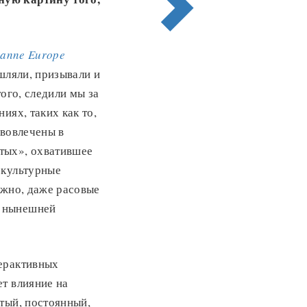
anne Europe
шляли, призывали и
ого, следили мы за
иях, таких как то,
 вовлечены в
тых», охватившее
 культурные
ожно, даже расовые
а нынешней
терактивных
т влияние на
тый, постоянный,