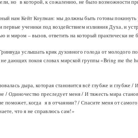
ели, но в которой, к сожалению, не было возможности пр
нный нам Кейт Коулман: мы должны быть готовы покинуть
ли первые ученики под воздействием излияния Духа, и уст
ю и миром – вызов, ответить на который практически не 
ринвуда услышать крик духовного голода от молодого по
не дающих покоя словах мирской группы «Bring me the ho
овалась дыра, которая становится всё глубже и глубже / 
ие / Одиночество преследует меня / И тяжесть мира стано
не поможет, когда я в отчаянии? / Спасите меня от самого
наете, что я не справлюсь сам!»