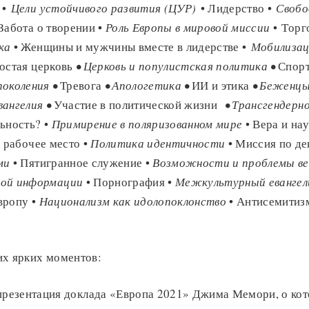
 •
Цели устойчивого развития (ЦУР)
• Лидерство •
Свобо
Забота о творении •
Роль Европы в мировой миссии
• Торг
ка
• Женщины и мужчины вместе в лидерстве •
Мобилизац
остая церковь
• Церковь и популистская политика •
Спор
поколения •
Тревога
• Апологетика •
ИИ и этика
• Беженцы
вангелия •
Участие в политической жизни
• Трансгендерн
ьность? •
Примирение в поляризованном мире
• Вера и на
и рабочее место •
Политика идентичности
• Миссия по де
ми
• Пятигранное служение •
Возможности и проблемы ве
вой информации
• Порнография •
Межкультурный евангел
вропу •
Национализм как идолопоклонство
• Антисемитиз
их ярких моментов:
презентация доклада «Европа 2021» Джима Мемори, о кот