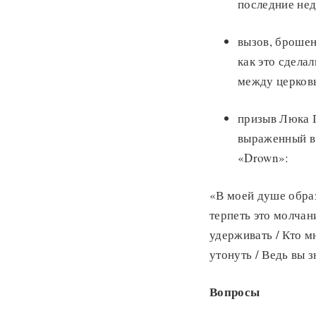
последние нед
вызов, броше
как это сдела
между церковь
призыв Люка Г
выраженный в 
«Drown»:
«В моей душе образ
терпеть это молчан
удерживать / Кто м
утонуть / Ведь вы з
Вопросы