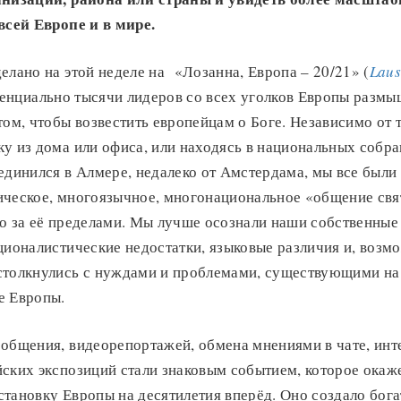
всей Европе и в мире.
елано на этой неделе на «Лозанна, Европа – 20/21» (
Laus
отенциально тысячи лидеров со всех уголков Европы размы
том, чтобы возвестить европейцам о Боге. Независимо от т
у из дома или офиса, или находясь в национальных собран
единился в Алмере, недалеко от Амстердама, мы все были
ическое, многоязычное, многонациональное «общение свя
ко за её пределами. Мы лучше осознали наши собственные
ционалистические недостатки, языковые различия и, возм
столкнулись с нуждами и проблемами, существующими н
е Европы.
-общения, видеорепортажей, обмена мнениями в чате, ин
ских экспозиций стали знаковым событием, которое окаже
тановку Европы на десятилетия вперёд. Оно создало бога