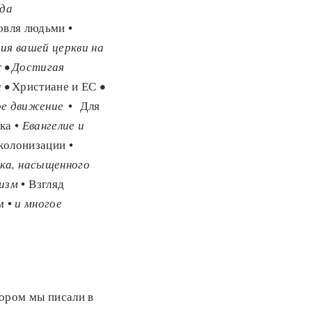
да
овля людьми •
ия вашей церкви на
т
• Достигая
 •
Христиане и ЕС
•
ое движение
• Для
ука •
Евангелие и
колонизации •
ка, насыщенного
изм
• Взгляд
м •
и многое
ором мы писали в