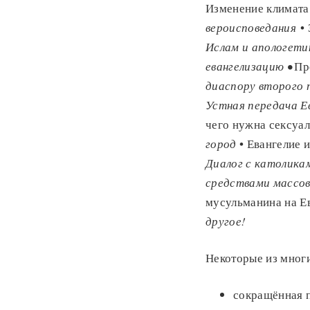
Изменение климата
вероисповедания
• 
Ислам и апологети
евангелизацию •
Пр
диаспору второго 
Устная передача Е
чего нужна сексуал
город
• Евангелие 
Диалог с католика
средствами массо
мусульманина на Е
другое!
Некоторые из мног
сокращённая 