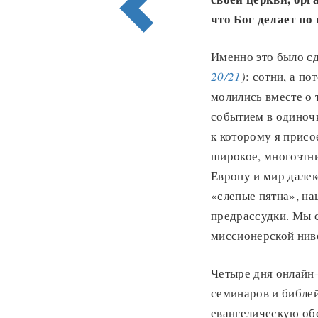
что Бог делает по 
Именно это было сд
20/21
)
: сотни, а п
молились вместе о 
событием в одиночк
к которому я присо
широкое, многоэтн
Европу и мир дале
«слепые пятна», на
предрассудки. Мы 
миссионерской нив
Четыре дня онлайн
семинаров и библей
евангелическую обс