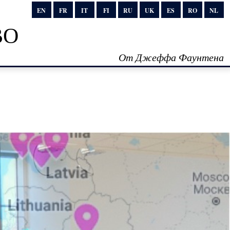
EN
FR
IT
FI
RU
UK
ES
RO
NL
во
От Джеффа Фаунтена