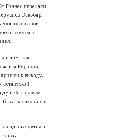
Ос Гиннес передали
Перуанец Эскобар,
жение осознание
ию оставаться
ения.
и о том, как
азываем Европой,
 пришли к выводу,
отестантской
ведущей к правам
а была наследницей
 Запад находится в
 страха.