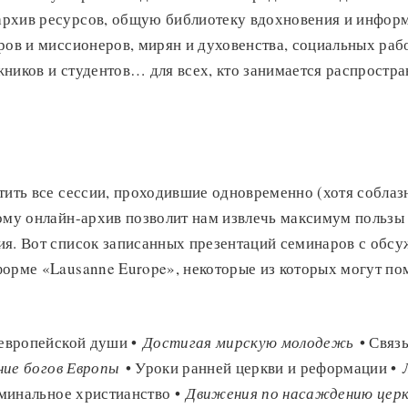
рхив ресурсов, общую библиотеку вдохновения и информ
ров и миссионеров, мирян и духовенства, социальных раб
ников и студентов… для всех, кто занимается распростра
тить все сессии, проходившие одновременно (хотя соблаз
ому онлайн-архив позволит нам извлечь максимум пользы 
ия. Вот список записанных презентаций семинаров с обс
орме «Lausanne Europe», некоторые из которых могут по
 европейской души •
Достигая мирскую молодежь
• Связ
ние богов Европы
• Уроки ранней церкви и реформации •
минальное христианство •
Движения по насаждению церк