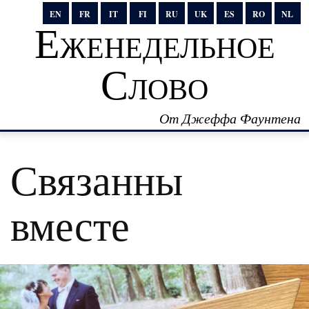
EN
FR
IT
FI
RU
UK
ES
RO
NL
Еженедельное
Слово
От Джеффа Фаунтена
Связанны
вместе