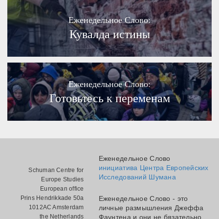
Еженедельное Слово:
Кувалда истины
Еженедельное Слово:
Готовьтесь к переменам
Еженедельное Слово
инициатива Центра Европейских
Schuman Centre for
Исследований Шумана
Europe Studies
European office
Prins Hendrikkade 50a
Еженедельное Слово - это
1012AC Amsterdam
личные размышления Джеффа
the Netherlands
Фаунтена и они не бязательно