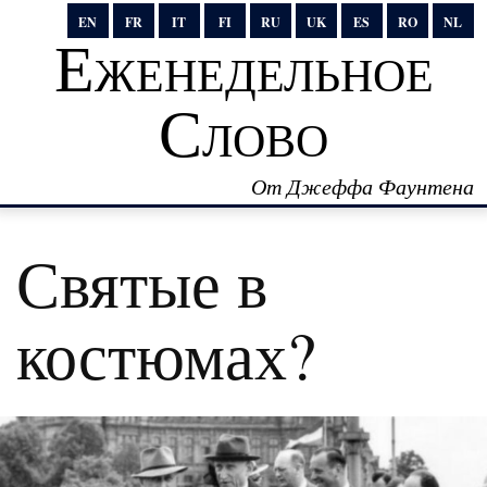
EN
FR
IT
FI
RU
UK
ES
RO
NL
Еженедельное
Слово
От Джеффа Фаунтена
Святые в
костюмах?