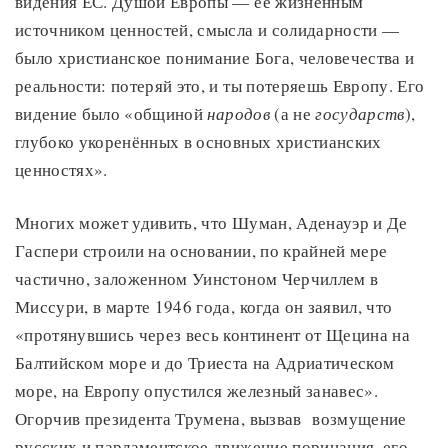
видения ЕС. Душой Европы — её жизненным
источником ценностей, смысла и солидарности —
было христианское понимание Бога, человечества и
реальности: потеряй это, и ты потеряешь Европу. Его
видение было «общиной
народов
(а не
государств
),
глубоко укоренённых в основных христианских
ценностях».
Многих может удивить, что Шуман, Аденауэр и Де
Гаспери строили на основании, по крайней мере
частично, заложенном Уинстоном Черчиллем в
Миссури, в марте 1946 года, когда он заявил, что
«протянувшись через весь континент от Щецина на
Балтийском море и до Триеста на Адриатическом
море, на Европу опустился железный занавес».
Огорчив президента Трумена, вызвав возмущение
русских и парламентское движение порицания, его