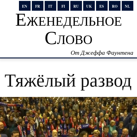
EN
FR
IT
FI
RU
UK
ES
RO
NL
Еженедельное
Слово
От Джеффа Фаунтена
Тяжёлый развод