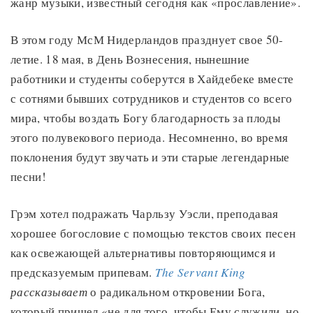
жанр музыки, известный сегодня как «прославление».
В этом году МсМ Нидерландов празднует свое 50-
летие. 18 мая, в День Вознесения, нынешние
работники и студенты соберутся в Хайдебеке вместе
с сотнями бывших сотрудников и студентов со всего
мира, чтобы воздать Богу благодарность за плоды
этого полувекового периода. Несомненно, во время
поклонения будут звучать и эти старые легендарные
песни!
Грэм хотел подражать Чарльзу Уэсли, преподавая
хорошее богословие с помощью текстов своих песен
как освежающей альтернативы повторяющимся и
предсказуемым припевам.
The Servant King
рассказывает
о радикальном откровении Бога,
который пришел «не для того, чтобы Ему служили, но