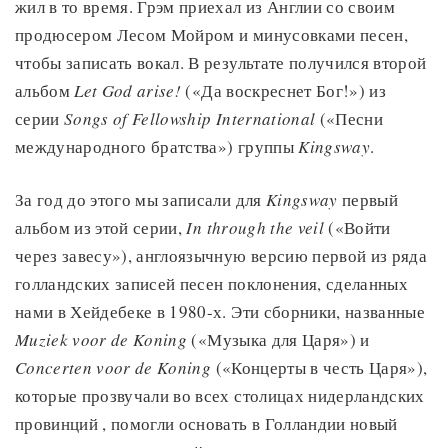
жил в то время. Грэм приехал из Англии со своим
продюсером Лесом Мойром и минусовками песен,
чтобы записать вокал. В результате получился второй
альбом
Let God arise!
(«Да воскреснет Бог!») из
серии
Songs of Fellowship International
(«Песни
международного братства») группы
Kingsway
.
За год до этого мы записали для
Kingsway
первый
альбом из этой серии,
In through the veil
(«Войти
через завесу»), англоязычную версию первой из ряда
голландских записей песен поклонения, сделанных
нами в Хейдебеке в 1980-х. Эти сборники, названные
Muziek voor de Koning
(«Музыка для Царя») и
Concerten voor de Koning
(«Концерты в честь Царя»),
которые прозвучали во всех столицах нидерландских
провинций , помогли основать в Голландии новый