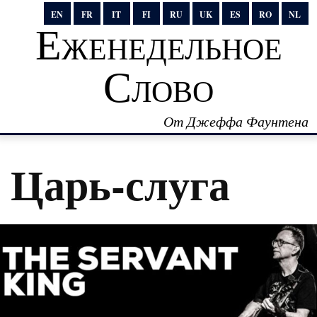
EN
FR
IT
FI
RU
UK
ES
RO
NL
Еженедельное
Слово
От Джеффа Фаунтена
Царь-слуга