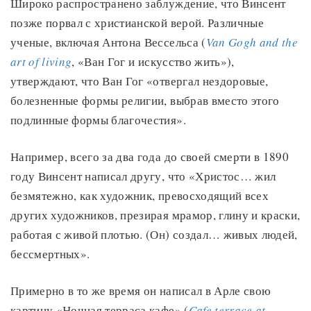
Широко распространено заблуждение, что Винсент
позже порвал с христианской верой. Различные
ученые, включая Антона Вессельса (
Van Gogh and the
art of living
, «Ван Гог и искусство жить»),
утверждают, что Ван Гог «отвергал нездоровые,
болезненные формы религии, выбрав вместо этого
подлинные формы благочестия».
Например, всего за два года до своей смерти в 1890
году Винсент написал другу, что «Христос… жил
безмятежно, как художник, превосходящий всех
других художников, презирая мрамор, глину и краски,
работая с живой плотью. (Он) создал… живых людей,
бессмертных».
Примерно в то же время он написал в Арле свою
картину «Ночная терраса кафе» (
Cafe terrace at