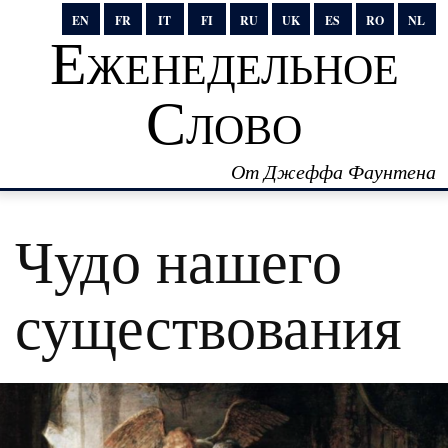
EN
FR
IT
FI
RU
UK
ES
RO
NL
Еженедельное
Слово
От Джеффа Фаунтена
Чудо нашего
существования