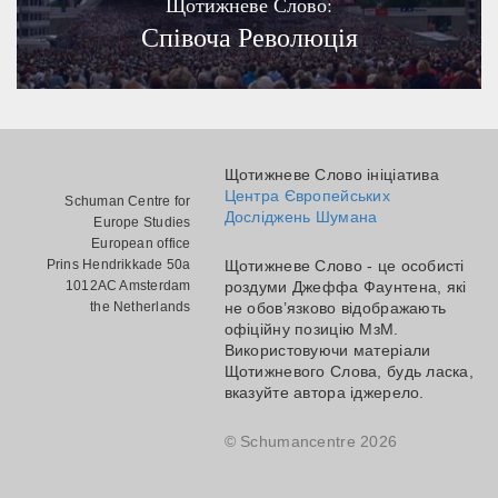
Щотижневе Слово:
Співоча Революція
Щотижневе Слово ініціатива
Центра Європейських
Schuman Centre for
Досліджень Шумана
Europe Studies
European office
Prins Hendrikkade 50a
Щотижневе Слово - це особисті
1012AC Amsterdam
роздуми Джеффа Фаунтена, які
the Netherlands
не обов’язково відображають
офіційну позицію МзМ.
Використовуючи матеріали
Щотижневого Слова, будь ласка,
вказуйте автора іджерело.
© Schumancentre 2026