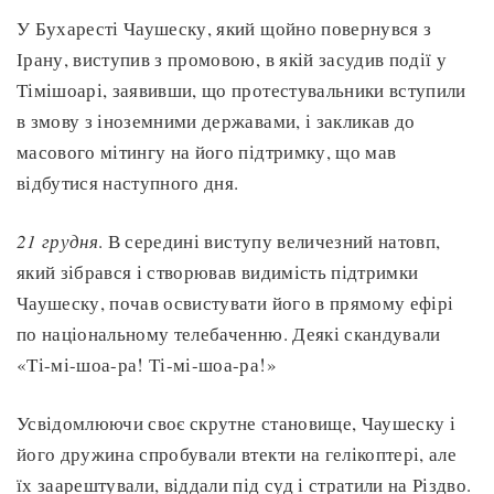
У Бухаресті Чаушеску, який щойно повернувся з
Ірану, виступив з промовою, в якій засудив події у
Тімішоарі, заявивши, що протестувальники вступили
в змову з іноземними державами, і закликав до
масового мітингу на його підтримку, що мав
відбутися наступного дня.
21 грудня
. В середині виступу величезний натовп,
який зібрався і створював видимість підтримки
Чаушеску, почав освистувати його в прямому ефірі
по національному телебаченню. Деякі скандували
«Ті-мі-шоа-ра! Ті-мі-шоа-ра!»
Усвідомлюючи своє скрутне становище, Чаушеску і
його дружина спробували втекти на гелікоптері, але
їх заарештували, віддали під суд і стратили на Різдво.