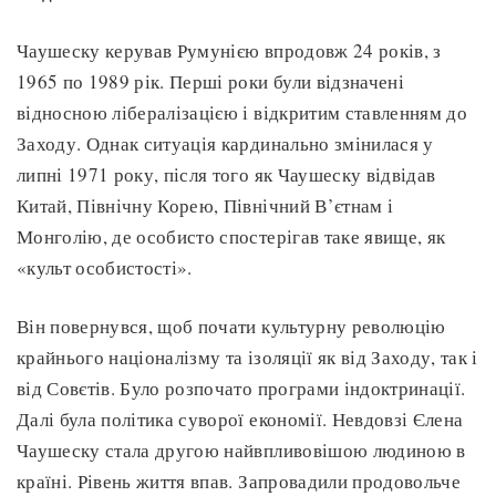
Чаушеску керував Румунією впродовж 24 років, з
1965 по 1989 рік. Перші роки були відзначені
відносною лібералізацією і відкритим ставленням до
Заходу. Однак ситуація кардинально змінилася у
липні 1971 року, після того як Чаушеску відвідав
Китай, Північну Корею, Північний В’єтнам і
Монголію, де особисто спостерігав таке явище, як
«культ особистості».
Він повернувся, щоб почати культурну революцію
крайнього націоналізму та ізоляції як від Заходу, так і
від Совєтів. Було розпочато програми індоктринації.
Далі була політика суворої економії. Невдовзі Єлена
Чаушеску стала другою найвпливовішою людиною в
країні. Рівень життя впав. Запровадили продовольче