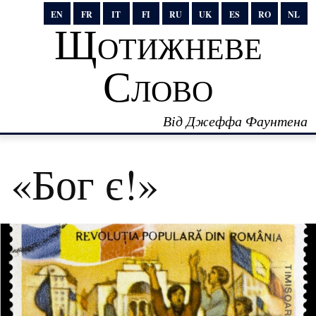
EN
FR
IT
FI
RU
UK
ES
RO
NL
Щотижневе
Слово
Від Джеффа Фаунтена
«Бог є!»