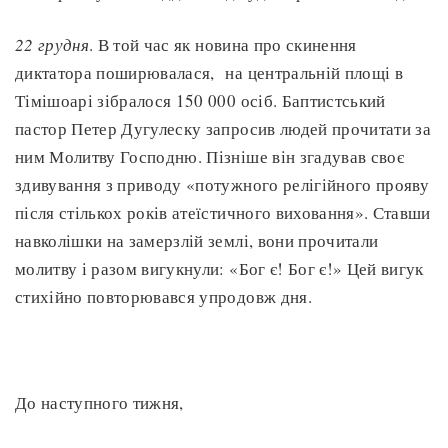
22 грудня
. В той час як новина про скинення
диктатора поширювалася, на центральній площі в
Тімішоарі зібралося 150 000 осіб. Баптистський
пастор Петер Дугулеску запросив людей прочитати за
ним Молитву Господню. Пізніше він згадував своє
здивування з приводу «потужного релігійного прояву
після стількох років атеїстичного виховання». Ставши
навколішки на замерзлій землі, вони прочитали
молитву і разом вигукнули: «Бог є! Бог є!» Цей вигук
стихійно повторювався упродовж дня.
До наступного тижня,