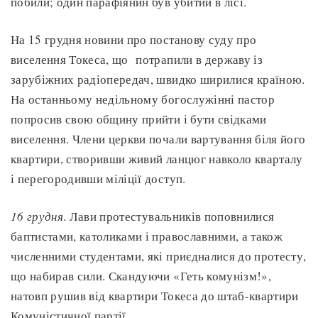
побили; один парафіянин був убитий в лісі.
На 15 грудня новини про постанову суду про
виселення Токеса, що потрапили в державу із
зарубіжних радіопередач, швидко ширилися країною.
На останньому недільному богослужінні пастор
попросив свою общину прийти і бути свідками
виселення. Члени церкви почали вартування біля його
квартири, створивши живий ланцюг навколо кварталу
і перегородивши міліції доступ.
16 грудня
. Лави протестувальників поповнилися
баптистами, католиками і православними, а також
численними студентами, які приєдналися до протесту,
що набирав сили. Скандуючи «Геть комунізм!»,
натовп рушив від квартири Токеса до штаб-квартири
Комуністичної партії.