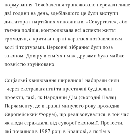
нормування. Телебачення транслювало передачі лише
дві години на день, здебільшого це були виступи
диктатора і партійних чиновників. «Секурітате», або
таємна поліція, контролювала всі аспекти життя
громадян, а критика партії каралася позбавленням
волі й тортурами. Церковні зібрання були поза
законом. Довіру в сім’ях і між друзями було майже
повністю зруйновано.
Соціальні хвилювання ширилися і набирали сили
через екстравагантні та престижні будівельні
проекти, такі, як Народний Дім (сьогодні Палац
Парламенту, де в травні минулого року проходив
Європейський Форум), що реалізовувалися, в той час
як люди страждали від суворої економії. Протести,
які почалися в 1987 році в Брашові, а потім в