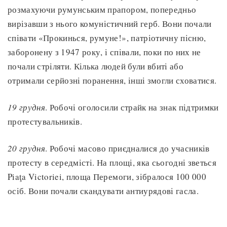
розмахуючи румунським прапором, попередньо
вирізавши з нього комуністичний герб. Вони почали
співати «Прокинься, румуне!», патріотичну пісню,
заборонену з 1947 року, і співали, поки по них не
почали стріляти. Кілька людей були вбиті або
отримали серйозні поранення, інші змогли сховатися.
19 грудня
. Робочі оголосили страйк на знак підтримки
протестувальників.
20 грудня
. Робочі масово приєдналися до учасників
протесту в середмісті. На площі, яка сьогодні зветься
Piaţa Victoriei, площа Перемоги, зібралося 100 000
осіб. Вони почали скандувати антиурядові гасла.