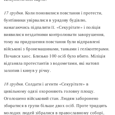
17 грудня
. Коли поновилися повстання і протести,
бунтівники увірвалися в урядову будівлю,
намагаючись підпалити її. «Секурітате» і поліція
виявилися нездатними контролювати заворушення,
тому на придушення повстання були відправлені
військові з бронемашинами, танками і гелікоптерами.
Почався хаос. Близько 100 осіб було вбито. Міліція
відганяла протестантів з водометами, які натовп
захопив і кинув у річку.
18 грудня
. Солдати і агенти «Секурітате» в
цивільному одязі охороняють головну площу.
Оголошено військовий стан. Людям заборонено
збиратися в групи більше двох осіб. Проте тридцять
молодих людей зібралися в православному соборі,