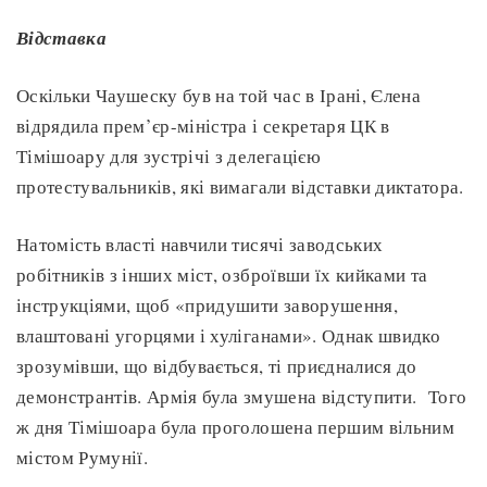
Відставка
Оскільки Чаушеску був на той час в Ірані, Єлена
відрядила прем’єр-міністра і секретаря ЦК в
Тімішоару для зустрічі з делегацією
протестувальників, які вимагали відставки диктатора.
Натомість власті навчили тисячі заводських
робітників з інших міст, озброївши їх кийками та
інструкціями, щоб «придушити заворушення,
влаштовані угорцями і хуліганами». Однак швидко
зрозумівши, що відбувається, ті приєдналися до
демонстрантів. Армія була змушена відступити. Того
ж дня Тімішоара була проголошена першим вільним
містом Румунії.