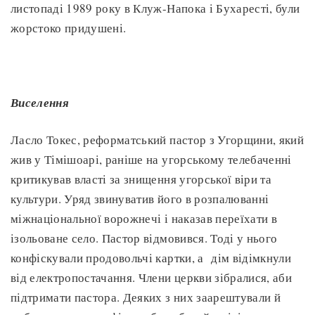
листопаді 1989 року в Клуж-Напока і Бухаресті, були
жорстоко придушені.
Виселення
Ласло Токес, реформатський пастор з Угорщини, який
жив у Тімішоарі, раніше на угорському телебаченні
критикував власті за знищення угорської віри та
культури. Уряд звинуватив його в розпалюванні
міжнаціональної ворожнечі і наказав переїхати в
ізольоване село. Пастор відмовився. Тоді у нього
конфіскували продовольчі картки, а дім відімкнули
від електропостачання. Члени церкви зібралися, аби
підтримати пастора. Деяких з них заарештували й