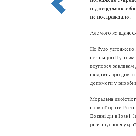
підтверджено зобо
не постраждало.
Але чого
не
вдалося
Не було узгоджено 
ескалацію Путіним а
всупереч закликам 
свідчить про довго
допомоги у виробни
Моральна двоїстіст
санкції проти Росії
Воєнні дії в Ірані,
розчарування украї