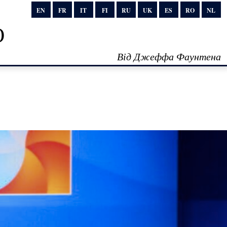
EN
FR
IT
FI
RU
UK
ES
RO
NL
о
Від Джеффа Фаунтена