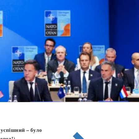
к успішний
–
було
еред!),