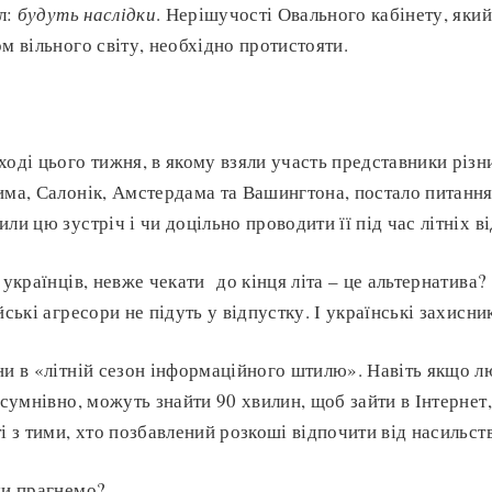
л:
будуть наслідки
. Нерішучості Овального кабінету, яки
м вільного світу, необхідно протистояти.
ході цього тижня, в якому взяли участь представники різни
има, Салонік, Амстердама та Вашингтона, постало питання
ли цю зустріч і чи доцільно проводити її під час літніх в
 українців, невже чекати до кінця літа – це альтернатива?
йські агресори не підуть у відпустку. І українські захисни
ни в «літній сезон інформаційного штилю». Навіть якщо 
зсумнівно, можуть знайти 90 хвилин, щоб зайти в Інтернет,
і з тими, хто позбавлений розкоші відпочити від насильств
ми прагнемо?