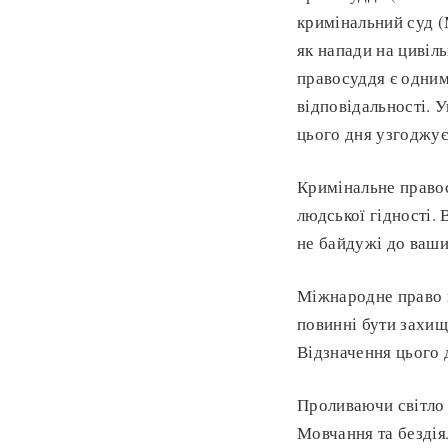
кримінальний суд (М
як напади на цивіл
правосуддя є одним
відповідальності. 
цього дня узгоджує
Кримінальне правос
людської гідності. 
не байдужі до ваш
Міжнародне право п
повинні бути захище
Відзначення цього 
Проливаючи світло 
Мовчання та бездія