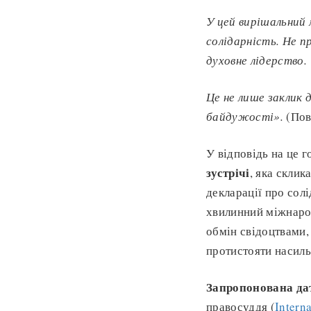
У цей вирішальний
солідарність. Не п
духовне лідерство.
Це не лише заклик 
байдужості».
(Пов
У відповідь на це 
зустрічі
, яка склик
декларації про солі
хвилинний міжнарод
обмін свідоцтвами,
протистояти насиль
Запропонована да
правосуддя (
Intern