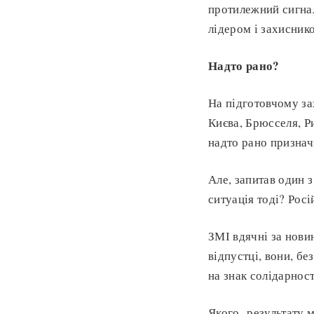
протилежний сигна
лідером і захиснико
Надто рано?
На підготовчому за
Києва, Брюсселя, Р
надто рано призначи
Але, запитав один з
ситуація тоді? Росі
ЗМІ вдячні за нови
відпустці, вони, бе
на знак солідарност
Якого результату 