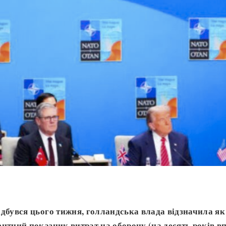
дбувся цього тижня, голландська влада відзначила я
нтний показник витрат на оборону (на десять років вп