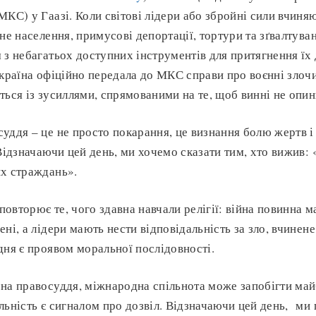
КС) у Гаазі. Коли світові лідери або збройні сили вчиняют
ьне населення, примусові депортації, тортури та зґвалтув
 з небагатьох доступних інструментів для притягнення їх
Україна офіційно передала до МКС справи про воєнні злоч
ться із зусиллями, спрямованими на те, щоб винні не опин
уддя – це не просто покарання, це визнання болю жертв і
Відзначаючи цей день, ми хочемо сказати тим, хто вижив: 
их страждань».
овторює те, чого здавна навчали релігії: війна повинна м
ні, а лідери мають нести відповідальність за зло, вчинене 
дня є проявом моральної послідовності.
на правосуддя, міжнародна спільнота може запобігти май
льність є сигналом про дозвіл. Відзначаючи цей день, ми