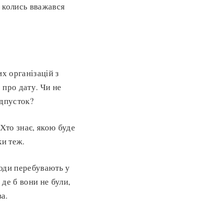
й колись вважався
х організацій з
 про дату. Чи не
ідпусток?
 Хто знає, якою буде
ки теж.
люди перебувають у
 де б вони не були,
а.