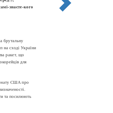
самі-знаєте-кого
на брутальну
уп на сході України
ва ракет, що
нокорейців для
Сенату США про
евизначеності.
ноти та посилюють