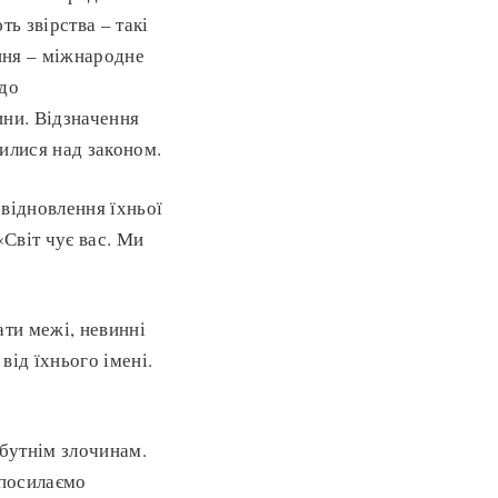
ь звірства – такі
ання – міжнародне
 до
ини. Відзначення
илися над законом.
 відновлення їхньої
«Світ чує вас. Ми
ати межі, невинні
від їхнього імені.
бутнім злочинам.
 посилаємо