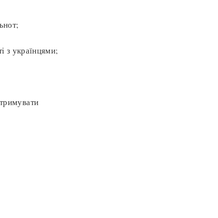
ьнот;
ті з українцями;
дтримувати