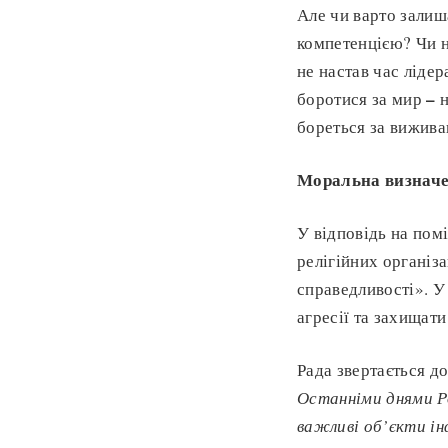
Але чи варто залиш
компетенцією? Чи н
не настав час ліде
–
боротися за мир
н
бореться за вижива
Моральна визначе
У відповідь на пом
релігійних організ
справедливості». У
агресії та захищати
Рада звертається до
Останніми днями Ро
важливі об’єкти і