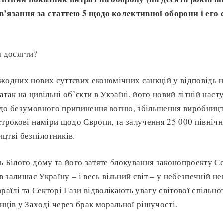
в’язання за статтею 5 щодо колективної оборони і его 
 досягти?
жодних нових суттєвих економічних санкцій у відповідь 
так на цивільні об’єкти в Україні, його новий літній наст
до безумовного припинення вогню, збільшення виробницт
строкові наміри щодо Європи, та залучення 25 000 північ
цтві безпілотників.
ь Білого дому та його затяте блокування законопроекту 
 в залишає Україну – і весь вільний світ – у небезпечній н
 Ізраїлі та Секторі Гази відволікають увагу світової спіль
нців у Заході через брак моральної рішучості.