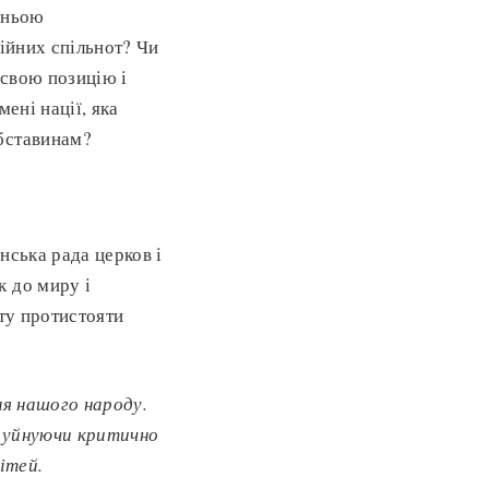
хньою
гійних спільнот? Чи
 свою позицію і
ені нації, яка
обставинам?
нська рада церков і
к до миру і
іту протистояти
ля нашого народу.
 руйнуючи критично
ітей.