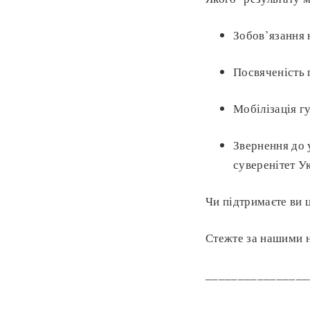
Зобов’язання 
Посвяченість п
Мобілізація гу
Звернення до 
суверенітет Ук
Чи підтримаєте ви 
Стежте за нашими 
________________