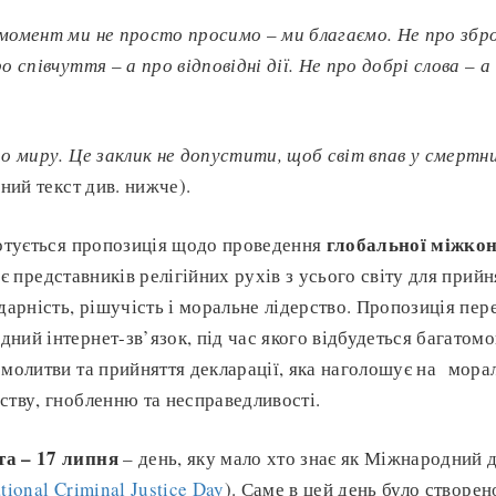
 момент ми не просто просимо
–
ми благаємо. Не про зб
ро співчуття
–
а про відповідні дії. Не про добрі слова
–
а 
до миру. Це заклик не допустити, щоб світ впав у смертни
ний текст див. нижче).
глобальної міжкон
готується пропозиція щодо проведення
ає представників релігійних рухів з усього світу для прийн
дарність, рішучість і моральне лідерство. Пропозиція пер
ний інтернет-зв’язок, під час якого відбудеться багатом
 молитви та прийняття декларації, яка наголошує на мор
ству, гнобленню та несправедливості.
та – 17 липня
– день, яку мало хто знає як Міжнародний 
ational Criminal Justice Day
). Саме в цей день було створ