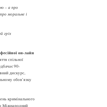
рою
–
а про
про моральне і
й гріх
фесійної он-лайн
яття спільної
едбачає 90-
овний дискурс,
альному обов’язку
день кримінального
ено Міжнародний