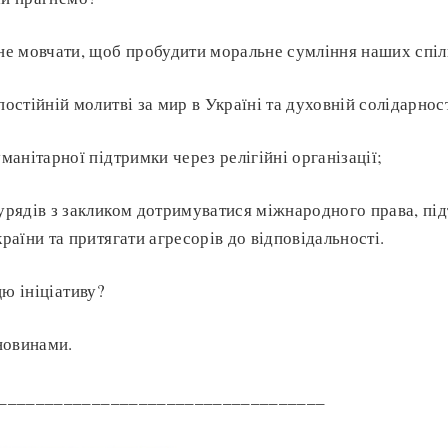
не мовчати, щоб пробудити моральне сумління наших спіл
остійній молитві за мир в Україні та духовній солідарнос
манітарної підтримки через релігійні організації;
урядів з закликом дотримуватися міжнародного права, пі
раїни та притягати агресорів до відповідальності.
цю ініціативу?
новинами.
___________________________________