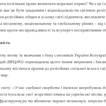
ати політикам право визначати моральні норми? Чи є це ї
е має це бути завданням і відповідальністю світових релі
рам релігійних общин в усьому світі піднятися, висловлити
а місцевому, національному та глобальному рівнях – від ім
ння проти несправедливості та всупереч несприятливим 
ність
ітну втому та мовчання з боку союзників України Всеукраї
ацій (ВРЦіРО) оприлюднила цього тижня звернення «Закли
 ньому міститься призив до релігійних спільнот всього св
 мир.
 світу:
«У час глибокої скорботи і тяжких випробувань д
сія посилила свої жорстокі атаки на українські міста,
нфраструктури та вбиваючи мирних мешканців, зокрема д