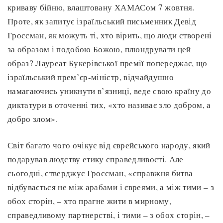
криваву бійню, влаштовану ХАМАСом 7 жовтня.
Проте, як запитує ізраїльський письменник Девід
Гроссман, як можуть ті, хто вірить, що люди створені
за образом і подобою Божою, плюндрувати цей
образ? Лауреат Букерівської премії попереджає, що
ізраїльський прем’єр-міністр, відчайдушно
намагаючись уникнути в’язниці, веде свою країну до
диктатури в оточенні тих, «хто називає зло добром, а
добро злом».
Світ багато чого очікує від єврейського народу, який
подарував людству етику справедливості. Але
сьогодні, стверджує Гроссман, «справжня битва
відбувається не між арабами і євреями, а між тими – з
обох сторін, – хто прагне жити в мирному,
справедливому партнерстві, і тими – з обох сторін, –