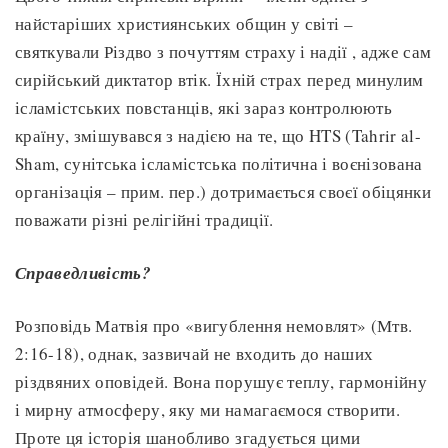
найстаріших християнських общин у світі –
святкували Різдво з почуттям страху і надії , адже сам
сирійський диктатор втік. Їхній страх перед минулим
ісламістських повстанців, які зараз контролюють
країну, змішувався з надією на те, що HTS (Tahrir al-
Sham, сунітська ісламістська політична і воєнізована
організація – прим. пер.) дотримається своєї обіцянки
поважати різні релігійні традиції.
Справедливість?
Розповідь Матвія про «вигублення немовлят» (Мтв.
2:16-18), однак, зазвичай не входить до наших
різдвяних оповідей. Вона порушує теплу, гармонійну
і мирну атмосферу, яку ми намагаємося створити.
Проте ця історія шанобливо згадується цими