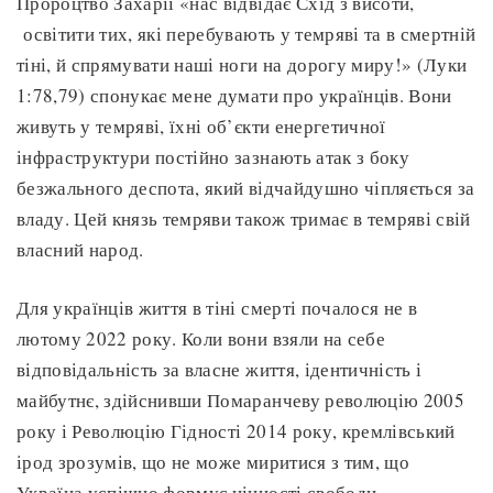
Пророцтво Захарії «нас відвідає Схід з висоти,
освітити тих, які перебувають у темряві та в смертній
тіні, й спрямувати наші ноги на дорогу миру!» (Луки
1:78,79) спонукає мене думати про українців. Вони
живуть у темряві, їхні об’єкти енергетичної
інфраструктури постійно зазнають атак з боку
безжального деспота, який відчайдушно чіпляється за
владу. Цей князь темряви також тримає в темряві свій
власний народ.
Для українців життя в тіні смерті почалося не в
лютому 2022 року. Коли вони взяли на себе
відповідальність за власне життя, ідентичність і
майбутнє, здійснивши Помаранчеву революцію 2005
року і Революцію Гідності 2014 року, кремлівський
ірод зрозумів, що не може миритися з тим, що
Україна успішно формує цінності свободи,