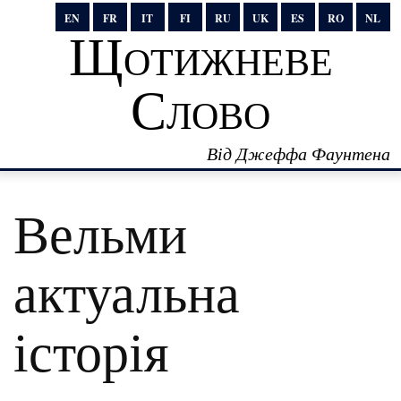
EN
FR
IT
FI
RU
UK
ES
RO
NL
Щотижневе
Слово
Від Джеффа Фаунтена
Вельми
актуальна
історія