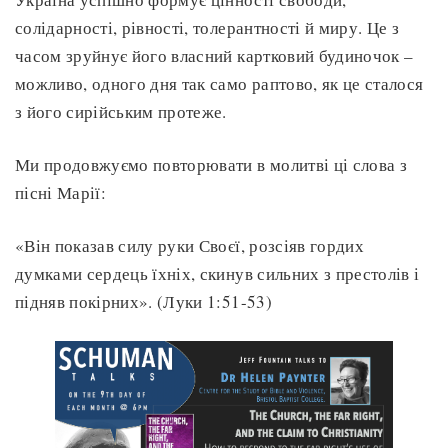
солідарності, рівності, толерантності й миру. Це з
часом зруйнує його власний картковий будиночок –
можливо, одного дня так само раптово, як це сталося
з його сирійським протеже.
Ми продовжуємо повторювати в молитві ці слова з
пісні Марії:
«Він показав силу руки Своєї, розсіяв гордих
думками сердець їхніх, скинув сильних з престолів і
підняв покірних». (Луки 1:51-53)