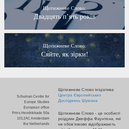
Щотижневе Слово:
Двадцять п’ять років
Щотижневе Слово:
Сяйте, як зірки!
Щотижневе Слово ініціатива
Центра Європейських
Schuman Centre for
Досліджень Шумана
Europe Studies
European office
Prins Hendrikkade 50a
Щотижневе Слово - це особисті
1012AC Amsterdam
роздуми Джеффа Фаунтена, які
the Netherlands
не обов’язково відображають