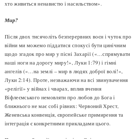
хто живиться ненавистю і насильством».
Мир?
Після двох тисячоліть безперервних воєн і чуток про
війни ми можемо піддатися спокусі бути цинічним
щодо згадок про мир у пісні Захарії («…спрямувати
наші ноги на дорогу миру!», Луки 1:79) і гімні
ангелів («…на землі – мир в людях доброї волі!»,
Луки 2:14). Проте, незважаючи на всі звинувачення
«релігії» у війнах і чварах, вплив вчення
Віфлеємського немовляти про любов до Бога і
ближнього не має собі рівних: Червоний Хрест,
Женевська конвенція, європейське примирення та
інтеграція є конкретними прикладами цього.