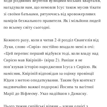
ходи різдвяних вертепів вулицями міських кварталів,
нагадували нам, що немовля Ісус також мусив тікати
зі своїми батьками, рятуючись від кровожерливих
намірів безжального правителя. Як і мільйони людей
по всьому світу сьогодні.
Кожного разу, коли я читав 2-й розділ Євангелія від
Луки, слово «Сирія» постійно впадало мені в очі:
«Цей перепис перший відбувся тоді, коли владу над
Сирією мав Квіріній» (вірш 2). Раніше я не
пов’язував історію народження Ісуса з Сирією. Як
намісник, Квіріній відповідав за оцінку провінції
Юдея з метою оподаткування. Таким був контекст
надзвичайно важкої подорожі Йосипа та вагітної
Марії до Віфлеєму. Указ надійшов з Дамаску.
Цього тижня сирійські віряни – члени однієї з