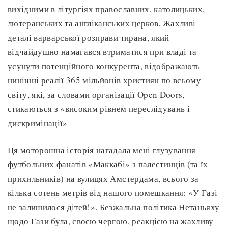
вихідними в літургіях православних, католицьких,
лютеранських та англіканських церков. Жахливі
деталі варварської розправи тирана, який
відчайдушно намагався втриматися при владі та
усунути потенційного конкурента, відображають
нинішні реалії 365 мільйонів християн по всьому
світу, які, за словами організації Open Doors,
стикаються з «високим рівнем переслідувань і
дискримінації»
Ця моторошна історія нагадала мені глузування
футбольних фанатів «Маккабі» з палестинців (та їх
прихильників) на вулицях Амстердама, всього за
кілька сотень метрів від нашого помешкання: «У Газі
не залишилося дітей!». Безжальна політика Нетаньяху
щодо Гази була, своєю чергою, реакцією на жахливу