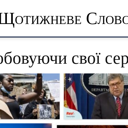
Щотижневе Слов
бовуючи свої се