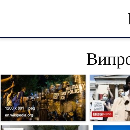
Випро