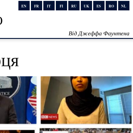
EN
FR
IT
FI
RU
UK
ES
RO
NL
о
Від Джеффа Фаунтена
рця