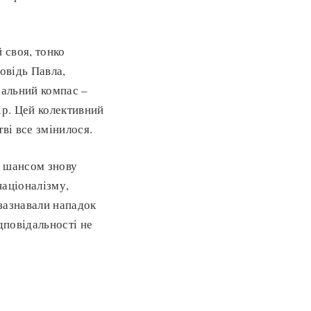
 своя, тонко
овідь Павла,
ральний компас –
ір. Цей колективний
ві все змінилося.
, шансом знову
націоналізму,
 зазнавали нападок
дповідальності не