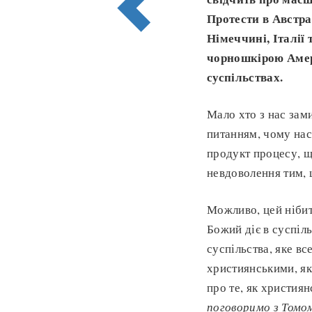
Протести в Австрал
Німеччині, Італії 
чорношкірою Амери
суспільствах.
Мало хто з нас зам
питанням, чому нас 
продукт процесу, 
невдоволення тим, 
Можливо, цей нібит
Божий діє в суспіль
суспільства, яке в
християнськими, я
про те, як христия
поговоримо з Томом