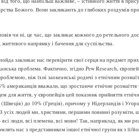
 від того, що найбільш важливе, – істинного життя в прису
рства Божого. Вони закликають до глибоких роздумів пр
ловів чи ні, це час, що закликає кожного до ретельного д
, життєвого напрямку і бачення для суспільства.
йда закликає нас перевірити свої серця на предмет прих
канська проблема. Фактично, згідно Pew Research, європей
роблемою, ніж їхні заокеанські родичі з етнічним розмаї
58% американців вважали, що зростаюче етнічне розмаїття
ем для життя, у європейців цей показник прийняття етнічн
 (Швеція) до 10% (Греція), причому у Нідерландів і Угор
 З усіх людей ми, християни, першими повинні розуміти, щ
всі люди, всі племена, всі мови! Так, наприклад, як ми р
омлять нас з представником іншої етнічної групи як з її/й