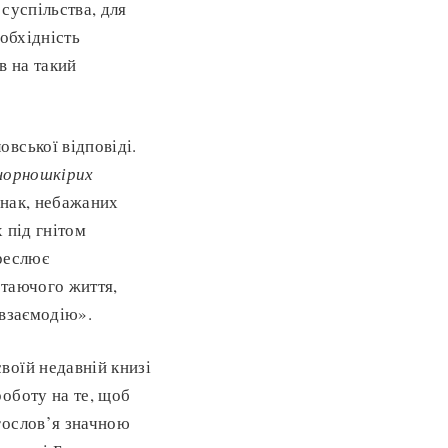
 суспільства, для
еобхідність
в на такий
вської відповіді.
 чорношкірих
днак, небажаних
 під гнітом
реслює
ітаючого життя,
 взаємодію».
воїй недавній книзі
оботу на те, щоб
гослов’я значною