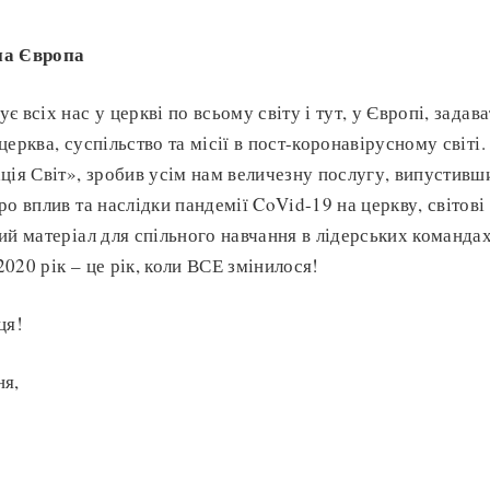
на Європа
 всіх нас у церкві по всьому світу і тут, у Європі, задав
церква, суспільство та місії в пост-коронавірусному світ
ція Світ», зробив усім нам величезну послугу, випустив
о вплив та наслідки пандемії CoVid-19 на церкву, світові 
ий матеріал для спільного навчання в лідерських командах
020 рік – це рік, коли ВСЕ змінилося!
ця!
ня,