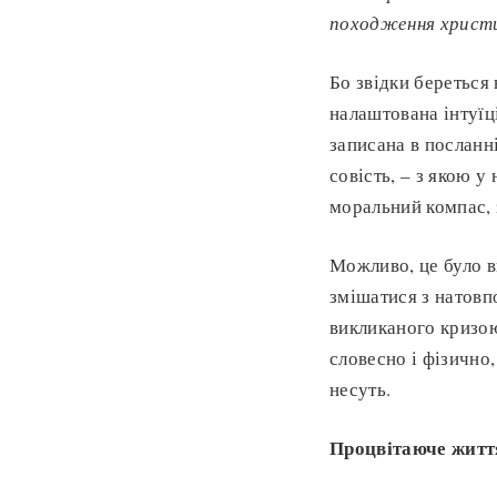
походження христи
Бо звідки береться
налаштована інтуїц
записана в посланн
совість, – з якою 
моральний компас, 
Можливо, це було в
змішатися з натовп
викликаного кризою 
словесно і фізично
несуть.
Процвітаюче житт