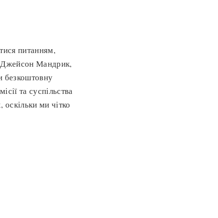
атися питанням,
і. Джейсон Мандрик,
ши безкоштовну
місії та суспільства
, оскільки ми чітко