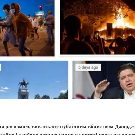
ня расизмом, викликане публічним вбивством Джордж
табне і глибоке розчарування в системі через несправе