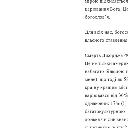
мірою відхиляється
царювання Бога, Ца
богослов’я.
Для всіх нас, богос
власного ставлення
Смерть Джорджа Фло
Це не тільки амери
набагато більшою п
мене), що тоді як 
країну кращим місц
варіювався від 36%
однаковий: 17% (!)
багатокультурною – 
донька чи син знай
супутником життя?