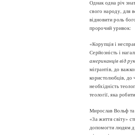
Однак одна річ знат
свого народу, для 
відновити роль бог
пророчий уривок:
«Корупція і неспра
Серйозність і нага
американців від ру
мігрантів, до важк
користолюбців, до 
необхідність теоло
теології, яка роби
Мирослав Вольф та 
«За життя світу» с
допомогти людям ді