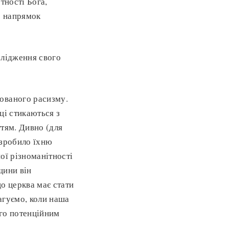
тності Бога,
о напрямок
ослідження свого
ованого расизму.
ці стикаються з
ттям. Дивно (для
 зробило їхню
ої різноманітності
щини він
о церква має стати
еагуємо, коли наша
ого потенційним