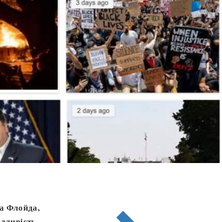
а Флойда,
дливість.