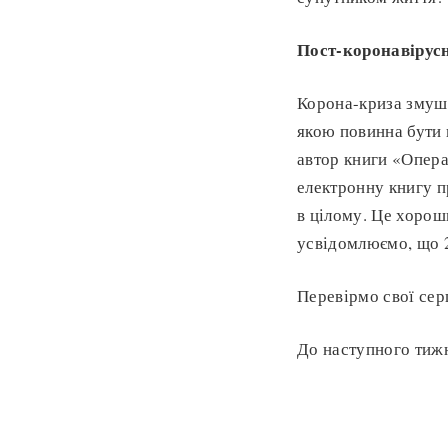
Пост-коронавірус
Корона-криза змушує
якою повинна бути 
автор книги «Опера
електронну книгу пр
в цілому. Це хорош
усвідомлюємо, що 2
Перевірмо свої сер
До наступного тиж