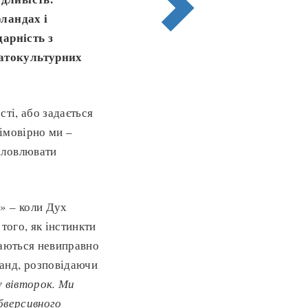
рландах і
дарність з
гатокультурних
ті, або задається
 імовірно ми –
словлювати
» – коли Дух
того, як інстинкти
шаються невиправно
анд, розповідаючи
у вівторок. Ми
бверсивного