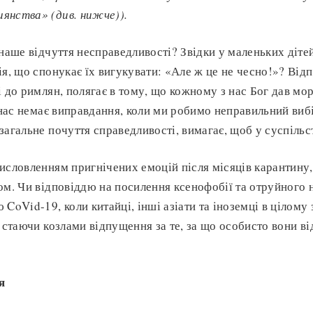
янства» (див. нижче)).
 наше відчуття несправедливості? Звідки у маленьких дітей
ія, що спонукає їх вигукувати: «Але ж це не чесно!»? Відп
і до римлян, полягає в тому, що кожному з нас Бог дав мо
у нас немає виправдання, коли ми робимо неправильний виб
загальне почуття справедливості, вимагає, щоб у суспільст
исловленням пригнічених емоцій після місяців карантину
ом. Чи відповіддю на посилення ксенофобії та отруйного 
CoVid-19, коли китайці, інші азіати та іноземці в цілому
, стаючи козлами відпущення за те, за що особисто вони ві
я