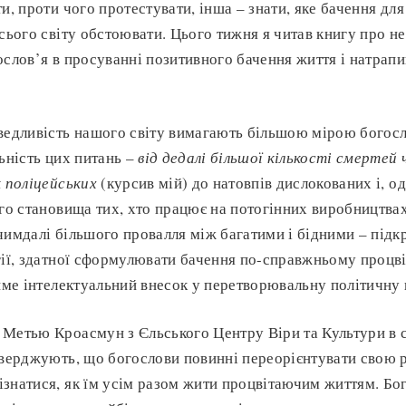
и, проти чого протестувати, інша – знати, яке бачення для
всього світу обстоювати. Цього тижня я читав книгу про н
ослов’я в просуванні позитивного бачення життя і натрапи
ведливість нашого світу вимагають більшою мірою богосло
льність цих питань –
від дедалі більшої кількості смертей
к поліцейських
(курсив мій) до натовпів дислокованих і, о
ого становища тих, хто працює на потогінних виробництвах
чимдалі більшого провалля між багатими і бідними – підк
гії, здатної сформулювати бачення по-справжньому процв
тиме інтелектуальний внесок у перетворювальну політичну
Метью Кроасмун з Єльського Центру Віри та Культури в с
тверджують, що богослови повинні переорієнтувати свою р
знатися, як їм усім разом жити процвітаючим життям. Бо