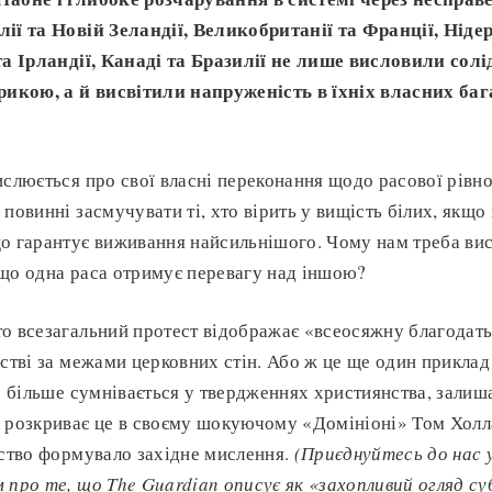
ії та Новій Зеландії, Великобританії та Франції, Ніде
та Ірландії, Канаді та Бразилії не лише висловили солі
кою, а й висвітили напруженість в їхніх власних ба
ислюється про свої власні переконання щодо расової рівнос
повинні засмучувати ті, хто вірить у вищість білих, якщо
що гарантує виживання найсильнішого. Чому нам треба ви
що одна раса отримує перевагу над іншою?
о всезагальний протест відображає «всеосяжну благодать
стві за межами церковних стін. Або ж це ще один приклад 
се більше сумнівається у твердженнях християнства, зали
к розкриває це в своєму шокуючому «Домініоні» Том Холл
нство формувало західне мислення.
(Приєднуйтесь до нас 
 про те, що The Guardian описує як «захопливий огляд су