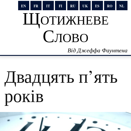
EN
FR
IT
FI
RU
UK
ES
RO
NL
Щотижневе
Слово
Від Джеффа Фаунтена
Двадцять п’ять
років