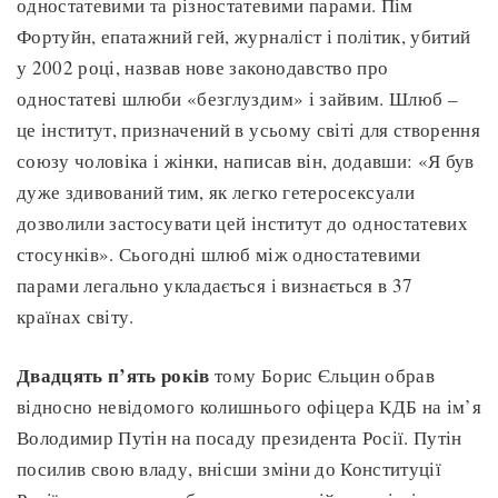
одностатевими та різностатевими парами. Пім
Фортуйн, епатажний гей, журналіст і політик, убитий
у 2002 році, назвав нове законодавство про
одностатеві шлюби «безглуздим» і зайвим. Шлюб –
це інститут, призначений в усьому світі для створення
союзу чоловіка і жінки, написав він, додавши: «Я був
дуже здивований тим, як легко гетеросексуали
дозволили застосувати цей інститут до одностатевих
стосунків». Сьогодні шлюб між одностатевими
парами легально укладається і визнається в 37
країнах світу.
Двадцять п’ять років
тому Борис Єльцин обрав
відносно невідомого колишнього офіцера КДБ на ім’я
Володимир Путін на посаду президента Росії. Путін
посилив свою владу, внісши зміни до Конституції