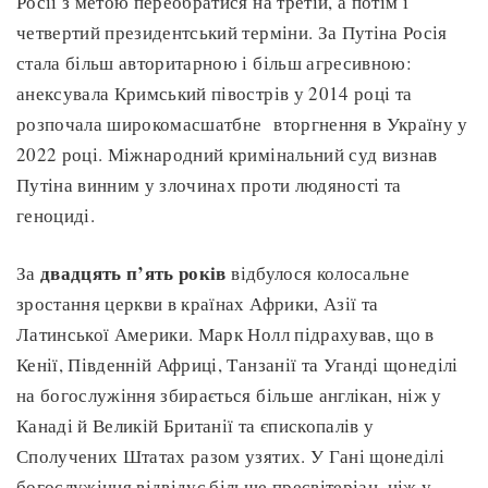
Росії з метою переобратися на третій, а потім і
четвертий президентський терміни. За Путіна Росія
стала більш авторитарною і більш агресивною:
анексувала Кримський півострів у 2014 році та
розпочала широкомасшатбне вторгнення в Україну у
2022 році. Міжнародний кримінальний суд визнав
Путіна винним у злочинах проти людяності та
геноциді.
двадцять п’ять років
За
відбулося колосальне
зростання церкви в країнах Африки, Азії та
Латинської Америки. Марк Нолл підрахував, що в
Кенії, Південній Африці, Танзанії та Уганді щонеділі
на богослужіння збирається більше англікан, ніж у
Канаді й Великій Британії та єпископалів у
Сполучених Штатах разом узятих. У Гані щонеділі
богослужіння відвідує більше пресвітеріан, ніж у