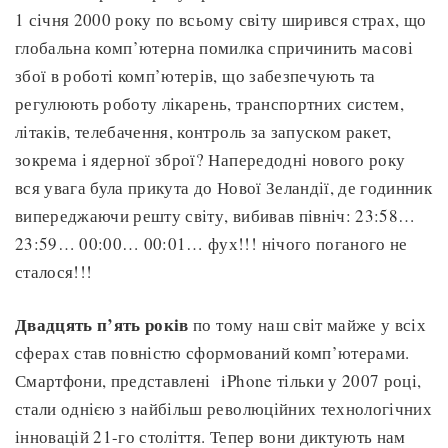
1 січня 2000 року по всьому світу ширився страх, що
глобальна комп’ютерна помилка спричинить масові
збої в роботі комп’ютерів, що забезпечують та
регулюють роботу лікарень, транспортних систем,
літаків, телебачення, контроль за запуском ракет,
зокрема і ядерної зброї? Напередодні нового року
вся увага була прикута до Нової Зеландії, де годинник
випереджаючи решту світу, вибивав північ: 23:58…
23:59… 00:00… 00:01… фух!!! нічого поганого не
сталося!!!
Двадцять п’ять років
по тому наш світ майже у всіх
сферах став повністю сформований комп’ютерами.
Смартфони, представлені iPhone тільки у 2007 році,
стали однією з найбільш революційних технологічних
інновацій 21-го століття. Тепер вони диктують нам