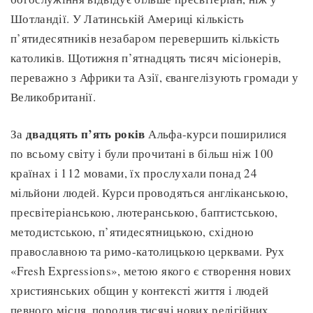
Шотландії. У Латинській Америці кількість
п’ятидесятників незабаром перевершить кількість
католиків. Щотижня п’ятнадцять тисяч місіонерів,
переважно з Африки та Азії, євангелізують громади у
Великобританії.
двадцять п’ять років
За
Альфа-курси поширилися
по всьому світу і були прочитані в більш ніж 100
країнах і 112 мовами, їх прослухали понад 24
мільйони людей. Курси проводяться англіканською,
пресвітеріанською, лютеранською, баптистською,
методистською, п’ятидесятницькою, східною
православною та римо-католицькою церквами. Рух
«Fresh Expressions», метою якого є створення нових
християнських общин у контексті життя і людей
певного місця, породив тисячі нових релігійних