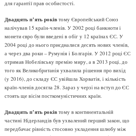
для гарантії прав особистості.
Двадцять п’ять років
тому Європейський Союз
налічував 15 країн-членів. У 2002 році банкноти і
монети євро були введені в обіг у 12 країнах ЄС. У
2004 році до нього приєдналися десять нових членів,
а через два роки – Румунія і Болгарія. У 2012 році ЄС
отримав Нобелівську премію миру, а в 2013 році, до
того як Великобританія ухвалила рішення про вихід
(у 2016), до складу ЄС увійшла Хорватія, і кількість
країн-членів досягла 28. Зараз у черзі на вступ до ЄС
стоять ще вісім посткомуністичних країн.
Двадцять п’ять років
тому в континентальній
частині Нідерландів був ухвалений перший закон, що
передбачає рівність стосовно укладення шлюбу між