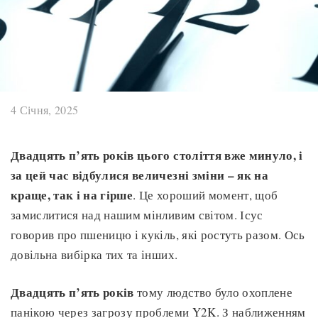
4 Січня, 2025
Двадцять п’ять років цього століття вже минуло, і
за цей час відбулися величезні зміни
– як на
краще, так і на гірше
. Це хороший момент, щоб
замислитися над нашим мінливим світом. Ісус
говорив про пшеницю і кукіль, які ростуть разом. Ось
довільна вибірка тих та інших.
Двадцять п’ять років
тому людство було охоплене
панікою через загрозу проблеми Y2K. З наближенням