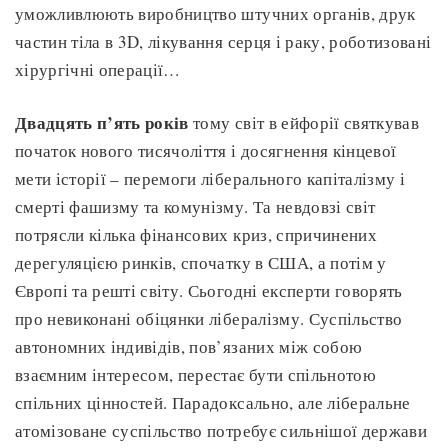
уможливлюють виробництво штучних органів, друк
частин тіла в 3D, лікування серця і раку, роботизовані
хірургічні операції…
Двадцять п’ять років
тому світ в ейфорії святкував
початок нового тисячоліття і досягнення кінцевої
мети історії – перемоги ліберального капіталізму і
смерті фашизму та комунізму. Та невдовзі світ
потрясли кілька фінансових криз, спричинених
дерегуляцією ринків, спочатку в США, а потім у
Європі та решті світу. Сьогодні експерти говорять
про невиконані обіцянки лібералізму. Суспільство
автономних індивідів, пов’язаних між собою
взаємним інтересом, перестає бути спільнотою
спільних цінностей. Парадоксально, але ліберальне
атомізоване суспільство потребує сильнішої держави