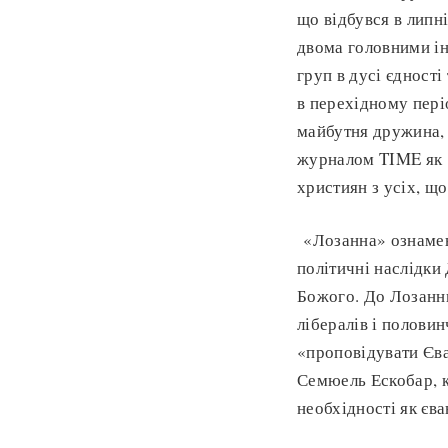
що відбувся в липн
двома головними ін
груп в дусі єдності
в перехідному періо
майбутня дружина, 
журналом TIME як 
християн з усіх, щ
«Лозанна» ознамену
політичні наслідки
Божого. До Лозанни
лібералів і полови
«проповідувати Єва
Семюель Ескобар, к
необхідності як єва