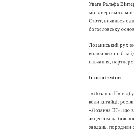
Увага Ральфа Вінте
місіонерського мис
Стотт, виявився од
богословську основ
Лозаннський рух ви
впливових осіб та і
навчання, партнерс
Істотні зміни
«Лозанна II» відбу
коли китайці, росія
«Лозанна III», що 
акцентом на більші
завдань, породили с