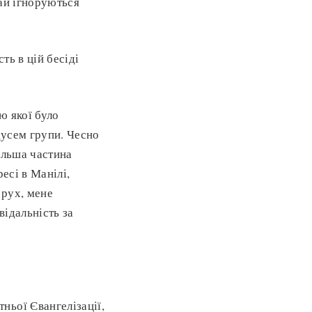
чай ігноруються
ть в цій бесіді
ю якої було
дусем групи. Чесно
Більша частина
есі в Манілі,
 рух, мене
відальність за
ньої Євангелізації,