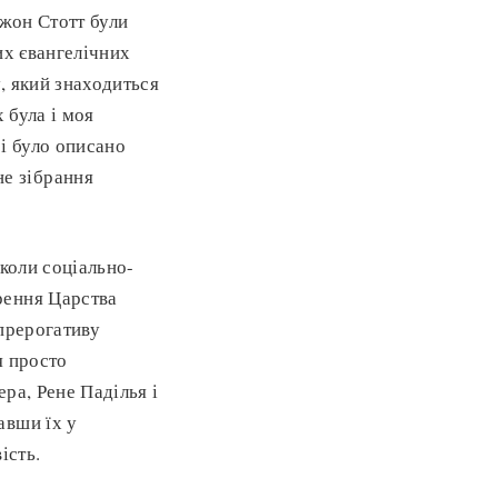
Джон Стотт були
их євангелічних
у, який знаходиться
 була і моя
і було описано
е зібрання
коли соціально-
рення Царства
 прерогативу
я просто
ра, Рене Паділья і
авши їх у
ість.