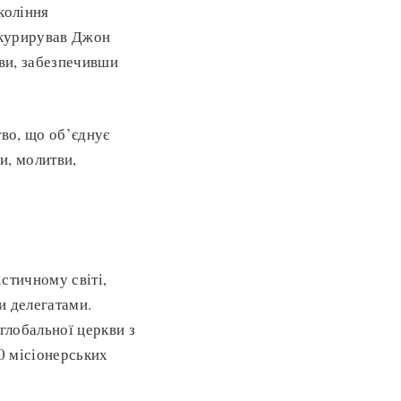
коління
о курирував Джон
кви, забезпечивши
тво, що об’єднує
и, молитви,
стичному світі,
и делегатами.
глобальної церкви з
30 місіонерських