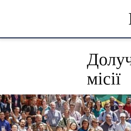
Долуч
місії