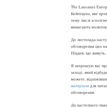
The Lausanne Europ
Кейптауна, яке про
тому числі в політи
вимагають молитовн
До листопада наст
обговорення цих на
Півдня, що живуть,
Я запрошую вас при
заході, який відбу
можете, відповівш
матеріали
для читан
обговорення.
До наступного тиж