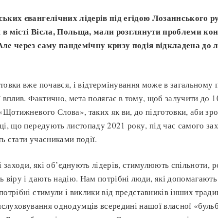
ських євангелічних лідерів під егідою Лозаннського р
 в місті Вісла, Польща, мали розглянути проблеми ко
Але через саму пандемічну кризу подія відкладена до 
товки вже почався, і відтермінування може в загальному
 вплив. Фактично, мета полягає в тому, щоб залучити до 1
 «Щотижневого Слова», таких як ви, до підготовки, аби зро
ці, що передують листопаду 2021 року, під час самого зах
ь стати учасниками події.
ні заходи, які об’єднують лідерів, стимулюють спільноти,
ь віру і дають надію. Нам потрібні люди, які допомагают
потрібні стимули і виклики від представників інших традиц
вислуховування однодумців всередині нашої власної «бул