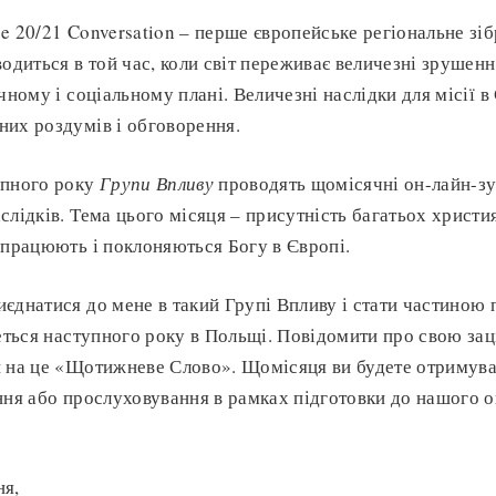
e 20/21 Conversation – перше європейське регіональне зіб
водиться в той час, коли світ переживає величезні зрушенн
чному і соціальному плані. Величезні наслідки для місії в
их роздумів і обговорення.
упного року
Групи Впливу
проводять щомісячні он-лайн-зу
слідків. Тема цього місяця – присутність багатьох христи
 працюють і поклоняються Богу в Європі.
єднатися до мене в такий Групі Впливу і стати частиною
деться наступного року в Польщі. Повідомити про свою зац
и на це «Щотижневе Слово». Щомісяця ви будете отримув
ня або прослуховування в рамках підготовки до нашого о
ня,