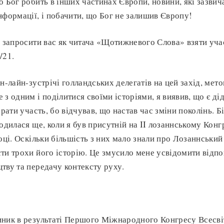
о Бог робить в інших частинах Європи, новини, які зазви
нформації, і побачити, що Бог не залишив Європу!
и запросити вас як читача «Щотижневого Слова» взяти учас
/21.
н-лайн-зустрічі голландських делегатів на цей захід, мето
 з одним і поділитися своїми історіями, я виявив, що є ді
брати участь, бо відчував, що настав час зміни поколінь. 
одилася ще, коли я був присутній на II лозаннському Конгр
оці. Оскільки більшість з них мало знали про Лозаннський
ти трохи його історію. Це змусило мене усвідомити відпо
тву та передачу контексту руху.
ник в результаті Першого Міжнародного Конгресу Всесвіт