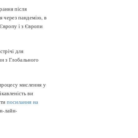
рання після
я через пандемію, в
 Європу і з Європи
стрічі для
ян з Глобального
 процесу мислення у
ікавленість ви
ати
посилання на
н-лайн-