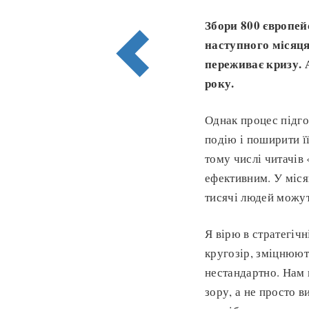
Збори 800 європей
наступного місяця
переживає кризу. 
року.
Однак процес підго
подію і поширити її
тому числі читачів
ефективним. У міся
тисячі людей можут
Я вірю в стратегіч
кругозір, зміцнюют
нестандартно. Нам 
зору, а не просто 