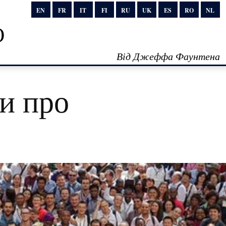
EN
FR
IT
FI
RU
UK
ES
RO
NL
о
Від Джеффа Фаунтена
и про