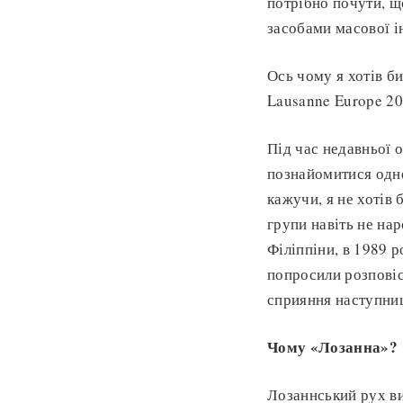
потрібно почути, щ
засобами масової і
Ось чому я хотів б
Lausanne Europe 20
Під час недавньої о
познайомитися одне
кажучи, я не хотів 
групи навіть не нар
Філіппіни, в 1989 р
попросили розповіс
сприяння наступниц
Чому «Лозанна»?
Лозаннський рух ви