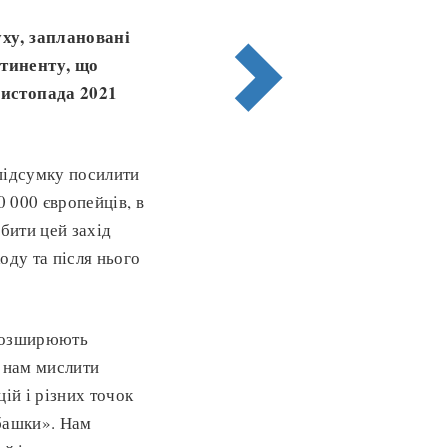
уху, заплановані
нтиненту, що
листопада 2021
 підсумку посилити
0 000 європейців, в
бити цей захід
оду та після нього
 розширюють
ь нам мислити
ій і різних точок
ьбашки». Нам