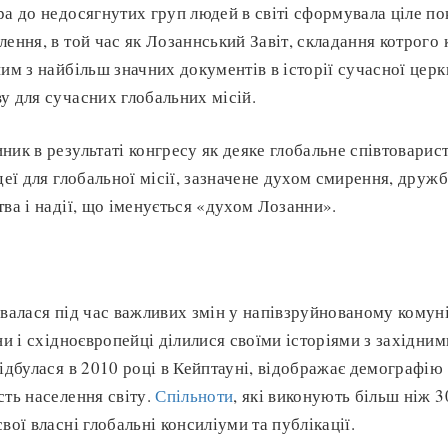
ра до недосягнутих груп людей в світі сформувала ціле по
лення, в той час як Лозаннський Завіт, складання котрог
ним з найбільш значних документів в історії сучасної цер
у для сучасних глобальних місій.
ник в результаті конгресу як деяке глобальне співтоварис
деї для глобальної місії, зазначене духом смирення, дружб
тва і надії, що іменується «духом Лозанни».
валася під час важливих змін у напівзруйнованому комуні
ни і східноєвропейці ділилися своїми історіями з західним
відбулася в 2010 році в Кейптауні, відображає демографію 
сть населення світу.
Спільноти
, які виконують більш ніж 
вої власні глобальні консиліуми та публікації.