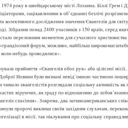
і 1974 року в швейцарському місті Лозанна. Біллі Грем і 
іціаторами, зацікавленими в об’єднанні безлічі розрізнен
 та колективного дослідження значення Євангелія для світ
ді. Зібрання понад 2400 учасників з 150 країн, серед яких
стало переломним моментом для сучасного християнства 
«грандіозний форум, можливо, найбільш широкомасштабн
о коли-небудь проводилися».
вала прийняття «Євангелія обох рук» або цілісної місії, 
 Доброї Новини були визнані невід’ємною частиною поши
 чимало євангелістів розглядали соціальну активність як
нчастих віруючих, як зраду по відношенню до зобов’язанн
нгеліє спасіння». Зокрема, два латиноамериканських спіке
инули пророчі виклики своїм західним слухачам, перекон
нгелізації в місії, так піклування про соціальну справедлив