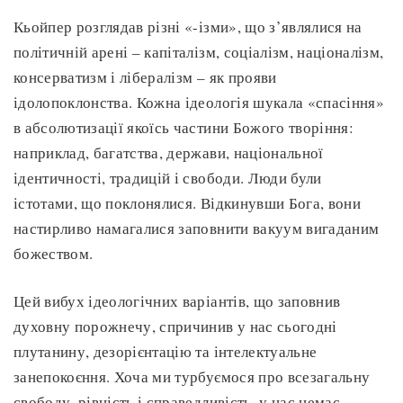
Кьойпер розглядав різні «-ізми», що з’являлися на
політичній арені – капіталізм, соціалізм, націоналізм,
консерватизм і лібералізм – як прояви
ідолопоклонства. Кожна ідеологія шукала «спасіння»
в абсолютизації якоїсь частини Божого творіння:
наприклад, багатства, держави, національної
ідентичності, традицій і свободи. Люди були
істотами, що поклонялися. Відкинувши Бога, вони
настирливо намагалися заповнити вакуум вигаданим
божеством.
Цей вибух ідеологічних варіантів, що заповнив
духовну порожнечу, спричинив у нас сьогодні
плутанину, дезорієнтацію та інтелектуальне
занепокоєння. Хоча ми турбуємося про всезагальну
свободу, рівність і справедливість, у нас немає