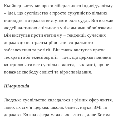
Кьойпер виступав проти ліберального індивідуалізму
– ідеї, що суспільство є просто сукупністю вільних
індивідів, а держава виступає в ролі судді. Він вважав
людей частиною спільнот з унікальними обов’язками.
Він виступав проти етатизму – тенденції сучасних
держав до централізації освіти, соціального
забезпечення та релігії. Він також виступав проти
теократії або еклезіократії – ідеї, що церква повинна
контролювати все суспільне життя, – як такої, що не
поважає свободу совісті та віросповідання.
Піларизація
Людське суспільство складалося з різних сфер життя,
таких як сім’я, церква, школа, бізнес, наука, ЗМІ та
держава. Кожна сфера мала своє власне, дане Богом