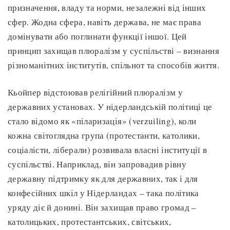
призначення, владу та норми, незалежні від інших
сфер. Жодна сфера, навіть держава, не має права
домінувати або поглинати функції іншої. Цей
принцип захищав плюралізм у суспільстві – визнання
різноманітних інститутів, спільнот та способів життя.
Кьойпер відстоював релігійний плюралізм у
державних установах. У нідерландській політиці це
стало відомо як «піларизація» (verzuiling), коли
кожна світоглядна група (протестанти, католики,
соціалісти, ліберали) розвивала власні інституції в
суспільстві. Наприклад, він запровадив рівну
державну підтримку як для державних, так і для
конфесійних шкіл у Нідерландах – така політика
уряду діє й донині. Він захищав право громад –
католицьких, протестантських, світських,