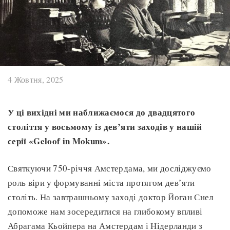
4 Жовтня, 2025
У ці вихідні ми наближаємося до двадцятого
століття у восьмому із дев’яти заходів у нашій
серії «Geloof in Mokum».
Святкуючи 750-річчя Амстердама, ми досліджуємо
роль віри у формуванні міста протягом дев’яти
століть. На завтрашньому заході доктор Йоган Снел
допоможе нам зосередитися на глибокому впливі
Абрагама Кьойпера на Амстердам і Нідерланди з