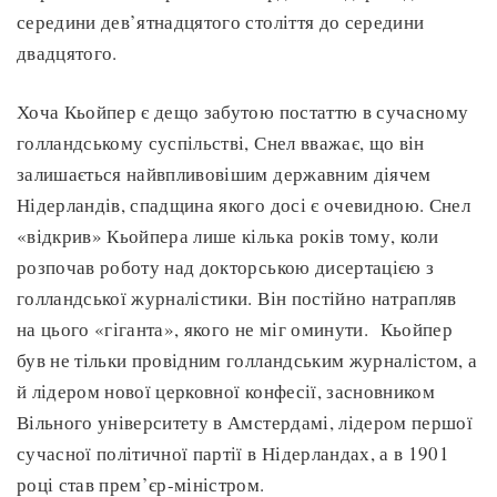
середини дев’ятнадцятого століття до середини
двадцятого.
Хоча Кьойпер є дещо забутою постаттю в сучасному
голландському суспільстві, Снел вважає, що він
залишається найвпливовішим державним діячем
Нідерландів, спадщина якого досі є очевидною. Снел
«відкрив» Кьойпера лише кілька років тому, коли
розпочав роботу над докторською дисертацією з
голландської журналістики. Він постійно натрапляв
на цього «гіганта», якого не міг оминути. Кьойпер
був не тільки провідним голландським журналістом, а
й лідером нової церковної конфесії, засновником
Вільного університету в Амстердамі, лідером першої
сучасної політичної партії в Нідерландах, а в 1901
році став прем’єр-міністром.