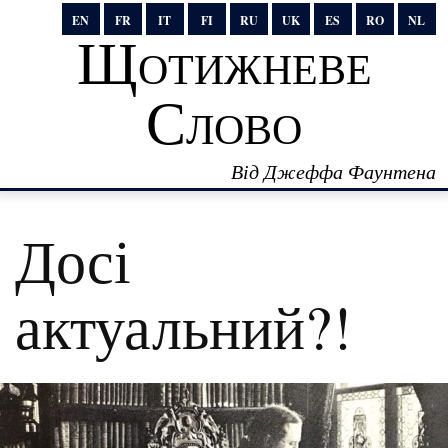
EN
FR
IT
FI
RU
UK
ES
RO
NL
Щотижневе
Слово
Від Джеффа Фаунтена
Досі
актуальний?!