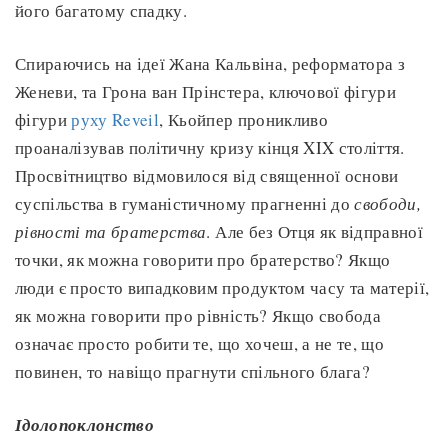
його багатому спадку.
Спираючись на ідеї Жана Кальвіна, реформатора з
Женеви, та Грона ван Прінстера, ключової фігури
фігури
руху Reveil
, Кьойпер проникливо
проаналізував політичну кризу кінця XIX століття.
Просвітництво відмовилося від священної основи
суспільства в гуманістичному прагненні до
свободи,
рівності та братерства
. Але без Отця як відправної
точки, як можна говорити про братерство? Якщо
люди є просто випадковим продуктом часу та матерії,
як можна говорити про рівність? Якщо свобода
означає просто робити те, що хочеш, а не те, що
повинен, то навіщо прагнути спільного блага?
Ідолопоклонство