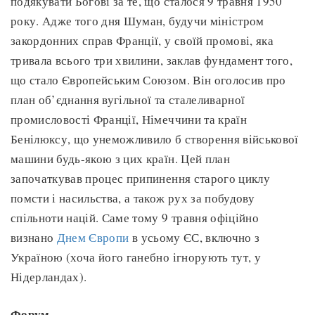
подякувати Богові за те, що сталося 9 травня 1950
року. Адже того дня Шуман, будучи міністром
закордонних справ Франції, у своїй промові, яка
тривала всього три хвилини, заклав фундамент того,
що стало Європейським Союзом. Він оголосив про
план об’єднання вугільної та сталеливарної
промисловості Франції, Німеччини та країн
Бенілюксу, що унеможливило б створення військової
машини будь-якою з цих країн. Цей план
започаткував процес припинення старого циклу
помсти і насильства, а також рух за побудову
спільноти націй. Саме тому 9 травня офіційно
визнано
Днем Європи
в усьому ЄС, включно з
Україною (хоча його ганебно ігнорують тут, у
Нідерландах).
Форум