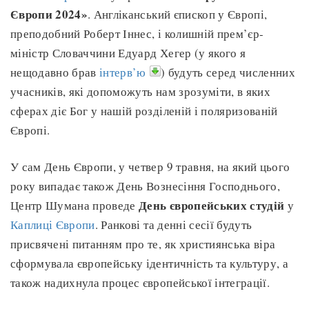
Європи 2024»
. Англіканський єпископ у Європі,
преподобний Роберт Іннес, і колишній прем’єр-
міністр Словаччини Едуард Хегер (у якого я
нещодавно брав
інтерв’ю
) будуть серед численних
учасників, які допоможуть нам зрозуміти, в яких
сферах діє Бог у нашій розділеній і поляризованій
Європі.
У сам День Європи, у четвер 9 травня, на який цього
року випадає також День Вознесіння Господнього,
День європейських студій
Центр Шумана проведе
у
Каплиці Європи
. Ранкові та денні сесії будуть
присвячені питанням про те, як християнська віра
сформувала європейську ідентичність та культуру, а
також надихнула процес європейської інтеграції.