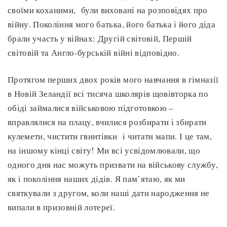
своїми коханими, були виховані на розповідях про
війну. Покоління мого батька, його батька і його діда
брали участь у війнах: Другій світовій, Першій
світовій та Англо-бурській війні відповідно.
Протягом перших двох років мого навчання в гімназії
в Новій Зеландії всі тисяча школярів щовівторка по
обіді займалися військовою підготовкою –
вправлялися на плацу, вчилися розбирати і збирати
кулемети, чистити гвинтівки і читати мапи. І це там,
на іншому кінці світу! Ми всі усвідомлювали, що
одного дня нас можуть призвати на військову службу,
як і покоління наших дідів. Я пам’ятаю, як ми
святкували з другом, коли наші дати народження не
випали в призовній лотереї.