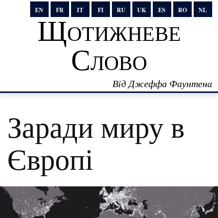
EN
FR
IT
FI
RU
UK
ES
RO
NL
Щотижневе
Слово
Від Джеффа Фаунтена
Заради миру в
Європі