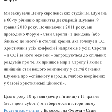
Ми заснували Центр європейських студій ім. Шумана
в 60-ту річницю прийняття Декларації Шумана, 9
травня 2010 року. Починаючи з 2011 року, ми
проводимо Форум «Стан Європи» в цей день (або
близько до нього) в столиці країни, яка головує в ЄС.
Християни з усіх конфесій і напрямків з усієї Європи
– в ЄС і за його межами – запрошуються до спільних
роздумів про те, як прийшов мир в Європу і яким є
нинішній стан нашого континенту у світлі бачення
Шумана про «спільноту народів, глибоко вкорінених
у базові християнські цінності».
Цього року 10 травня (вечір п’ятниці) і 11 травня
(весь день суботи) ми зберемося в історичному
Форум «Стан
Костелі кармелітів
у Брюсселі на