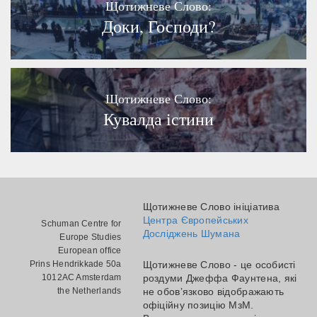
Щотижневе Слово:
Доки, Господи?
Щотижневе Слово:
Кувалда істини
Щотижневе Слово ініціатива
Центра Європейських
Schuman Centre for
Досліджень Шумана
Europe Studies
European office
Prins Hendrikkade 50a
Щотижневе Слово - це особисті
1012AC Amsterdam
роздуми Джеффа Фаунтена, які
the Netherlands
не обов’язково відображають
офіційну позицію МзМ.