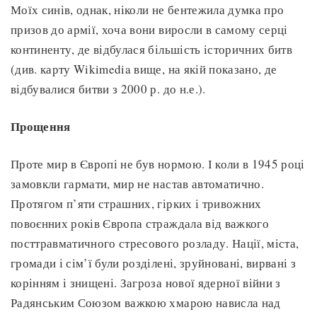
Моїх синів, однак, ніколи не бентежила думка про
призов до армії, хоча вони виросли в самому серці
континенту, де відбулася більшість історичних битв
(див. карту Wikimedia вище, на якій показано, де
відбувалися битви з 2000 р. до н.е.).
Прощення
Проте мир в Європі не був нормою. І коли в 1945 році
замовкли гармати, мир не настав автоматично.
Протягом п’яти страшних, гірких і тривожних
повоєнних років Європа страждала від важкого
посттравматичного стресового розладу. Нації, міста,
громади і сім’ї були розділені, зруйновані, вирвані з
корінням і знищені. Загроза нової ядерної війни з
Радянським Союзом важкою хмарою нависла над