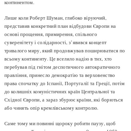
континентом.
Лише коли Роберт Шуман, глибоко віруючий,
представив конкретний план відбудови Європи на
основі прощення, примирення, спільного
суверенітету і солідарності, з’явився концепт
тривалого миру, який продовжував поширюватися по
всьому континенту. Це вселило надію в тих, хто
перебував під гнітом деспотичного автократичного
правління, принесло демократію та верховенство
права спочатку до Іспанії, Португалії та Греції, потім
до колишніх комуністичних країн Центральної та
Східної Європи, а зараз збурює країни, які борються
або чинять опір кремлівському контролю.
Саме тому ми повинні щороку робити паузу, щоб