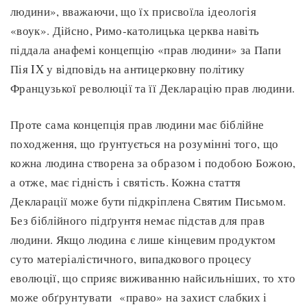
людини», вважаючи, що їх присвоїла ідеологія
«воук». Дійсно, Римо-католицька церква навіть
піддала анафемі концепцію «прав людини» за Папи
Пія IX у відповідь на антицерковну політику
Французької революції та її Декларацію прав людини.
Проте сама концепція прав людини має біблійне
походження, що ґрунтується на розумінні того, що
кожна людина створена за образом і подобою Божою,
а отже, має гідність і святість. Кожна стаття
Декларації може бути підкріплена Святим Письмом.
Без біблійного підґрунтя немає підстав для прав
людини. Якщо людина є лише кінцевим продуктом
суто матеріалістичного, випадкового процесу
еволюції, що сприяє виживанню найсильніших, то хто
може обґрунтувати «право» на захист слабких і