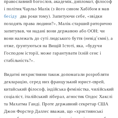
православний богослов, академік, дипломат, філософ
і політик Чарльз Малік (з його сином Хабібом я мав
бесіду
два роки тому). Запитуючи себе, «звідки
походять права людини?», Малік-старший риторично
запитував, чи надані вони державою або ООН; чи
вони належать до суті людського буття (невід’ємні), а
отже, ґрунтуються на Вищій Істоті, яка, «будучи
Господом історії, може гарантувати їхній сенс і
стабільність?».
Видатні нехристияни також допомагали розробляти
декларацію, серед них французький юрист-єврей,
китайський філософ, індійська феміністка, чилійський
соціаліст, італійський ліберал, агностик Олдос Хакслі
та Махатма Ганді. Проте державний секретар США
Джон Форстер Даллес вважав, що «християнські