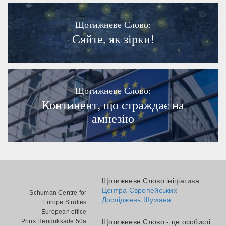
Щотижневе Слово:
Сяйте, як зірки!
Щотижневе Слово:
Континент, що страждає на
амнезію
Щотижневе Слово ініціатива
Центра Європейських
Schuman Centre for
Досліджень Шумана
Europe Studies
European office
Prins Hendrikkade 50a
Щотижневе Слово - це особисті