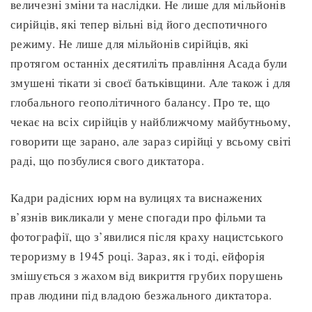
величезні зміни та наслідки. Не лише для мільйонів
сирійців, які тепер вільні від його деспотичного
режиму. Не лише для мільйонів сирійців, які
протягом останніх десятиліть правління Асада були
змушені тікати зі своєї батьківщини. Але також і для
глобального геополітичного балансу. Про те, що
чекає на всіх сирійців у найближчому майбутньому,
говорити ще зарано, але зараз сирійці у всьому світі
раді, що позбулися свого диктатора.
Кадри радісних юрм на вулицях та виснажених
в’язнів викликали у мене спогади про фільми та
фотографії, що з’явилися після краху нацистського
тероризму в 1945 році. Зараз, як і тоді, ейфорія
змішується з жахом від викриття грубих порушень
прав людини під владою безжального диктатора.