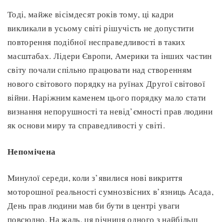
Тоді, майже вісімдесят років тому, ці кадри
викликали в усьому світі рішучість не допустити
повторення подібної несправедливості в таких
масштабах. Лідери Європи, Америки та інших частин
світу почали спільно працювати над створенням
нового світового порядку на руїнах Другої світової
війни. Наріжним каменем цього порядку мало стати
визнання непорушності та невід’ємності прав людини
як основи миру та справедливості у світі.
Непомічена
Минулої середи, коли з’явилися нові викриття
моторошної реальності сумнозвісних в’язниць Асада,
День прав людини мав би бути в центрі уваги
повсюдно. На жаль, ця річниця одного з найбільш