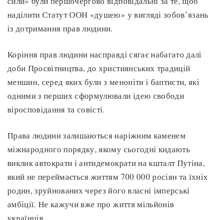
сили» були першочергово відповідальні за те, щоб
наділити Статут ООН «душею» у вигляді зобов’язань
із дотримання прав людини.
Коріння прав людини насправді сягає набагато далі
доби Просвітництва, до християнських традицій
меншин, серед яких були з меноніти і баптисти, які
одними з перших сформулювали ідею свободи
віросповідання та совісті.
Права людини залишаються наріжним каменем
міжнародного порядку, якому сьогодні кидають
виклик автократи і антидемократи на кшталт Путіна,
який не переймається життям 700 000 росіян та їхніх
родин, зруйнованих через його власні імперські
амбіції. Не кажучи вже про життя мільйонів
українців.