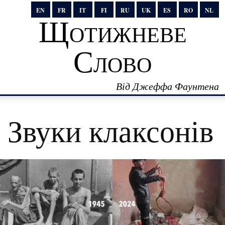
EN
FR
IT
FI
RU
UK
ES
RO
NL
Щотижневе
Слово
Від Джеффа Фаунтена
Звуки клаксонів