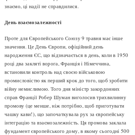
знаємо, ці надії не справдилися.
День взаємозалежності
Проте для Європейського Союзу 9 травня має інше
значення. Це День Європи, офіційний день
народження ЄС, що відзначається в день, коли в 1950
році два закляті ворога, Франція і Німеччина,
встановили контроль над своєю військовою
промисловістю як перший крок до того, щоб зробити
війну немислимою. Того дня міністр закордонних
справ Франції Робер Шуман виголосив трихвилинну
промову (це менше, ніж потрібно, щоб приготувати
чашку кави!), що започаткувала рух за європейську
інтеграцію та взаємозалежність. Ця промова заклала
фундамент європейського дому, в якому сьогодні 500