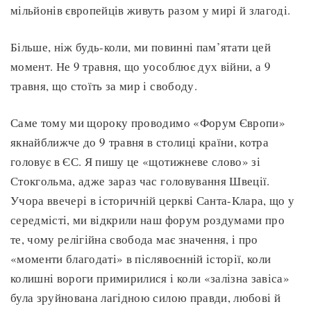
мільйонів європейців живуть разом у мирі й злагоді.
Більше, ніж будь-коли, ми повинні пам’ятати цей
момент. Не 9 травня, що уособлює дух війни, а 9
травня, що стоїть за мир і свободу.
Саме тому ми щороку проводимо «Форум Європи»
якнайближче до 9 травня в столиці країни, котра
головує в ЄС. Я пишу це «щотижневе слово» зі
Стокгольма, адже зараз час головування Швеції.
Учора ввечері в історичній церкві Санта-Клара, що у
середмісті, ми відкрили наш форум роздумами про
те, чому релігійна свобода має значення, і про
«моменти благодаті» в післявоєнній історії, коли
колишні вороги примирилися і коли «залізна завіса»
була зруйнована лагідною силою правди, любові й