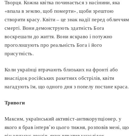
Творця. Кожна квітка починається з насінини, яка
«впала в землю, щоб померти», щоби зрештою
створити красу. Квіти – це знак надії перед обличчям
смерті. Вони демонструють здатність Бога
воскрешати до життя. Вони яскраво і потужно
проголошують про реальність Бога і його
присутність.
Коли українці втрачають близьких на фронті або
внаслідок російських ракетних обстрілів, квіти
нагадують їм, що одного дня з попелу постане краса.
Тривоги
Максим, український активіст-антикорупціонер, у
якого я брав інтерв’ю цього тижня, розповів мені, що
він оплакує друзів, яких втратив унаслідок