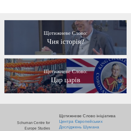
Щотижневе Слово:
Чия історія?
Щотижневе Слово:
Цар царів
Щотижневе Слово ініціатива
Центра Європейських
Schuman Centre for
Досліджень Шумана
Europe Studies