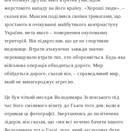
жорстокого нападу на його країну. «Хороші люди», –
сказав він. Максим поділився своїми тривогами, що
зростають в очікуванні майбутнього контрнаступу
України, мета якого – повернення окупованих
територій. Він підкреслив, що це не спортивне
видовище. Втрати атакуючих завжди значно
перевищували втрати тих, хто обороняється. Будь-яка
військова операція обходиться дорого. Мир
обійдеться дорого, сказав він, – справедливий мир,
який не винагороджує агресію.
Це був чіткий меседж Володимира Зеленського під
час його сміливого візиту до Гааги того дня, коли я
отримав ці фотографії. Звертаючись до політичних
лідерів, він сказав, що «ми всі хочемо бачити іншого
Володимира тут у Гаазі, того, який заслуговує бути