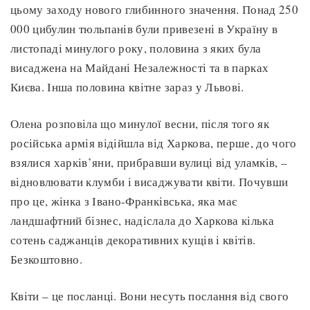
цьому заходу нового глибинного значення. Понад 250
000 цибулин тюльпанів були привезені в Україну в
листопаді минулого року, половина з яких була
висаджена на Майдані Незалежності та в парках
Києва. Інша половина квітне зараз у Львові.
Олена розповіла що минулої весни, після того як
російська армія відійшла від Харкова, перше, до чого
взялися харків’яни, прибравши вулиці від уламків, –
відновлювати клумби і висаджувати квіти. Почувши
про це, жінка з Івано-Франківська, яка має
ландшафтний бізнес, надіслала до Харкова кілька
сотень саджанців декоративних кущів і квітів.
Безкоштовно.
Квіти – це посланці. Вони несуть послання від свого