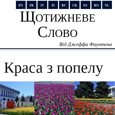
EN
FR
IT
FI
RU
UK
ES
RO
NL
Щотижневе
Слово
Від Джеффа Фаунтена
Краса з попелу