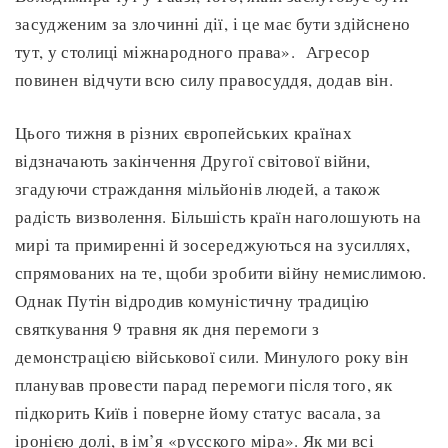
засудженим за злочинні дії, і це має бути здійснено
тут, у столиці міжнародного права». Агресор
повинен відчути всю силу правосуддя, додав він.
Цього тижня в різних європейських країнах
відзначають закінчення Другої світової війни,
згадуючи страждання мільйонів людей, а також
радість визволення. Більшість країн наголошують на
мирі та примиренні й зосереджуються на зусиллях,
спрямованих на те, щоби зробити війну немислимою.
Однак Путін відродив комуністичну традицію
святкування 9 травня як дня перемоги з
демонстрацією військової сили. Минулого року він
планував провести парад перемоги після того, як
підкорить Київ і поверне йому статус васала, за
іронією долі, в ім’я «русского міра». Як ми всі