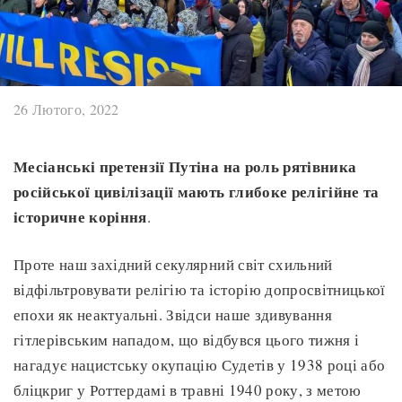
26 Лютого, 2022
Месіанські претензії Путіна на роль рятівника
російської цивілізації мають глибоке релігійне та
історичне коріння
.
Проте наш західний секулярний світ схильний
відфільтровувати релігію та історію допросвітницької
епохи як неактуальні. Звідси наше здивування
гітлерівським нападом, що відбувся цього тижня і
нагадує нацистську окупацію Судетів у 1938 році або
бліцкриг у Роттердамі в травні 1940 року, з метою