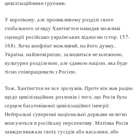
цивілізаційними групами.
У короткому, але проникливому розділі свого
глобального огляду Хантінгтон накидав можливі
сценарії російсько-українських відносин (стор. 157-
168). Хоча конфлікт можливий, на його думку,
Україна, найімовірніше, залишиться незалежною,
культурно розділеною, але єдиною нацією, яка буде
тісно співпрацювати з Росією.
Тож, Хантінгтон не все зрозумів. Проте він мав рацію
щодо цивілізаційних розломів і того, що Росія була
серцем багатовікової цивілізаційної імперії.
Нейтральні суверенні національні держави нелегко
вписуються в російську перспективу. Матінка Росія
завжди вважала своїх сусідів або васалами, або