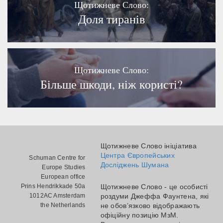
Щотижневе Слово:
Доля тиранів
Щотижневе Слово:
Більше шкоди, ніж користі?
Щотижневе Слово ініціатива
Центра Європейських
Schuman Centre for
Досліджень Шумана
Europe Studies
European office
Prins Hendrikkade 50a
Щотижневе Слово - це особисті
1012AC Amsterdam
роздуми Джеффа Фаунтена, які
the Netherlands
не обов’язково відображають
офіційну позицію МзМ.