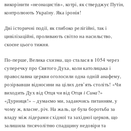
викорінити «неонацистів», котрі, як стверджує Путін,
контролюють Україну. Яка іронія!
Дві історичні події, як глибоко релігійні, так і
цивілізаційні, проливають світло на насильство,
скоєне цього тижня.
По-перше, Велика схизма, що сталася в 1054 через
суперечку про Святого Духа, коли католицька і
православна церкви оголосили одна одній анафему,
розірвавши відносини на цілих дев’ять століть! «Чи
виходить Дух від Отця чи від Отця
і Сина
?»
«Дурниця!» – думаємо ми, задаючись питанням, у
чому ж, власне, річ. На жаль, це була боротьба за
владу між лідерами східної та західної церков, що
залишила тисячолітню спадщину недовіри та