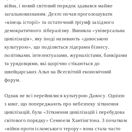
війна, і новий світовий порядок здавався майже
загальновизнаним. Дехто почав проголошувати
«кінець історії» та остаточний тріумф західного
демократичного лібералізму. Виникла «універсальна
цивілізація», яку іноді називають «давоською
культурою», що поділяється лідерами бізнесу,
політиками, інтелектуалами, журналістами, банкірами
та урядовцями, які щорічно стікаються до
швейцарських Альп на Всесвітній економічний
форум.
Однак не всі перейнялися культурою Давосу. Однією
з книг, що попереджають про небезпеку зіткнення
цивілізацій, була «Зіткнення цивілізацій і перебудова
світового порядку» Семюеля Хантінгтона. З початком
«війни проти ісламського терору» вона стала часто