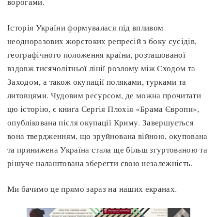
ворогами.
Історія України формувалася під впливом
неодноразових жорстоких репресій з боку сусідів,
географічного положення країни, розташованої
вздовж тисячолітньої лінії розлому між Сходом та
Заходом, а також окупації поляками, турками та
литовцями. Чудовим ресурсом, де можна прочитати
цю історію, є книга Сергія Плохія «Брама Європи»,
опублікована після окупації Криму. Завершується
вона твердженням, що зруйнована війною, окупована
та принижена Україна стала ще більш згуртованою та
рішуче налаштована зберегти свою незалежність.
Ми бачимо це прямо зараз на наших екранах.