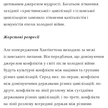
цитованим джерелом мудрості. Багатьом зіткнення
західної «християнської» цивілізації з ісламської
цивілізацією замінило зіткнення капіталістів і
комуністів епохи холодної війни.
Жорстокі репресії
Але попередження Хантінгтона виходило за межі
ісламського питання. Він передбачав, що домінуючим
джерелом конфліктів у світі після холодної війни
будуть культурні конфлікти між націями та групами
різних цивілізацій. Серед них: по-перше, конфлікти
між домінуючими державами різних цивілізацій; по-
друге, конфлікти на лінії розлому між сусідніми
державами різних цивілізацій; і по-третє, конфлікти
на лінії розлому всередині держав між різними