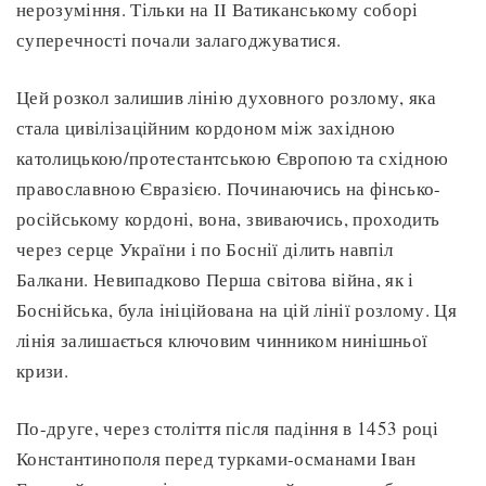
нерозуміння. Тільки на ІІ Ватиканському соборі
суперечності почали залагоджуватися.
Цей розкол залишив лінію духовного розлому, яка
стала цивілізаційним кордоном між західною
католицькою/протестантською Європою та східною
православною Євразією. Починаючись на фінсько-
російському кордоні, вона, звиваючись, проходить
через серце України і по Боснії ділить навпіл
Балкани. Невипадково Перша світова війна, як і
Боснійська, була ініційована на цій лінії розлому. Ця
лінія залишається ключовим чинником нинішньої
кризи.
По-друге, через століття після падіння в 1453 році
Константинополя перед турками-османами Іван