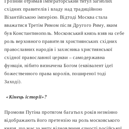
Грозний отримав імператорський титул загиблих
східних правителів і владу над традиційною
Візантійською імперією. Відтоді Москва стала
вважатися Третім Римом після Другого Риму, яким
був Константинополь. Московський князь взяв на себе
роль верховного правителя християнських східних
православних народів і захисника християнської
східної православної церкви – самодержавна
функція, нібито визначена Богом (еквівалент ідеї
божественного права королів, поширеної тоді
Заході).
«Кінець історії»?
Промови Путіна протягом багатьох років незмінно
відображають його претензію на роль московського
князя, що має за мету відновлення єдності російської