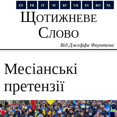
EN
FR
IT
FI
RU
UK
ES
RO
NL
Щотижневе
Слово
Від Джеффа Фаунтена
Месіанські
претензії