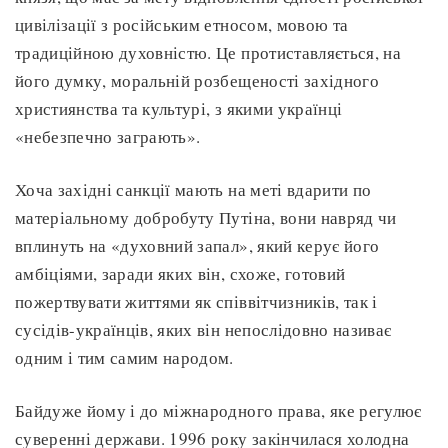
цивілізації з російським етносом, мовою та
традиційною духовністю. Це протиставляється, на
його думку, моральній розбещеності західного
християнства та культурі, з якими українці
«небезпечно заграють».
Хоча західні санкції мають на меті вдарити по
матеріальному добробуту Путіна, вони навряд чи
вплинуть на «духовний запал», який керує його
амбіціями, заради яких він, схоже, готовий
пожертвувати життями як співвітчизників, так і
сусідів-українців, яких він непослідовно називає
одним і тим самим народом.
Байдуже йому і до міжнародного права, яке регулює
суверенні держави. 1996 року закінчилася холодна