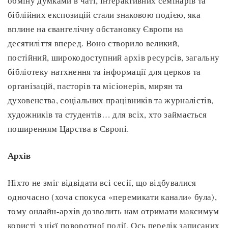
обміну думками в чаті, інтерактивних семінарів та
біблійних експозицій стали знаковою подією, яка
вплине на євангелічну обстановку Європи на
десятиліття вперед. Воно створило великий,
постійний, широкодоступний архів ресурсів, загальну
бібліотеку натхнення та інформації для церков та
організацій, пасторів та місіонерів, мирян та
духовенства, соціальних працівників та журналістів,
художників та студентів… для всіх, хто займається
поширенням Царства в Європі.
Архів
Ніхто не зміг відвідати всі сесії, що відбувалися
одночасно (хоча спокуса «перемикати канали» була),
тому онлайн-архів дозволить нам отримати максимум
користі з цієї поворотної події. Ось перелік записаних