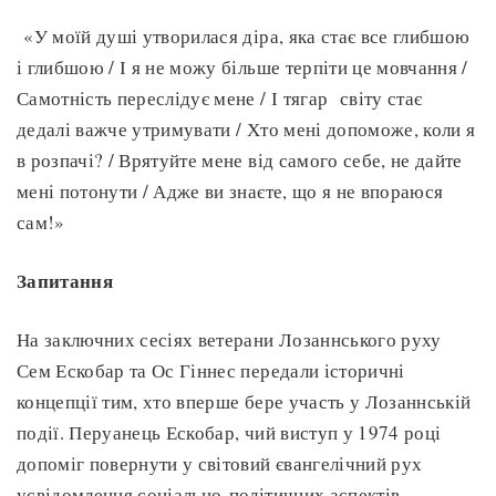
«У моїй душі утворилася діра, яка стає все глибшою
і глибшою / І я не можу більше терпіти це мовчання /
Самотність переслідує мене / І тягар світу стає
дедалі важче утримувати / Хто мені допоможе, коли я
в розпачі? / Врятуйте мене від самого себе, не дайте
мені потонути / Адже ви знаєте, що я не впораюся
сам!»
Запитання
На заключних сесіях ветерани Лозаннського руху
Сем Ескобар та Ос Гіннес передали історичні
концепції тим, хто вперше бере участь у Лозаннській
події. Перуанець Ескобар, чий виступ у 1974 році
допоміг повернути у світовий євангелічний рух
усвідомлення соціально-політичних аспектів