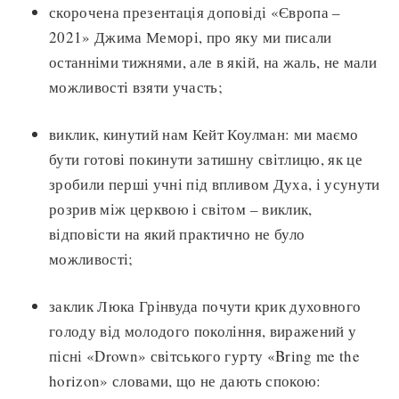
скорочена презентація доповіді «Європа –
2021» Джима Меморі, про яку ми писали
останніми тижнями, але в якій, на жаль, не мали
можливості взяти участь;
виклик, кинутий нам Кейт Коулман: ми маємо
бути готові покинути затишну світлицю, як це
зробили перші учні під впливом Духа, і усунути
розрив між церквою і світом – виклик,
відповісти на який практично не було
можливості;
заклик Люка Грінвуда почути крик духовного
голоду від молодого покоління, виражений у
пісні «Drown» світського гурту «Bring me the
horizon» словами, що не дають спокою: