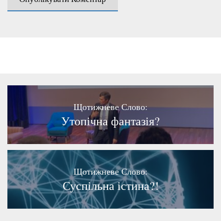
Щотижневе Слово:
Утопічна фантазія?
Щотижневе Слово:
Суспільна істина?!