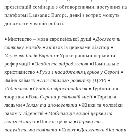
презентацій семінарів з обговореннями, доступних на
платформі Lausanne Europe, деякі з котрих можуть
допомогти у вашій роботі:
•
Мистецтво – мова європейської душі
• Досягаючи
світську молодь •
Зв’язок із церквами діаспор
•
Усунення богів Європи •
Уроки ранньої церкви та
реформації
• Особисте відродження •
Номінальне
християнство
• Рухи з насадження церков у Європі •
Зміна клімату
• Цілі сталого розвитку (ЦУР) •
Лідерство • Свобода віросповідання •
Турбота про
творіння
• Роль Європи у світовій місії •
Торгівля
людьми
• Іслам та апологетика •
Жінки та чоловіки
разом у лідерстві
• Мобілізація вашої церкви на
євангелізацію •
Проста церква
• Церква та
популістська політика •
Спорт
•
Досягаючи діаспори