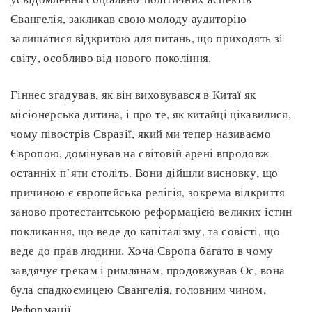
Євангелія, закликав свою молоду аудиторію
залишатися відкритою для питань, що приходять зі
світу, особливо від нового покоління.
Гіннес згадував, як він виховувався в Китаї як
місіонерська дитина, і про те, як китайці цікавилися,
чому півострів Євразії, який ми тепер називаємо
Європою, домінував на світовій арені впродовж
останніх п’яти століть. Вони дійшли висновку, що
причиною є європейська релігія, зокрема відкриття
заново протестантською реформацією великих істин
покликання, що веде до капіталізму, та совісті, що
веде до прав людини. Хоча Європа багато в чому
завдячує грекам і римлянам, продовжував Ос, вона
була спадкоємицею Євангелія, головним чином,
Реформації.