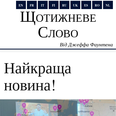
EN
FR
IT
FI
RU
UK
ES
RO
NL
Щотижневе
Слово
Від Джеффа Фаунтена
Найкраща
новина!