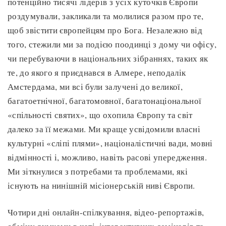
потенційно тисячі лідерів з усіх куточків Європи
роздумували, закликали та молилися разом про те,
щоб звістити європейцям про Бога. Незалежно від
того, стежили ми за подією поодинці з дому чи офісу,
чи перебуваючи в національних зібраннях, таких як
те, до якого я приєднався в Алмере, неподалік
Амстердама, ми всі були залучені до великої,
багатоетнічної, багатомовної, багатонаціональної
«спільності святих», що охопила Європу та світ
далеко за її межами. Ми краще усвідомили власні
культурні «сліпі плями», націоналістичні вади, мовні
відмінності і, можливо, навіть расові упередження.
Ми зіткнулися з потребами та проблемами, які
існують на нинішній місіонерській ниві Європи.
Чотири дні онлайн-спілкування, відео-репортажів,