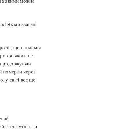
 за якими можна
в! Як ми взагалі
ро те, що пандемія
ов’я, якось не
ї, продовжуючи
ей померли через
, у світі все ще
угий
й стіл Путіна, за