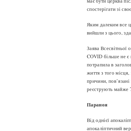
має бути церква пі
спостерігати зі своє
Яким далеким все ц
вийшли з цього, зд
Заява Всесвітньої 
COVID більше не є 
потрапила в заголов
життя з того місця
причини, пов’язані 
реєструють майже 7
Параноя
Від однієї апокалі
апокаліптичний вер