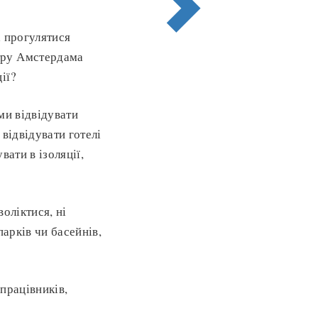
а прогулятися
тру Амстердама
ії?
ми відвідувати
відвідувати готелі
ати в ізоляції,
воліктися, ні
парків чи басейнів,
працівників,