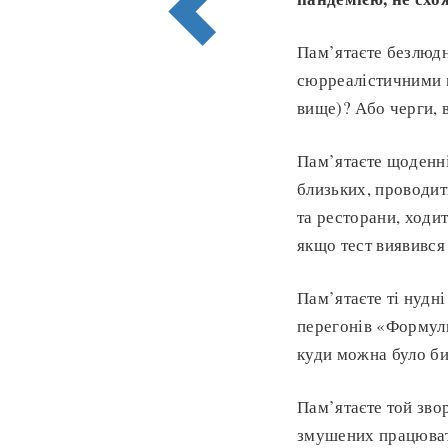
Пам’ятаєте безлюдн
сюрреалістичними 
вище)? Або черги, 
Пам’ятаєте щоденні
близьких, проводит
та ресторани, ходит
якщо тест виявився
Пам’ятаєте ті нудні
перегонів «Формули-
куди можна було б
Пам’ятаєте той зво
змушених працюват