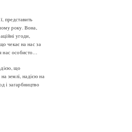
ї, представить
ному року. Вона,
раційні угоди,
що чекає на нас за
ля нас особисто…
адією, що
на землі, надією на
лод і загарбництво