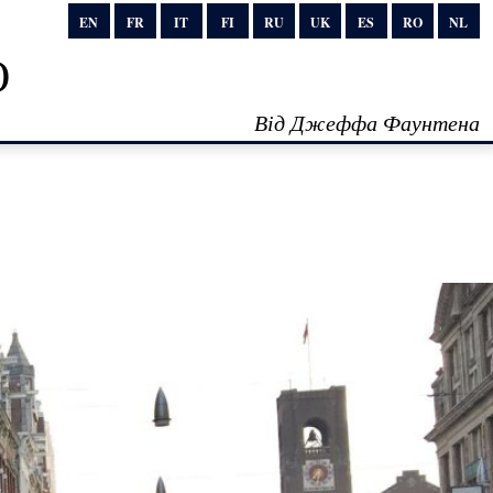
EN
FR
IT
FI
RU
UK
ES
RO
NL
о
Від Джеффа Фаунтена