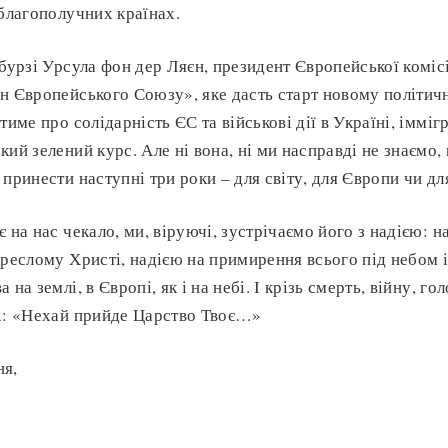
 благополучних країнах.
сбурзі Урсула фон дер Ляєн, президент Європейської комісі
н Європейського Союзу», яке дасть старт новому політич
тиме про солідарність ЄС та військові дії в Україні, імміг
ий зелений курс. Але ні вона, ні ми насправді не знаємо, 
 принести наступні три роки – для світу, для Європи чи д
 на нас чекало, ми, віруючі, зустрічаємо його з надією: н
креслому Христі, надією на примирення всього під небом і 
на землі, в Європі, як і на небі. І крізь смерть, війну, го
ві: «Нехай прийде Царство Твоє…»
ня,