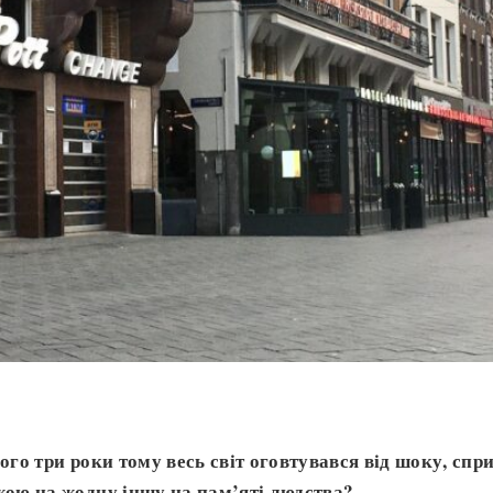
ього три роки тому весь світ оговтувався від шоку, сп
жою на жодну іншу на пам’яті людства?