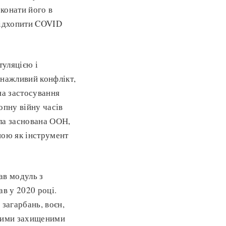
конати його в
підхопити COVID
туляцією і
снажливий конфлікт,
на застосування
опну війну часів
ула заснована ООН,
ною як інструмент
ав модуль з
ав у 2020 році.
 загарбань, воєн,
якими захищеними