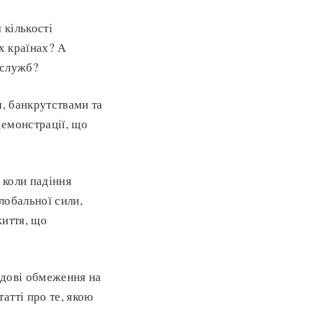
 кількості
х країнах? А
 служб?
м, банкрутствами та
демонстрації, що
 коли падіння
лобальної сили,
життя, що
рядові обмеження на
атті про те, якою