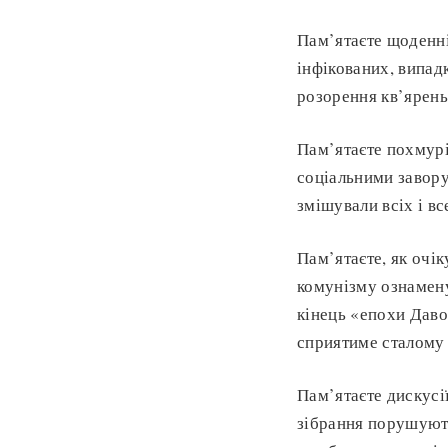
Пам’ятаєте щоденні 
інфікованих, випад
розорення кв’ярень
Пам’ятаєте похмурі
соціальними завору
змішували всіх і в
Пам’ятаєте, як очі
комунізму ознамену
кінець «епохи Даво
сприятиме сталому
Пам’ятаєте дискусі
зібрання порушують