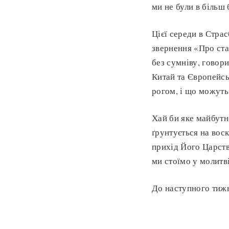
ми не були в більш
Цієї середи в Стра
звернення «Про ста
без сумніву, говори
Китай та Європейськ
рогом, і що можуть
Хай би яке майбутнє
ґрунтується на вос
прихід Його Царства 
ми стоїмо у молит
До наступного тиж