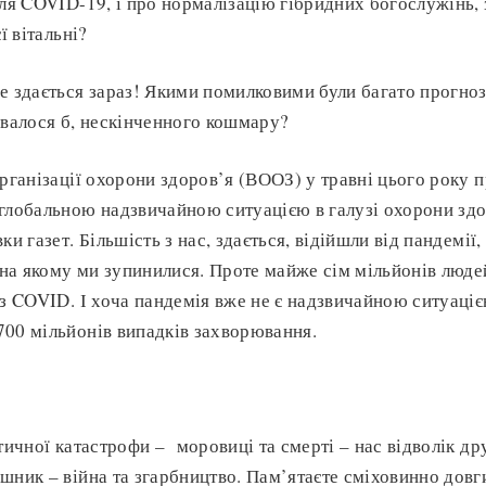
сля COVID-19, і про нормалізацію гібридних богослужінь,
ї вітальні?
е здається зараз! Якими помилковими були багато прогнозі
авалося б, нескінченного кошмару?
організації охорони здоров’я (ВООЗ) у травні цього року п
глобальною надзвичайною ситуацією в галузі охорони здор
ки газет. Більшість з нас, здається, відійшли від пандемі
, на якому ми зупинилися. Проте майже сім мільйонів люд
з COVID. І хоча пандемія вже не є надзвичайною ситуацією
00 мільйонів випадків захворювання.
птичної катастрофи – моровиці та смерті – нас відволік др
шник – війна та згарбництво. Пам’ятаєте сміховинно довги