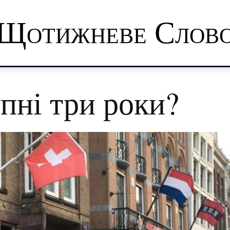
Щотижневе Слов
пні три роки?