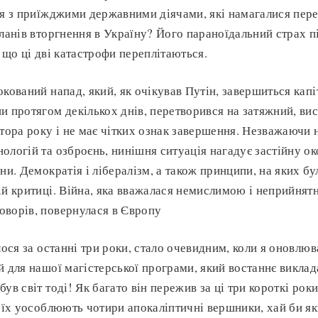
ся з приїжджими державними діячами, які намагалися пере
планів вторгнення в Україну? Його параноїдальний страх 
 що ці дві катастрофи переплітаються.
кований напад, який, як очікував Путін, завершиться капі
и протягом декількох днів, перетворився на затяжний, ви
втора року і не має чітких ознак завершення. Незважаючи 
ологій та озброєнь, нинішня ситуація нагадує застійну ок
ни. Демократія і лібералізм, а також принципи, на яких б
ій критиці. Війна, яка вважалася немислимою і неприйнят
оворів, повернулася в Європу
лося за останні три роки, стало очевидним, коли я оновлюв
й для нашої магістерської програми, який востаннє виклад
ув світ тоді! Як багато він пережив за ці три короткі роки
о їх уособлюють чотири апокаліптичні вершники, хай би 