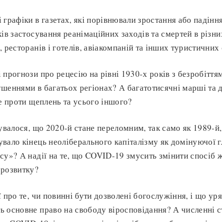
графіки в газетах, які порівнювали зростання або падіння
ків застосування реанімаційних заходів та смертей в різни
, ресторанів і готелів, авіакомпаній та інших туристичних
 прогнози про рецесію на рівні 1930-х років з безробіття
шеннями в багатьох регіонах? А багатотисячні марші та 
се проти щеплень та усього іншого?
кувалося, що 2020-й стане переломним, так само як 1989-й,
вало кінець неоліберального капіталізму як домінуючої г
су»? А надії на те, що COVID-19 змусить змінити спосіб 
 розвитку?
ї про те, чи повинні бути дозволені богослужіння, і що у
 основне право на свободу віросповідання? А численні ст