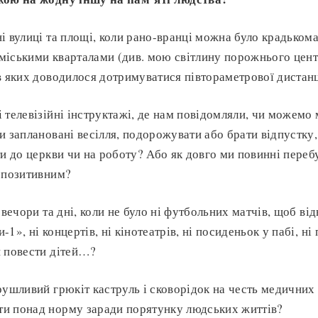
і вулиці та площі, коли рано-вранці можна було крадьком
міськими кварталами (див. мою світлину порожнього цен
в яких доводилося дотримуватися півтораметрової дистанц
 телевізійні інструктажі, де нам повідомляли, чи можемо 
и заплановані весілля, подорожувати або брати відпустку, 
и до церкви чи на роботу? Або як довго ми повинні перебув
 позитивним?
 вечори та дні, коли не було ні футбольних матчів, щоб від
1», ні концертів, ні кінотеатрів, ні посиденьок у пабі, ні 
и повести дітей…?
рушливий грюкіт каструль і сковорідок на честь медичних 
и понад норму заради порятунку людських життів?