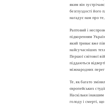
яким він зустрічав
безглуздості його 
нагадує нам про те,
Раптовий і неспрово
підкоренням Україн
який триває вже пі
найсучасніших техн
Першої світової вій
піддаються відверт
міжнародних перег
Те, як багато зміни
європейських студі
Наскільки інакшим б
голоду і смерті, щ