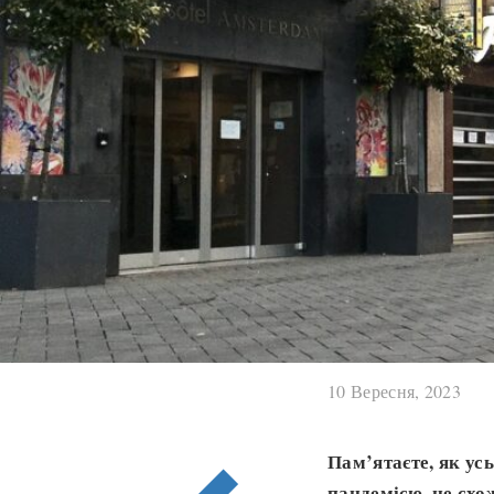
10 Вересня, 2023
Пам’ятаєте, як ус
пандемією, не схо