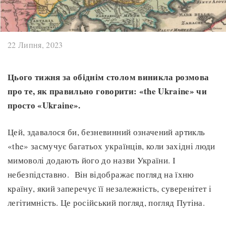
22 Липня, 2023
Цього тижня за обіднім столом виникла розмова
про те,
як
правильно говорити
:
«
the Ukraine
»
чи
просто «Ukraine».
Цей, здавалося би, безневинний означений артикль
«the» засмучує багатьох українців, коли західні люди
мимоволі додають його до назви України. І
небезпідставно. Він відображає погляд на їхню
країну, який заперечує її незалежність, суверенітет і
легітимність. Це російський погляд, погляд Путіна.