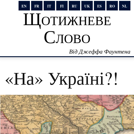
EN
FR
IT
FI
RU
UK
ES
RO
NL
Щотижневе
Слово
Від Джеффа Фаунтена
«На» Україні?!