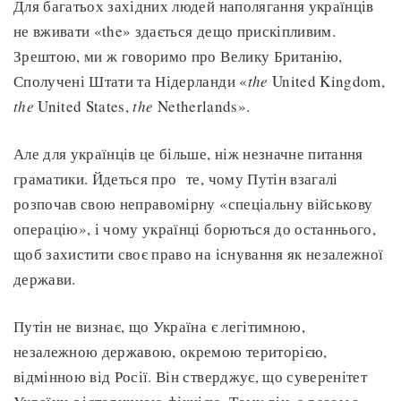
Для багатьох західних людей наполягання українців
не вживати «the» здається дещо прискіпливим.
Зрештою, ми ж говоримо про Велику Британію,
Сполучені Штати та Нідерланди «
the
United Kingdom,
the
United States,
the
Netherlands».
Але для українців це більше, ніж незначне питання
граматики. Йдеться про те, чому Путін взагалі
розпочав свою неправомірну «спеціальну військову
операцію», і чому українці борються до останнього,
щоб захистити своє право на існування як незалежної
держави.
Путін не визнає, що Україна є легітимною,
незалежною державою, окремою територією,
відмінною від Росії. Він стверджує, що суверенітет