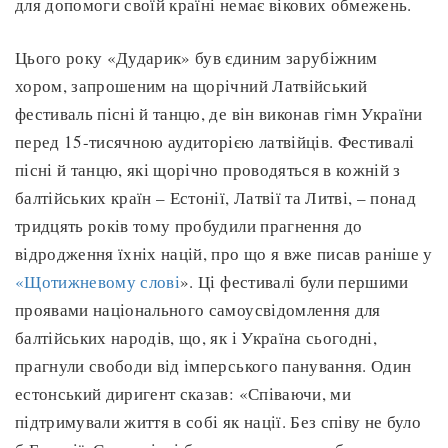
для допомоги своїй країні немає вікових обмежень.
Цього року «Дударик» був єдиним зарубіжним
хором, запрошеним на щорічний Латвійський
фестиваль пісні й танцю, де він виконав гімн України
перед 15-тисячною аудиторією латвійців. Фестивалі
пісні й танцю, які щорічно проводяться в кожній з
балтійських країн – Естонії, Латвії та Литві, – понад
тридцять років тому пробудили прагнення до
відродження їхніх націй, про що я вже писав раніше у
«Щотижневому слові
». Ці фестивалі були першими
проявами національного самоусвідомлення для
балтійських народів, що, як і Україна сьогодні,
прагнули свободи від імперського панування. Один
естонський диригент сказав: «Співаючи, ми
підтримували життя в собі як нації. Без співу не було