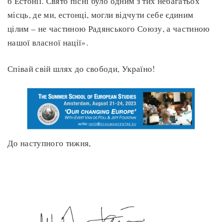
б Естонії. Свято пісні було одним з тих небагатьох
місць, де ми, естонці, могли відчути себе єдиним
цілим – не частиною Радянського Союзу, а частиною
нашої власної нації».
Співай свій шлях до свободи, Україно!
До наступного тижня,