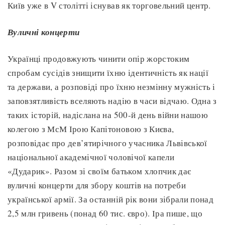
Київ уже в V столітті існував як торговельний центр.
Вуличні концерти
Українці продовжують чинити опір жорстоким
спробам сусідів знищити їхню ідентичність як нації
та держави, а розповіді про їхню незмінну мужність і
заповзятливість вселяють надію в часи відчаю. Одна з
таких історій, надіслана на 500-й день війни нашою
колегою з МсМ Ірою Капітоновою з Києва,
розповідає про дев’ятирічного учасника Львівської
національної академічної чоловічої капели
«Дударик». Разом зі своїм батьком хлопчик дає
вуличні концерти для збору коштів на потреби
української армії. За останній рік вони зібрали понад
2,5 млн гривень (понад 60 тис. євро). Іра пише, що