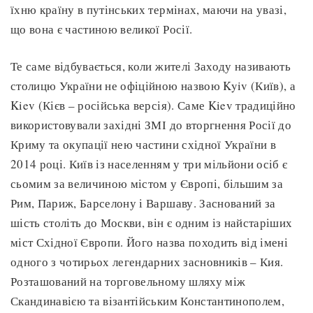
їхню країну в путінських термінах, маючи на увазі,
що вона є частиною великої Росії.
Те саме відбувається, коли жителі Заходу називають
столицю України не офіційною назвою Kyiv (Київ), а
Kiev (Кієв – російська версія). Саме Kiev традиційно
використовували західні ЗМІ до вторгнення Росії до
Криму та окупації нею частини східної України в
2014 році. Київ із населенням у три мільйони осіб є
сьомим за величиною містом у Європі, більшим за
Рим, Париж, Барселону і Варшаву. Заснований за
шість століть до Москви, він є одним із найстаріших
міст Східної Європи. Його назва походить від імені
одного з чотирьох легендарних засновників – Кия.
Розташований на торговельному шляху між
Скандинавією та візантійським Константинополем,