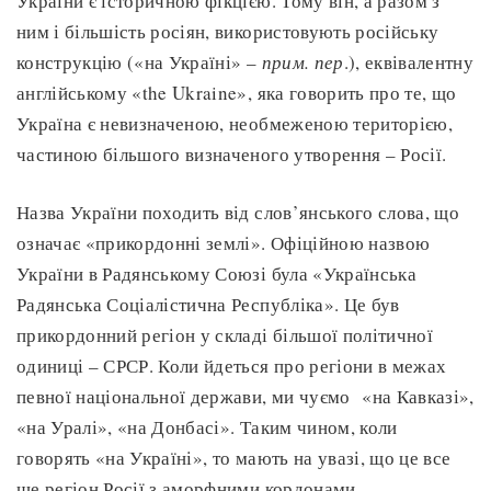
України є історичною фікцією. Тому він, а разом з
ним і більшість росіян, використовують російську
конструкцію («на Україні» –
прим. пер
.), еквівалентну
англійському «the Ukraine», яка говорить про те, що
Україна є невизначеною, необмеженою територією,
частиною більшого визначеного утворення – Росії.
Назва України походить від слов’янського слова, що
означає «прикордонні землі». Офіційною назвою
України в Радянському Союзі була «Українська
Радянська Соціалістична Республіка». Це був
прикордонний регіон у складі більшої політичної
одиниці – СРСР. Коли йдеться про регіони в межах
певної національної держави, ми чуємо «на Кавказі»,
«на Уралі», «на Донбасі». Таким чином, коли
говорять «на Україні», то мають на увазі, що це все
ще регіон Росії з аморфними кордонами.