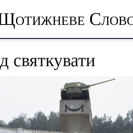
Щотижневе Слов
д святкувати