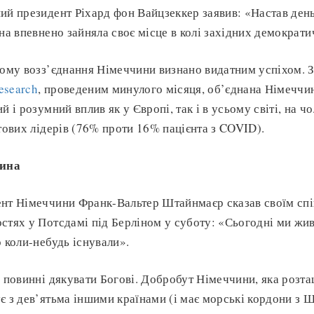
ий президент Ріхард фон Вайцзеккер заявив: «Настав день
ина впевнено зайняла своє місце в колі західних демократ
тому возз’єднання Німеччини визнано видатним успіхом. З
esearch
, проведеним минулого місяця, об’єднана Німеччи
й і розумний вплив як у Європі, так і в усьому світі, на ч
ітових лідерів (76% проти 16% пацієнта з COVID).
ина
ент Німеччини Франк-Вальтер Штайнмаєр сказав своїм спі
стях у Потсдамі під Берліном у суботу: «Сьогодні ми жи
о коли-небудь існували».
і повинні дякувати Богові. Добробут Німеччини, яка розта
є з дев’ятьма іншими країнами (і має морські кордони з 