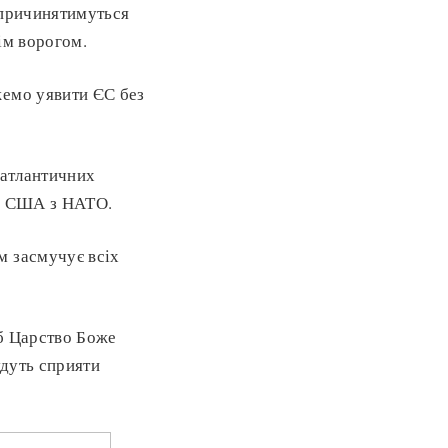
спричинятимуться
ім ворогом.
жемо уявити ЄС без
сатлантичних
ід США з НАТО.
м засмучує всіх
об Царство Боже
будуть сприяти