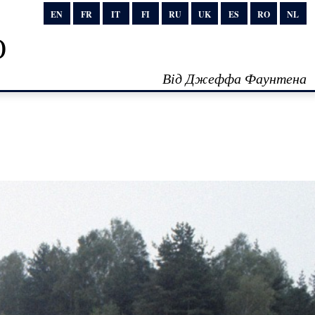
EN
FR
IT
FI
RU
UK
ES
RO
NL
о
Від Джеффа Фаунтена