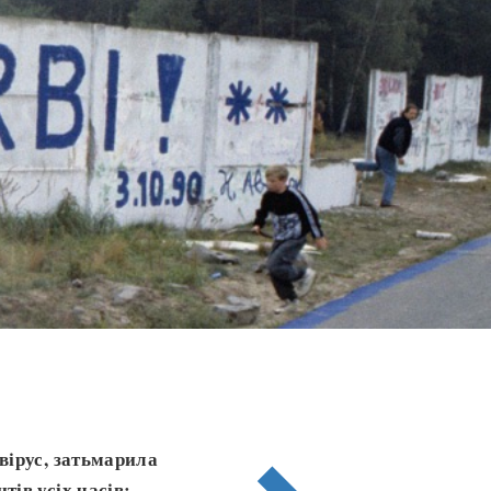
вірус, затьмарила
ів усіх часів: