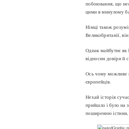
побоювання, що нес
цими в минулому ба
Німці також розумі
Великобританії, він
Однак майбутнє як 
відносин довіри й 
Ось чому можливе п
європейців.
Нехай історія суча
прийшло і було на з
поширенню істини, 