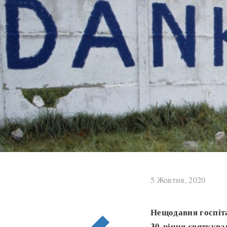
5 Жовтня, 2020
Нещодавня госпіта
30-річчя святкува