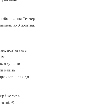
 побоювання Тетчер
льмінацію 3 жовтня.
я, пов’язані з
оїм
ю, яку вони
ти навіть
проклав шлях до
ер і колись
овані. Є