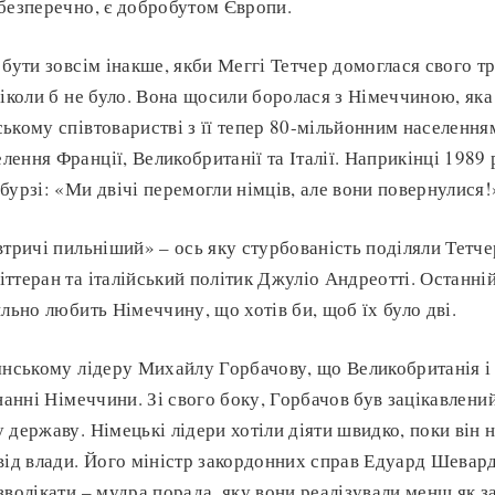
безперечно, є добробутом Європи.
 бути зовсім інакше, якби Меггі Тетчер домоглася свого тр
ніколи б не було. Вона щосили боролася з Німеччиною, як
ькому співтоваристві з її тепер 80-мільйонним населення
ення Франції, Великобританії та Італії. Наприкінці 1989 
бурзі: «Ми двічі перемогли німців, але вони повернулися!
тричі пильніший» – ось яку стурбованість поділяли Тетче
ттеран та італійський політик Джуліо Андреотті. Останн
льно любить Німеччину, що хотів би, щоб їх було дві.
янському лідеру Михайлу Горбачову, що Великобританія і
нанні Німеччини. Зі свого боку, Горбачов був зацікавлени
 державу. Німецькі лідери хотіли діяти швидко, поки він 
від влади. Його міністр закордонних справ Едуард Шевар
волікати – мудра порада, яку вони реалізували менш як за