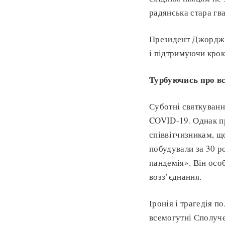
радянська стара гв
Президент Джордж 
і підтримуючи крок
Турбуючись про вс
Суботні святкуванн
COVID-19. Однак п
співвітчизникам, щ
побудували за 30 ро
пандемія». Він осо
возз’єднання.
Іронія і трагедія 
всемогутні Сполуче