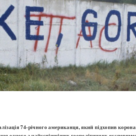
лізація 74-річного американця, який підхопив корона
ння одного з найуспішніших геополітичних експеримент