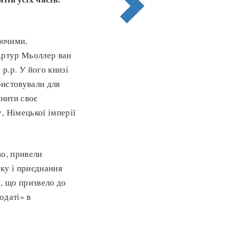
аючими,
 Артур Мьоллер ван
р.р. У його книзі
ристовували для
онити своє
, Німецької імперії
во, привели
ку і приєднання
, що призвело до
одаті» в