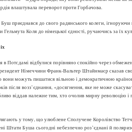
ардія влаштувала переворот проти Горбачова.
Буш приєднався до свого радянського колеги, ігноруючи
и Гельмута Коля до німецької єдності, ручаючись за їх ку
іх
я в Потсдамі відбулися порівняно спокійно через обмеженн
резидент Німеччини Франк-Вальтер Штайнмаєр сказав св
о вони можуть пишатися вільною і демократичною країно
ків після возз’єднання, «досягнення, яке не може скасува
бливо віддав належне тим, хто очолив мирну революцію і 
полягають у тому, що улюблене Сполучене Королівство Тетч
ні Штати Буша сьогодні небезпечно роз’єднані й поляриз