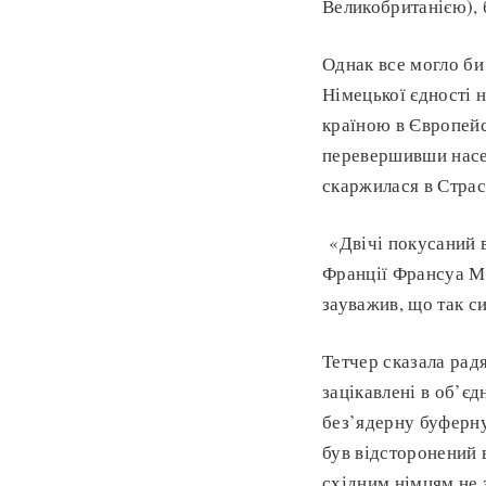
Великобританією), 
Однак все могло би
Німецької єдності 
країною в Європейс
перевершивши насел
скаржилася в Страс
«Двічі покусаний в
Франції Франсуа Мі
зауважив, що так си
Тетчер сказала рад
зацікавлені в об’єд
без’ядерну буферну
був відсторонений 
східним німцям не з