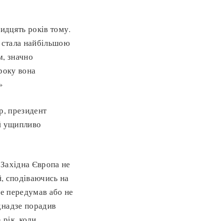
идцять років тому.
а стала найбільшою
м, значно
року вона
»
р, президент
ій ущипливо
 Західна Європа не
й, сподіваючись на
не передумав або не
днадзе порадив
 рік, коли