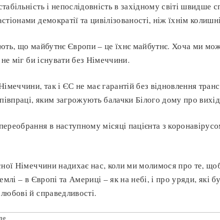
табільність і непослідовність в західному світі швидше 
стіонами демократії та цивілізованості, ніж їхнім колишн
ють, що майбутнє Європи – це їхнє майбутнє. Хоча ми мо
 не міг би існувати без Німеччини.
Німеччини, так і ЄС не має гарантій без відновлення тран
співпраці, яким загрожують балачки Білого дому про вих
ереобрання в наступному місяці пацієнта з коронавірусо
сної Німеччини надихає нас, коли ми молимося про те, щ
емлі – в Європі та Америці – як на небі, і про уряди, які 
любові й справедливості.