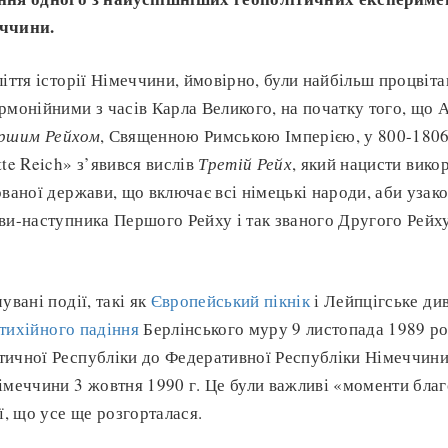
еччини.
ліття історії Німеччини, ймовірно, були найбільш процвіт
рмонійними з часів Карла Великого, на початку того, що
ршим Рейхом
, Священною Римською Імперією, у 800-1806 
te Reich» з’явився вислів
Третій Рейх
, який нацисти вико
ованої держави, що включає всі німецькі народи, аби узак
ви-наступника Першого Рейху і так званого Другого Рейху
увані події, такі як
Європейський пікнік
і Лейпцігське ди
тихійного падіння
Берлінського муру 9 листопада 1989 ро
ичної Республіки до Федеративної Республіки Німеччини
імеччини 3 жовтня 1990 г. Це були важливі «моменти благ
ії, що усе ще розгорталася.