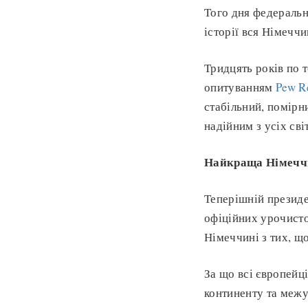
Того дня федеральн
історії вся Німечч
Тридцять років по 
опитуванням
Pew R
стабільний, помірни
надійним з усіх св
Найкраща Німечч
Теперішній презид
офіційних урочисто
Німеччині з тих, щ
За що всі європейц
континенту та межу