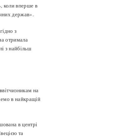
, коли вперше в
ичних держав».
гідно з
на отримала
олі з найбільш
ввітчизникам на
вемо в найкращій
шована в центрі
Швецією та