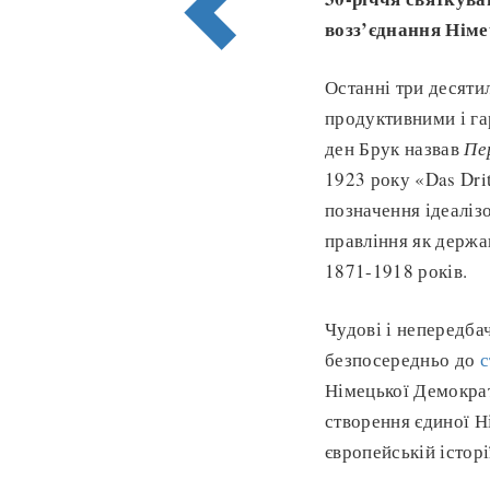
возз’єднання Нім
Останні три десяти
продуктивними і га
ден Брук назвав
Пе
1923 року «Das Drit
позначення ідеаліз
правління як держа
1871-1918 років.
Чудові і непередбач
безпосередньо до
с
Німецької Демократ
створення єдиної Н
європейській істор