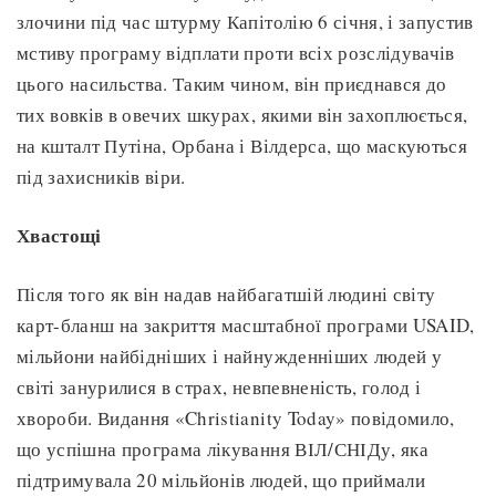
злочини під час штурму Капітолію 6 січня, і запустив
мстиву програму відплати проти всіх розслідувачів
цього насильства. Таким чином, він приєднався до
тих вовків в овечих шкурах, якими він захоплюється,
на кшталт Путіна, Орбана і Вілдерса, що маскуються
під захисників віри.
Хвастощі
Після того як він надав найбагатшій людині світу
карт-бланш на закриття масштабної програми USAID,
мільйони найбідніших і найнужденніших людей у
світі занурилися в страх, невпевненість, голод і
хвороби. Видання «Christianity Today» повідомило,
що успішна програма лікування ВІЛ/СНІДу, яка
підтримувала 20 мільйонів людей, що приймали