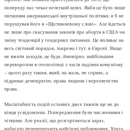
попереду нас чекає нелегкий шлях. Якби це було лише
питанням американської внутрішньої політики, я б не
порушував його в «Щотижневому слові». Але йдеться
не лише про скасування законів про аборти в США чи
зміну тенденцій у гендерних питаннях. Це впливає на
весь світовий порядок, зокрема і тут, в Європі. Якщо
не вжити заходів, це буде, ймовірно, найбільшим
переворотом в геополітиці з часів падіння комунізму
– цього разу таким, який, на жаль, не сприяє, а
підриває демократію, права людини і верховенство
права.
Масштабність подій останніх двох тижнів ще не до
кінця усвідомлена. Попередження були численними і
чіткими. Але реалії, що розгортаються зараз,
набагато перевершують найгірші побоювання. Хтось