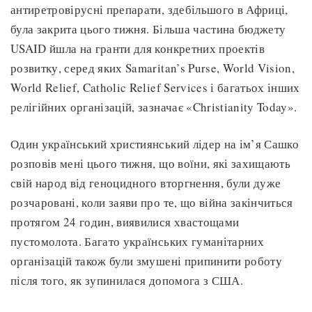
антиретровірусні препарати, здебільшого в Африці,
була закрита цього тижня. Більша частина бюджету
USAID йшла на гранти для конкретних проектів
розвитку, серед яких Samaritan’s Purse, World Vision,
World Relief, Catholic Relief Services і багатьох інших
релігійних організацій, зазначає «Christianity Today».
Один український християнський лідер на ім’я Сашко
розповів мені цього тижня, що воїни, які захищають
свій народ від геноцидного вторгнення, були дуже
розчаровані, коли заяви про те, що війна закінчиться
протягом 24 годин, виявилися хвастощами
пустомолота. Багато українських гуманітарних
організацій також були змушені припинити роботу
після того, як зупинилася допомога з США.