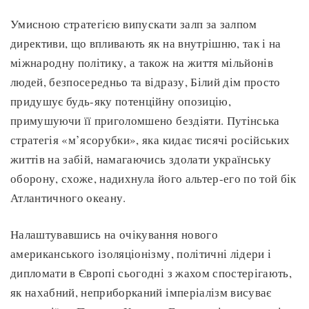
Умисною стратегією випускати залп за залпом
директиви, що впливають як на внутрішню, так і на
міжнародну політику, а також на життя мільйонів
людей, безпосередньо та відразу, Білий дім просто
придушує будь-яку потенційну опозицію,
примушуючи її приголомшено бездіяти. Путінська
стратегія «м’ясорубки», яка кидає тисячі російських
життів на забій, намагаючись здолати українську
оборону, схоже, надихнула його альтер-его по той бік
Атлантичного океану.
Налаштувавшись на очікування нового
американського ізоляціонізму, політичні лідери і
дипломати в Європі сьогодні з жахом спостерігають,
як нахабний, неприборканий імперіалізм висуває