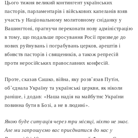
Цього тижня великий контингент українських
пасторів, парламентарів і військових капеланів взяв
участь у Національному молитовному сніданку у
Вашингтоні, прагнучи переконати нову адміністрацію
в тому, що подальше просування Росії призведе до
нових руйнувань і пограбувань церков, арештів і
вбивств пасторів і священиків, а також репресій
проти неросійських православних конфесій.
Проте, сказав Сашко, війна, яку розв’язав Путін,
об’єднала Україну та українські церкви, як ніколи
раніше, і додав: «Наша надія на майбутнє України
повинна бути в Бозі, а не в людині».
Якою буде ситуація через три місяці, ніхто не знає.
Але ми запрошуємо вас приєднатися до нас у