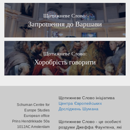
Щотижневе Слово:
Запрошення до Варшави
Щотижневе Слово:
Хоробрість говорити
Щотижневе Слово ініціатива
Центра Європейських
Schuman Centre for
Досліджень Шумана
Europe Studies
European office
Prins Hendrikkade 50a
Щотижневе Слово - це особисті
1012AC Amsterdam
роздуми Джеффа Фаунтена, які