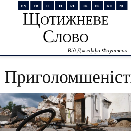
EN
FR
IT
FI
RU
UK
ES
RO
NL
Щотижневе
Слово
Від Джеффа Фаунтена
Приголомшеніст