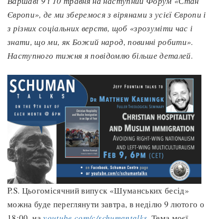
Варшаві 9 і 10 травня на наступний Форум «Стан
Європи», де ми зберемося з вірянами з усієї Європи і
з різних соціальних верств, щоб «зрозуміти час і
знати, що ми, як Божий народ, повинні робити».
Наступного тижня я повідомлю більше деталей.
P.S. Цьогомісячний випуск «Шуманських бесід»
можна буде переглянути завтра, в неділю 9 лютого о
18:00, на
youtube.com/c/schumantalks
. Тема моєї