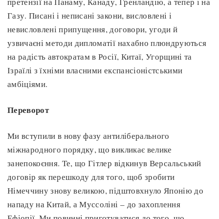
претензії на Панаму, Канаду, Гренландію, а тепер і на
Газу. Писані і неписані закони, висловлені і
невисловлені припущення, договори, угоди й
узвичаєні методи дипломатії нахабно плюндруються
на радість автократам в Росії, Китаї, Угорщині та
Ізраїлі з їхніми власними експансіоністськими
амбіціями.
Переворот
Ми вступили в нову фазу антиліберального
міжнародного порядку, що викликає велике
занепокоєння. Те, що Гітлер відкинув Версальський
договір як перешкоду для того, щоб зробити
Німеччину знову великою, підштовхнуло Японію до
нападу на Китай, а Муссоліні – до захоплення
Ефіопії. Ми повинні приготуватися до того, що