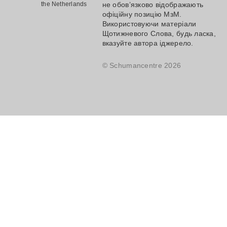
the Netherlands
не обов’язково відображають
офіційну позицію МзМ.
Використовуючи матеріали
Щотижневого Слова, будь ласка,
вказуйте автора іджерело.
© Schumancentre 2026