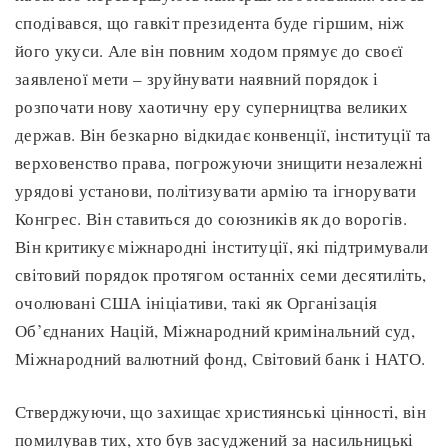
сподівався, що гавкіт президента буде гіршим, ніж
його укуси. Але він повним ходом прямує до своєї
заявленої мети – зруйнувати наявний порядок і
розпочати нову хаотичну еру суперництва великих
держав. Він безкарно відкидає конвенції, інституції та
верховенство права, погрожуючи знищити незалежні
урядові установи, політизувати армію та ігнорувати
Конгрес. Він ставиться до союзників як до ворогів.
Він критикує міжнародні інституції, які підтримували
світовий порядок протягом останніх семи десятиліть,
очолювані США ініціативи, такі як Організація
Об’єднаних Націй, Міжнародний кримінальний суд,
Міжнародний валютний фонд, Світовий банк і НАТО.
Стверджуючи, що захищає християнські цінності, він
помилував тих, хто був засуджений за насильницькі