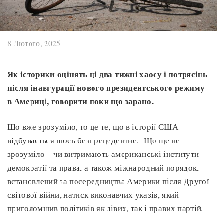
8 Лютого, 2025
Як історики оцінять ці два тижні хаосу і потрясінь
після інавгурації нового президентського режиму
в Америці, говорити поки що зарано.
Що вже зрозуміло, то це те, що в історії США
відбувається щось безпрецедентне. Що ще не
зрозуміло – чи витримають американські інститути
демократії та права, а також міжнародний порядок,
встановлений за посередництва Америки після Другої
світової війни, натиск виконавчих указів, який
приголомшив політиків як лівих, так і правих партій.