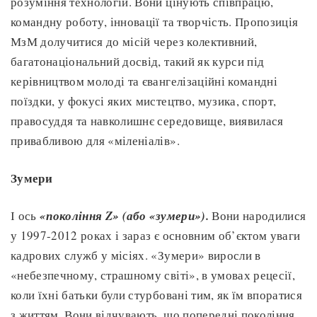
розуміння технологій. Вони цінують співпрацю,
командну роботу, інновації та творчість. Пропозиція
МзМ долучитися до місій через колективний,
багатонаціональний досвід, такий як курси під
керівництвом молоді та євангелізаційні командні
поїздки, у фокусі яких мистецтво, музика, спорт,
правосуддя та навколишнє середовище, виявилася
привабливою для «міленіалів».
Зумери
І ось
«покоління Z» (або «зумери»).
Вони народилися
у 1997-2012 роках і зараз є основним об’єктом уваги
кадрових служб у місіях. «Зумери» виросли в
«небезпечному, страшному світі», в умовах рецесії,
коли їхні батьки були стурбовані тим, як їм впоратися
з життям. Вони відчувають, що попередні покоління