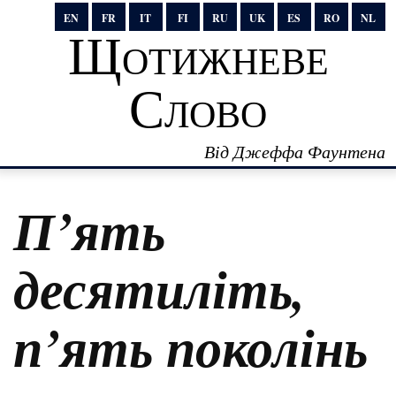
EN
FR
IT
FI
RU
UK
ES
RO
NL
Щотижневе
Слово
Від Джеффа Фаунтена
П’ять
десятиліть,
п’ять поколінь