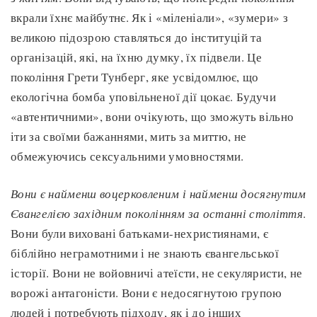
вкрали їхнє майбутнє. Як і «міленіали», «зумери» з
великою підозрою ставляться до інституцій та
організацій, які, на їхню думку, їх підвели. Це
покоління Грети Тунберг, яке усвідомлює, що
екологічна бомба уповільненої дії цокає. Будучи
«автентичними», вони очікують, що зможуть вільно
іти за своїми бажаннями, мить за миттю, не
обмежуючись сексуальними умовностями.
Вони є найменш воцерковленим і найменш досягнутим
Євангелією західним поколінням за останні століття
.
Вони були виховані батьками-нехристиянами, є
біблійно неграмотними і не знають євангельської
історії. Вони не войовничі атеїсти, не секуляристи, не
ворожі антагоністи. Вони є недосягнутою групою
людей і потребують підходу, як і до інших