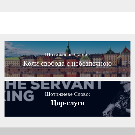
Щотижневе Слово:
Коли свобода є небезпечною
Щотижневе Слово:
Цар-слуга