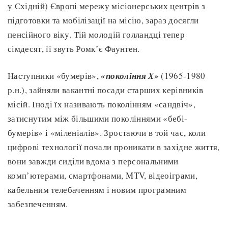
у Східній) Європі мережу місіонерських центрів з
підготовки та мобілізації на місію, зараз досягли
пенсійного віку. Тій молодій голландці тепер
сімдесят, її звуть Ромк’є Фаунтен.
Наступники «бумерів»,
«покоління X»
(1965-1980
р.н.), зайняли вакантні посади старших керівників
місій. Іноді їх називають поколінням «сандвіч»,
затиснутим між більшими поколіннями «бебі-
бумерів» і «міленіалів». Зростаючи в той час, коли
цифрові технології почали проникати в західне життя,
вони завжди сиділи вдома з персональними
комп’ютерами, смартфонами, MTV, відеоіграми,
кабельним телебаченням і новим програмним
забезпеченням.