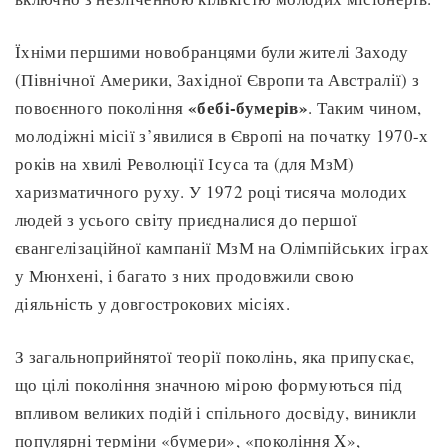
Їхніми першими новобранцями були жителі Заходу
(Північної Америки, Західної Європи та Австралії) з
«бебі-бумерів»
повоєнного покоління
. Таким чином,
молодіжні місії з’явилися в Європі на початку 1970-х
років на хвилі Революції Ісуса та (для МзМ)
харизматичного руху. У 1972 році тисяча молодих
людей з усього світу приєдналися до першої
євангелізаційної кампанії МзМ на Олімпійських іграх
у Мюнхені, і багато з них продовжили свою
діяльність у довгострокових місіях.
З загальноприйнятої теорії поколінь, яка припускає,
що цілі покоління значною мірою формуються під
впливом великих подій і спільного досвіду, виникли
популярні терміни «бумери», «покоління X»,