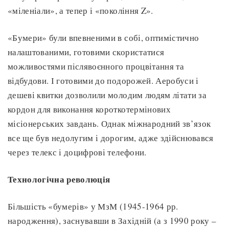
«міленіали», а тепер і «покоління Z».
«Бумери» були впевненими в собі, оптимістично
налаштованими, готовими скористатися
можливостями післявоєнного процвітання та
відбудови. І готовими до подорожей. Аеробуси і
дешеві квитки дозволили молодим людям літати за
кордон для виконання короткотермінових
місіонерських завдань. Однак міжнародний зв’язок
все ще був недолугим і дорогим, адже здійснювався
через телекс і доцифрові телефони.
Технологічна революція
Більшість «бумерів» у МзМ (1945-1964 рр.
народження), заснувавши в Західній (а з 1990 року –