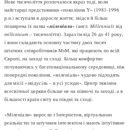
Нове тисячоліття розпочалося якраз тоді, коли
найстарші представники «покоління Y» (1981-1996
р.н.) вступали в доросле життя; звідси й більш
поширена їх назва
«міленіали
» (англ.
Millennials
від
millennium
– тисячоліття). Зараз їм від 26 до 41 року,
і вони складають основну частину двох тисяч
штатних співробітників МзМ, які працюють по всій
Європі, на заході та сході. Більш комфортно
почуваючись у багатонаціональному середовищі, ніж
попередні покоління, «міленіали» чудово підходять
для місії «звідусіль – в усі усюди». Центр тяжіння
всесвітньої церкви більше не на півночі та заході, а в
більшості країн світу на півдні та сході.
«Міленіали» виросли з Інтернетом, віртуальною
реальністю та штучним інтелектом і мають інтуїтивне