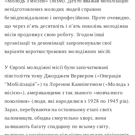
«Молодь з місією» (МзМ). Дехто вважав мобілізацію
непідготовлених молодих людей справою
безвідповідальною і непрофесійною. Проте очевидно,
що через п’ять десятиліть і п’ять поколінь молодіжна
місія продовжує свою роботу. Згодом інші
організації та деномінації запропонували свої
варіанти короткострокових молодіжних місій.
У Європі молодіжні місії були започатковані
півстоліття тому Джорджем Вервером («Операція
“Мобілізація”») та Лореном Каннінгемом («Молодь з
місією»), американцями з так званого «мовчазного
покоління» (люди, які народилися з 1928 по 1945 рік).
Зараз, перебуваючи на останньому етапі своїх
паломництв, обидва смертельно хворі, вони
залишають багату спадщину по всьому світу,
включно з незліченною кількістю молодих місіонерів.