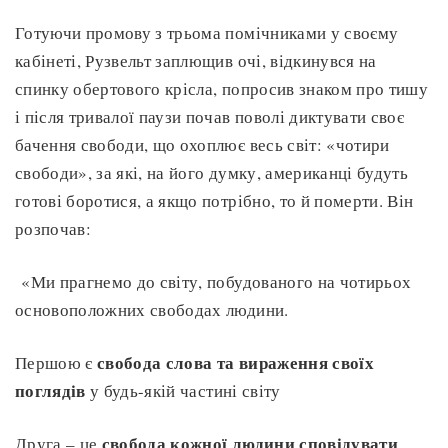
Готуючи промову з трьома помічниками у своєму
кабінеті, Рузвельт заплющив очі, відкинувся на
спинку обертового крісла, попросив знаком про тишу
і після тривалої паузи почав поволі диктувати своє
бачення свободи, що охоплює весь світ: «чотири
свободи», за які, на його думку, американці будуть
готові боротися, а якщо потрібно, то й померти. Він
розпочав:
«Ми прагнемо до світу, побудованого на чотирьох
основоположних свободах людини.
свобода слова та вираження своїх
Першою є
поглядів
у будь-якій частині світу
свобода кожної людини сповідувати
Друга – це