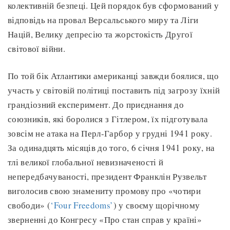
колективній безпеці. Цей порядок був сформований у
відповідь на провал Версальського миру та Ліги
Націй, Велику депресію та жорстокість Другої
світової війни.
По той бік Атлантики американці завжди боялися, що
участь у світовій політиці поставить під загрозу їхній
грандіозний експеримент. До приєднання до
союзників, які боролися з Гітлером, їх підготувала
зовсім не атака на Перл-Гарбор у грудні 1941 року.
За одинадцять місяців до того, 6 січня 1941 року, на
тлі великої глобальної невизначеності й
непередбачуваності, президент Франклін Рузвельт
виголосив свою знамениту промову про «чотири
свободи» (
‘Four Freedoms’
) у своєму щорічному
зверненні до Конгресу «Про стан справ у країні»