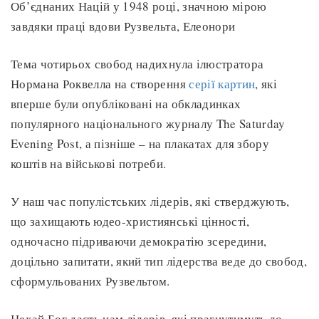
Об’єднаних Націй у 1948 році, значною мірою
завдяки праці вдови Рузвельта, Елеонори
Тема чотирьох свобод надихнула ілюстратора
Нормана Роквелла на створення
серії картин
, які
вперше були опубліковані на обкладинках
популярного національного журналу The Saturday
Evening Post, а пізніше – на плакатах для збору
коштів на військові потреби.
У наш час популістських лідерів, які стверджують,
що захищають юдео-християнські цінності,
одночасно підриваючи демократію зсередини,
доцільно запитати, який тип лідерства веде до свобод,
сформульованих Рузвельтом.
Нехай Бог дасть нам лідерів, які прагнутимуть до