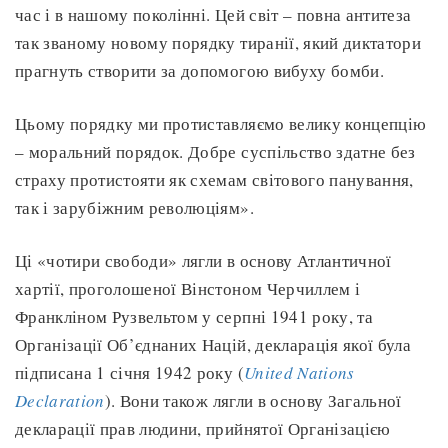
час і в нашому поколінні. Цей світ – повна антитеза
так званому новому порядку тиранії, який диктатори
прагнуть створити за допомогою вибуху бомби.
Цьому порядку ми протиставляємо велику концепцію
– моральний порядок. Добре суспільство здатне без
страху протистояти як схемам світового панування,
так і зарубіжним революціям».
Ці «чотири свободи» лягли в основу Атлантичної
хартії, проголошеної Вінстоном Черчиллем і
Франкліном Рузвельтом у серпні 1941 року, та
Організації Об’єднаних Націй, декларація якої була
підписана 1 січня 1942 року (
United Nations
Declaration
). Вони також лягли в основу Загальної
декларації прав людини, прийнятої Організацією