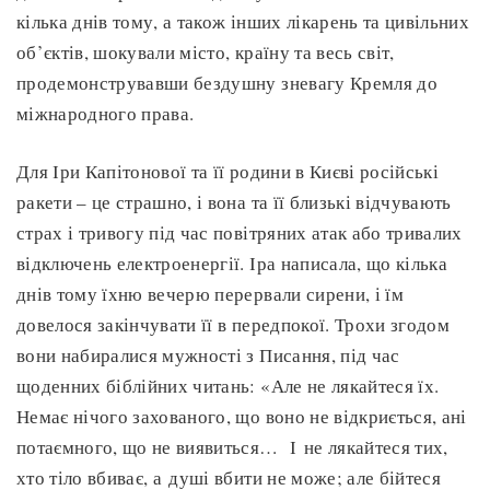
кілька днів тому, а також інших лікарень та цивільних
об’єктів, шокували місто, країну та весь світ,
продемонструвавши бездушну зневагу Кремля до
міжнародного права.
Для Іри Капітонової та її родини в Києві російські
ракети – це страшно, і вона та її близькі відчувають
страх і тривогу під час повітряних атак або тривалих
відключень електроенергії. Іра написала, що кілька
днів тому їхню вечерю перервали сирени, і їм
довелося закінчувати її в передпокої. Трохи згодом
вони набиралися мужності з Писання, під час
щоденних біблійних читань: «Але не лякайтеся їх.
Немає нічого захованого, що воно не відкриється, ані
потаємного, що не виявиться… І не лякайтеся тих,
хто тіло вбиває, а душі вбити не може; але бійтеся