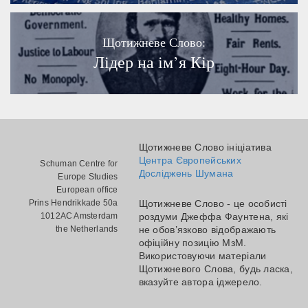
Щотижневе Слово:
Лідер на ім’я Кір
Щотижневе Слово ініціатива
Центра Європейських
Schuman Centre for
Досліджень Шумана
Europe Studies
European office
Prins Hendrikkade 50a
Щотижневе Слово - це особисті
1012AC Amsterdam
роздуми Джеффа Фаунтена, які
the Netherlands
не обов’язково відображають
офіційну позицію МзМ.
Використовуючи матеріали
Щотижневого Слова, будь ласка,
вказуйте автора іджерело.