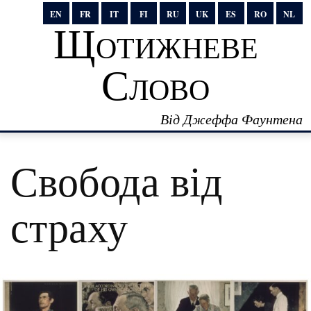
EN
FR
IT
FI
RU
UK
ES
RO
NL
Щотижневе
Слово
Від Джеффа Фаунтена
Свобода від
страху